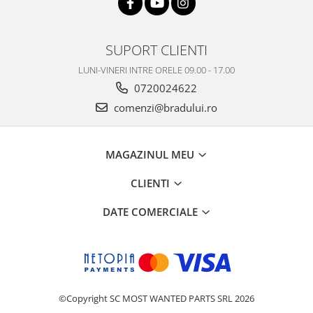
Philips
Sony
SUPORT CLIENTI
Touchscreen Huawei
Touchscreen Lenovo
LUNI-VINERI INTRE ORELE 09.00 - 17.00
0720024622
Touchscreen Samsung
UTOK
comenzi@bradului.ro
Vodafone
Vonino
MAGAZINUL MEU
Wiko
ZTE
CLIENTI
DATE COMERCIALE
©Copyright SC MOST WANTED PARTS SRL 2026