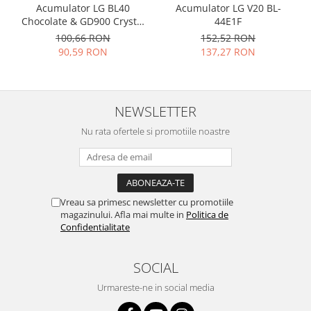
Acumulator LG BL40
Acumulator LG V20 BL-
Nokia
Chocolate & GD900 Crystal
44E1F
Samsung
LGIP-520N
100,66 RON
152,52 RON
90,59 RON
137,27 RON
Vodafone
Xiaomi
Touchscreen
NEWSLETTER
Acer
ALCATEL
Nu rata ofertele si promotiile noastre
Allview
Blackberry
E-BODA
Google
Vreau sa primesc newsletter cu promotiile
magazinului. Afla mai multe in
Politica de
HTC
Confidentialitate
Iphone
LG
SOCIAL
MEIZU
Urmareste-ne in social media
Motorola
Nokia