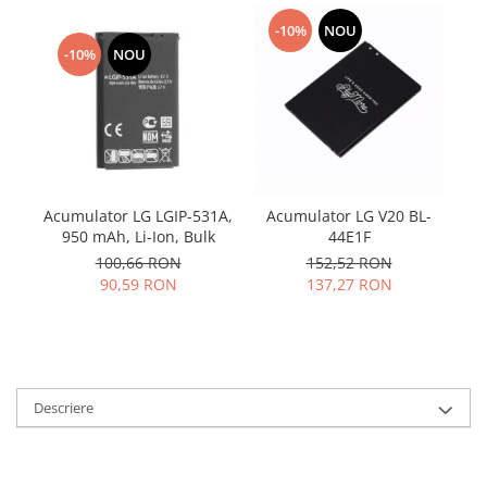
Samsung
Benzi flex
Sony
-10%
NOU
Banda tastatura
-10%
NOU
Cablu coaxial
Flex antena
Flex buton
Flex casca
Flex incarcare
Acumulator LG LGIP-531A,
Acumulator LG V20 BL-
Flex LCD
950 mAh, Li-Ion, Bulk
44E1F
Flex pornire
100,66 RON
152,52 RON
Flex volum
90,59 RON
137,27 RON
Sonerie
Camera video telefon
Allview
Apple
Descriere
HTC
iPhone
LG