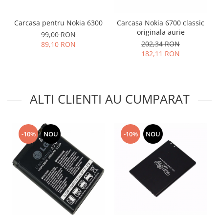
Placi de baza
Carcasa pentru Nokia 6300
Carcasa Nokia 6700 classic
Placa de baza Allview
originala aurie
99,00 RON
Alcatel
202,34 RON
89,10 RON
Apple
182,11 RON
Asus
HTC
Huawei
ALTI CLIENTI AU CUMPARAT
LG
Nokia
Oppo
-10%
NOU
-10%
NOU
Samsung
Sony
Rama mijloc telefon
Allview
Allview
Huawei
LG