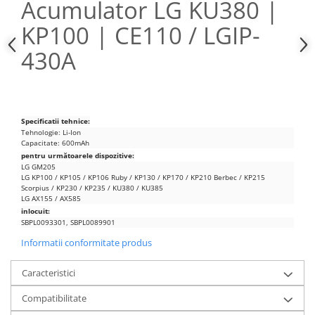
Acumulator LG KU380 |
Nokia
KP100 | CE110 / LGIP-
Samsung
Sony
430A
Display
Acer
Alcatel
Specificatii tehnice:
Allview
Tehnologie: Li-Ion
Capacitate: 600mAh
Asus
pentru următoarele dispozitive:
Asus
LG GM205
LG KP100 / KP105 / KP106 Ruby / KP130 / KP170 / KP210 Berbec / KP215
Blackberry
Scorpius / KP230 / KP235 / KU380 / KU385
LG AX155 / AX585
Blackview
inlocuit:
Display Oneplus
SBPL0093301, SBPL0089901
HTC
Informatii conformitate produs
HTC
Caracteristici
Huawei
Iphone
Compatibilitate
IPOD