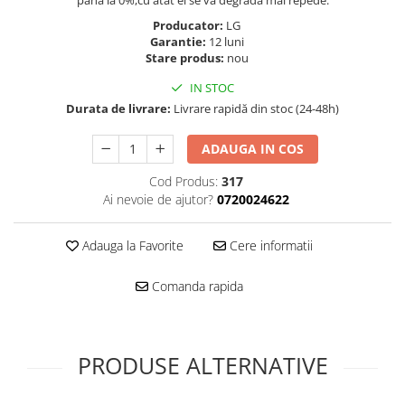
pana la 0%,cu atat el se va degrada mai repede.
Folie scticla
Kodak
Geam camera
Producator:
LG
Garantie:
12 luni
Logitec
Huse
Stare produs:
nou
Makita
Laveta
IN STOC
Maxcom
Mufa Jack
Durata de livrare:
Livrare rapidă din stoc (24-48h)
Meizu
Pen
Nokia
Periute de dinti electrice
ADAUGA IN COS
OralB
Prelungitor USB
Cod Produs:
317
Philips
Rama ras
Ai nevoie de ajutor?
0720024622
RC LiPo
Suport MicroUSB
Summer
Suport Sim
Adauga la Favorite
Cere informatii
Toshiba
Suruburi
Ulefone
Taste
Comanda rapida
UMI
Carcasa telefon
Vodafone
Allview
Wella
Carcasa LG
PRODUSE ALTERNATIVE
Wiko Lenny
Carcasa Nokia
ZTE