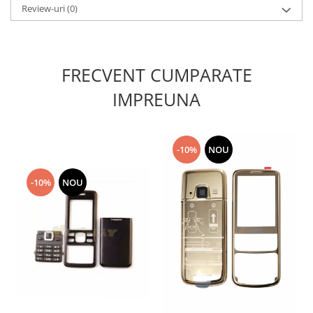
Review-uri
(0)
Lenovo
LG
Motorola
Nokia
FRECVENT CUMPARATE
Oppo
IMPREUNA
Samsung
Sony
Vodafone
-10%
NOU
Wiko
Xiaomi
-10%
NOU
ZTE
Mufa incarcare
Allview
Asus
Lenovo
Nokia
Samsung