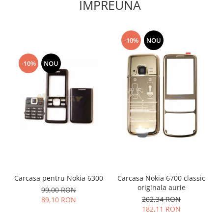
IMPREUNA
Placi de baza
Placa de baza Allview
Alcatel
-10%
NOU
Apple
Asus
-10%
NOU
HTC
Huawei
LG
Nokia
Oppo
Samsung
Sony
Rama mijloc telefon
Carcasa pentru Nokia 6300
Carcasa Nokia 6700 classic
Allview
originala aurie
99,00 RON
Allview
202,34 RON
89,10 RON
Huawei
182,11 RON
LG