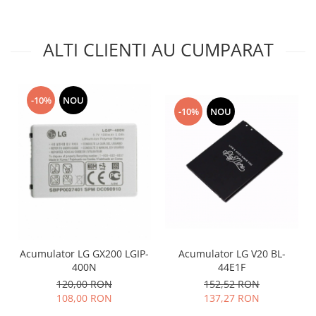
Nokia
Samsung
ALTI CLIENTI AU CUMPARAT
Vodafone
Xiaomi
Touchscreen
-10%
NOU
Acer
-10%
NOU
ALCATEL
Allview
Blackberry
E-BODA
Google
HTC
Iphone
Acumulator LG V20 BL-
Acumulator LG GX200 LGIP-
LG
44E1F
400N
MEIZU
152,52 RON
120,00 RON
Motorola
137,27 RON
108,00 RON
Nokia