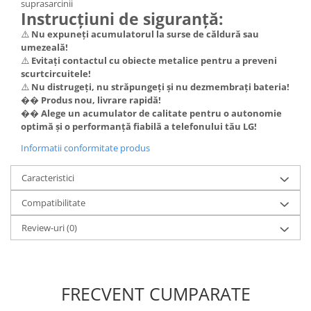
suprasarcinii
Lenovo
Instrucțiuni de siguranță:
LG
⚠️
Nu expuneți acumulatorul la surse de căldură sau
umezeală!
Motorola
⚠️
Evitați contactul cu obiecte metalice pentru a preveni
Nokia
scurtcircuitele!
Oppo
⚠️
Nu distrugeți, nu străpungeți și nu dezmembrați bateria!
��
Produs nou, livrare rapidă!
Samsung
��
Alege un acumulator de calitate pentru o autonomie
Sony
optimă și o performanță fiabilă a telefonului tău LG!
Vodafone
Informatii conformitate produs
Wiko
Xiaomi
Caracteristici
ZTE
Compatibilitate
Mufa incarcare
Review-uri
(0)
Allview
Asus
Lenovo
Nokia
FRECVENT CUMPARATE
Samsung