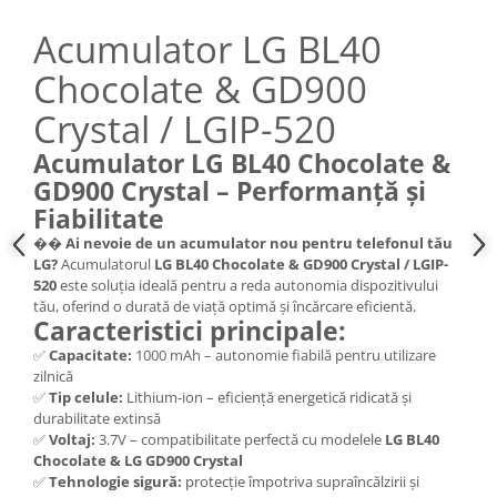
Nokia
Acumulator LG BL40
Samsung
Chocolate & GD900
Sony
Display
Crystal / LGIP-520
Acer
Acumulator LG BL40 Chocolate &
Alcatel
GD900 Crystal – Performanță și
Allview
Fiabilitate
Asus
��
Ai nevoie de un acumulator nou pentru telefonul tău
Asus
LG?
Acumulatorul
LG BL40 Chocolate & GD900 Crystal / LGIP-
520
este soluția ideală pentru a reda autonomia dispozitivului
Blackberry
tău, oferind o durată de viață optimă și încărcare eficientă.
Blackview
Caracteristici principale:
Display Oneplus
✅
Capacitate:
1000 mAh – autonomie fiabilă pentru utilizare
HTC
zilnică
✅
Tip celule:
Lithium-ion – eficiență energetică ridicată și
HTC
durabilitate extinsă
Huawei
✅
Voltaj:
3.7V – compatibilitate perfectă cu modelele
LG BL40
Iphone
Chocolate & LG GD900 Crystal
✅
Tehnologie sigură:
protecție împotriva supraîncălzirii și
IPOD