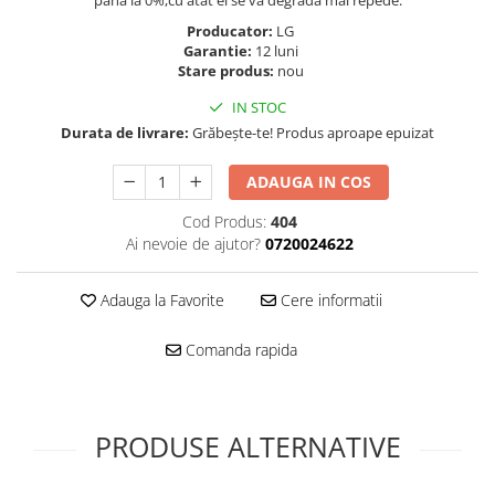
pana la 0%,cu atat el se va degrada mai repede.
Folie scticla
Kodak
Geam camera
Producator:
LG
Garantie:
12 luni
Logitec
Huse
Stare produs:
nou
Makita
Laveta
IN STOC
Maxcom
Mufa Jack
Durata de livrare:
Grăbește-te! Produs aproape epuizat
Meizu
Pen
Nokia
Periute de dinti electrice
ADAUGA IN COS
OralB
Prelungitor USB
Cod Produs:
404
Philips
Rama ras
Ai nevoie de ajutor?
0720024622
RC LiPo
Suport MicroUSB
Summer
Suport Sim
Adauga la Favorite
Cere informatii
Toshiba
Suruburi
Ulefone
Taste
Comanda rapida
UMI
Carcasa telefon
Vodafone
Allview
Wella
Carcasa LG
PRODUSE ALTERNATIVE
Wiko Lenny
Carcasa Nokia
ZTE