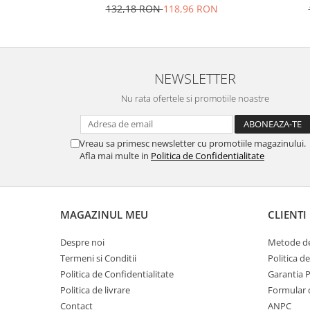
132,18 RON
118,96 RON
Nokia
Samsung
Vodafone
Xiaomi
NEWSLETTER
Touchscreen
Nu rata ofertele si promotiile noastre
Acer
ALCATEL
Vreau sa primesc newsletter cu promotiile magazinului.
Allview
Afla mai multe in
Politica de Confidentialitate
Blackberry
E-BODA
Google
MAGAZINUL MEU
CLIENTI
HTC
Iphone
Despre noi
Metode de
LG
Termeni si Conditii
Politica d
MEIZU
Politica de Confidentialitate
Garantia 
Motorola
Politica de livrare
Formular 
Contact
ANPC
Nokia