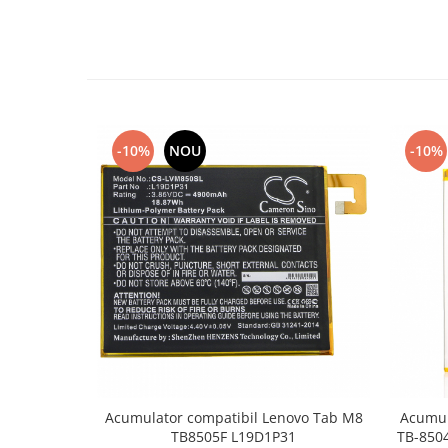
Placi de baza
Placa de baza Allview
Alcatel
Apple
Asus
-10%
NOU
-10%
HTC
Huawei
LG
Nokia
Oppo
Samsung
Sony
Rama mijloc telefon
Allview
Allview
Acumulator compatibil Lenovo Tab M8
Acumul
Huawei
TB8505F L19D1P31
TB-8504
LG