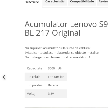
Samsung
Caracteristici
Compatibilitate
Revie
Descriere
Benzi flex
Sony
Banda tastatura
Cablu coaxial
Acumulator Lenovo S9
Flex antena
BL 217 Original
Flex buton
Flex casca
Flex incarcare
Nu supuneti acumulatorul la surse de caldura!
Flex LCD
Evitati contactul acumulatorului cu obiecte metalice!
Flex pornire
Nu distrugeti sau dezmembrati acumulatorul!
Flex volum
Sonerie
Capacitate
3000 mAh
Camera video telefon
Tip celule
Lithium-ion
Allview
Tip produs
Baterie
Apple
Voltaj
3.8V
HTC
iPhone
LG