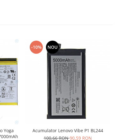
-10%
NOU
-10%
o Yoga
Acumulator Lenovo Vibe P1 BL244
Acumul
 7000mAh
100,66 RON
90,59 RON