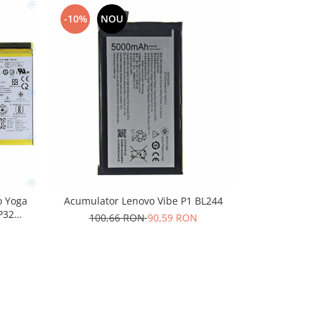
-10%
NOU
-10%
N
o Yoga
Acumulator Lenovo Vibe P1 BL244
Acumulato
P32
100,66 RON
90,59 RON
101,