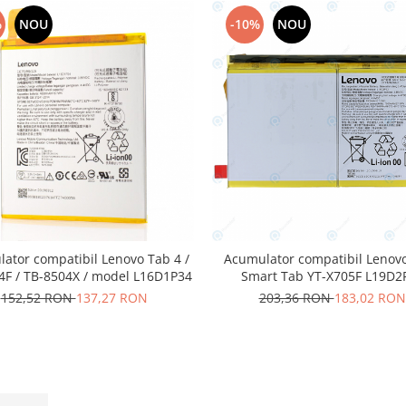
%
NOU
-10%
NOU
ator compatibil Lenovo Tab 4 /
Acumulator compatibil Lenov
4F / TB-8504X / model L16D1P34
Smart Tab YT-X705F L19D2
7000mAh
152,52 RON
137,27 RON
203,36 RON
183,02 RON