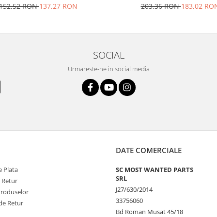
152,52 RON
137,27 RON
203,36 RON
183,02 RO
SOCIAL
Urmareste-ne in social media
DATE COMERCIALE
 Plata
SC MOST WANTED PARTS
SRL
e Retur
J27/630/2014
Produselor
33756060
de Retur
Bd Roman Musat 45/18