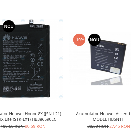
NOU
-10%
NOU
Acumulator Huawei Ascend
tor Huawei Honor 8X (JSN-L21)
MODEL HB5N1H
9X Lite (STK-LX1) HB386590ECW
3750mAh 24022735
30,50 RON
27,45 RON
100,66 RON
90,59 RON