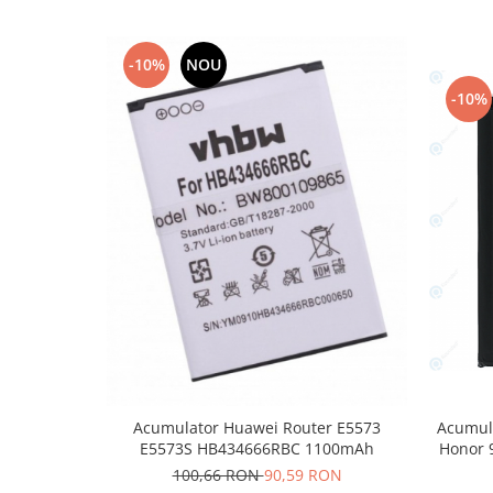
Lenovo
LG
-10%
NOU
Motorola
-10%
Nokia
Oppo
Samsung
Sony
Vodafone
Wiko
Xiaomi
ZTE
Mufa incarcare
Allview
Asus
Lenovo
Acumulator Huawei Router E5573
Acumula
E5573S HB434666RBC 1100mAh
Honor 
Nokia
100,66 RON
90,59 RON
Samsung