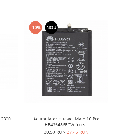
-10%
NOU
-10%
 G300
Acumulator Huawei Mate 10 Pro
Acumul
HB436486ECW folosit
30,50 RON
27,45 RON
1