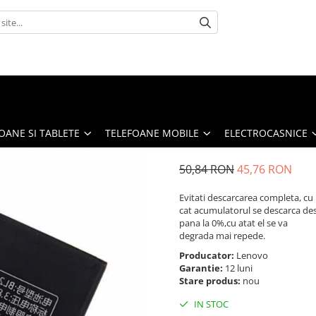
OANE SI TABLETE
TELEFOANE MOBILE
ELECTROCASNICE
50,84 RON
45,76 RON
Evitati descarcarea completa, cu
cat acumulatorul se descarca de
pana la 0%,cu atat el se va
degrada mai repede.
Producator:
Lenovo
Garantie:
12 luni
Stare produs:
nou
IN STOC