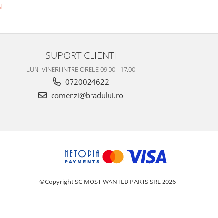
N
1
SUPORT CLIENTI
LUNI-VINERI INTRE ORELE 09.00 - 17.00
0720024622
comenzi@bradului.ro
©Copyright SC MOST WANTED PARTS SRL 2026