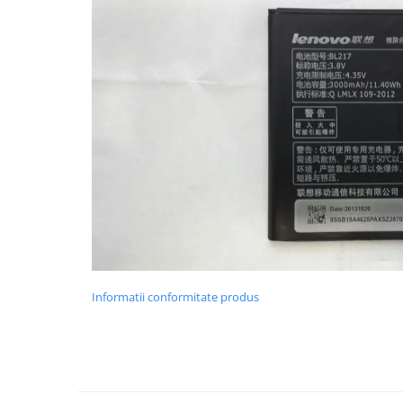
Nokia
Samsung
Sony
Display
Acer
Alcatel
Allview
Asus
Asus
Blackberry
Blackview
Display Oneplus
Informatii conformitate produs
HTC
HTC
Huawei
Iphone
IPOD