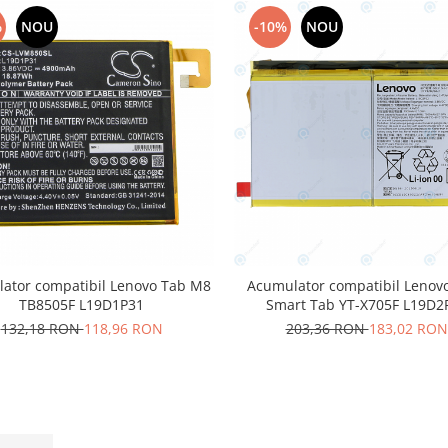
%
NOU
-10%
NOU
ator compatibil Lenovo Tab M8
Acumulator compatibil Lenov
TB8505F L19D1P31
Smart Tab YT-X705F L19D2
7000mAh
132,18 RON
118,96 RON
203,36 RON
183,02 RON