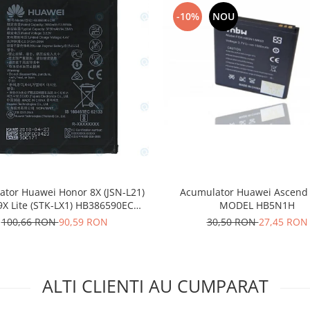
-10%
NOU
Acumulator Huawei Ascend
tor Huawei Honor 8X (JSN-L21)
MODEL HB5N1H
9X Lite (STK-LX1) HB386590ECW
3750mAh 24022735
30,50 RON
27,45 RON
100,66 RON
90,59 RON
ALTI CLIENTI AU CUMPARAT