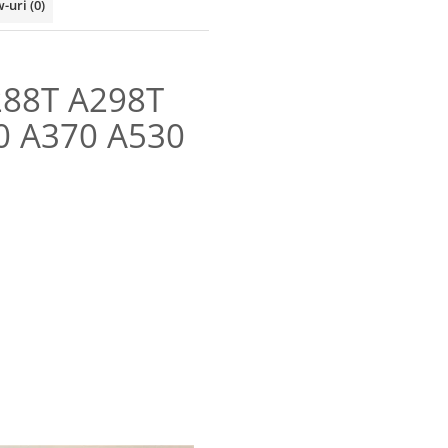
w-uri
(0)
288T A298T
0 A370 A530