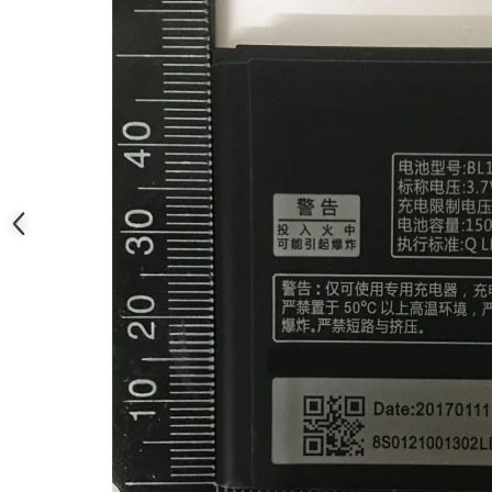
Nokia
Samsung
Sony
Display
Acer
Alcatel
Allview
Asus
Asus
Blackberry
Blackview
Display Oneplus
HTC
HTC
Huawei
Iphone
IPOD