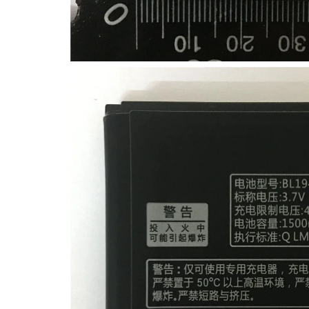
Lenovo
LG
Motorola
Nokia
Oppo
Samsung
Sony
Vodafone
Wiko
Xiaomi
ZTE
Mufa incarcare
Allview
Asus
Lenovo
Nokia
Samsung