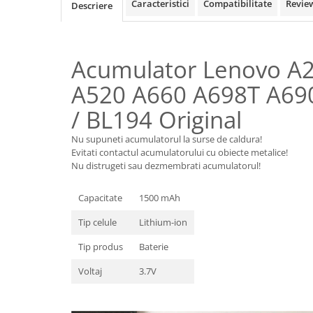
Samsung
Caracteristici
Compatibilitate
Revie
Descriere
Benzi flex
Sony
Banda tastatura
Cablu coaxial
Acumulator Lenovo A
Flex antena
A520 A660 A698T A69
Flex buton
Flex casca
/ BL194 Original
Flex incarcare
Nu supuneti acumulatorul la surse de caldura!
Flex LCD
Evitati contactul acumulatorului cu obiecte metalice!
Flex pornire
Nu distrugeti sau dezmembrati acumulatorul!
Flex volum
Sonerie
Capacitate
1500 mAh
Camera video telefon
Tip celule
Lithium-ion
Allview
Tip produs
Baterie
Apple
Voltaj
3.7V
HTC
iPhone
LG