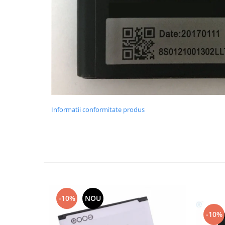
Placi de baza
Placa de baza Allview
Alcatel
Apple
Asus
HTC
Huawei
LG
Informatii conformitate produs
Nokia
Oppo
Samsung
Sony
Rama mijloc telefon
Allview
Allview
-10%
NOU
Huawei
-10%
LG