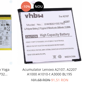
-10%
NOU
-10%
N
o Yoga
Acumulator Lenovo A2107, A2207
Acumulator
P32
A1000 A1010-t A3000 BL195
202,
101,68 RON
91,51 RON