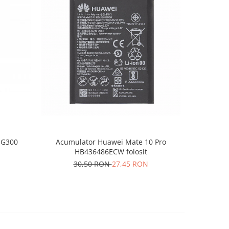
-10%
 G300
Acumulator Huawei Mate 10 Pro
Acumul
HB436486ECW folosit
30,50 RON
27,45 RON
1