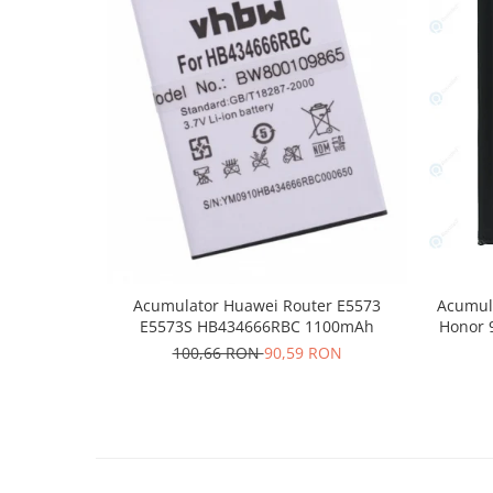
Nokia
Samsung
Vodafone
Xiaomi
Touchscreen
Acer
ALCATEL
Allview
Blackberry
E-BODA
Acumulator Huawei Router E5573
Acumula
Google
E5573S HB434666RBC 1100mAh
Honor 
HTC
100,66 RON
90,59 RON
Iphone
LG
MEIZU
Motorola
Nokia