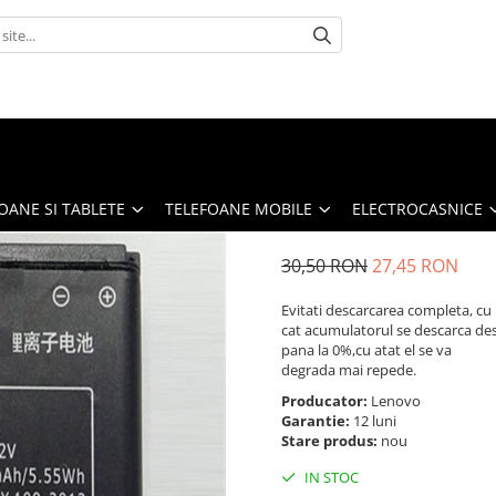
OANE SI TABLETE
TELEFOANE MOBILE
ELECTROCASNICE
30,50 RON
27,45 RON
Evitati descarcarea completa, cu
cat acumulatorul se descarca de
pana la 0%,cu atat el se va
degrada mai repede.
Producator:
Lenovo
Garantie:
12 luni
Stare produs:
nou
IN STOC