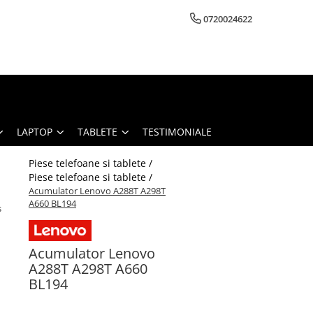
0720024622
LAPTOP
TABLETE
TESTIMONIALE
Piese telefoane si tablete /
Piese telefoane si tablete /
Acumulator Lenovo A288T A298T
A660 BL194
s
Acumulator Lenovo
A288T A298T A660
BL194