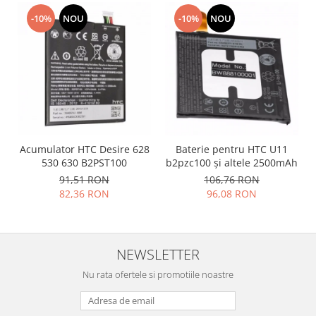
Placi de baza
-10%
NOU
-10%
NOU
Placa de baza Allview
Alcatel
Apple
Asus
HTC
Huawei
LG
Acumulator HTC Desire 628
Baterie pentru HTC U11
530 630 B2PST100
b2pzc100 și altele 2500mAh
Nokia
91,51 RON
106,76 RON
Oppo
82,36 RON
96,08 RON
Samsung
Sony
Rama mijloc telefon
NEWSLETTER
Allview
Nu rata ofertele si promotiile noastre
Allview
Huawei
LG