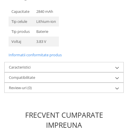
Nokia
Capacitate
2840 mAh
Samsung
Sony
Tip celule
Lithium-ion
Display
Tip produs
Baterie
Acer
Voltaj
3.83 V
Alcatel
Allview
Informatii conformitate produs
Asus
Asus
Caracteristici
Blackberry
Compatibilitate
Blackview
Review-uri
(0)
Display Oneplus
HTC
HTC
Huawei
FRECVENT CUMPARATE
Iphone
IMPREUNA
IPOD