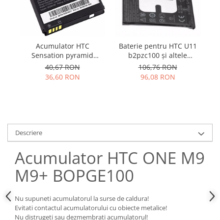
Samsung
Benzi flex
Sony
Banda tastatura
Cablu coaxial
Acumulator HTC
Baterie pentru HTC U11
A
Flex antena
Sensation pyramid
b2pzc100 și altele
Flex buton
BG58100 S560 XE
2500mAh
40,67 RON
106,76 RON
BG86100
Flex casca
36,60 RON
96,08 RON
Flex incarcare
Flex LCD
Flex pornire
Flex volum
Descriere
Sonerie
Camera video telefon
Acumulator HTC ONE M9
Allview
M9+ BOPGE100
Apple
HTC
Nu supuneti acumulatorul la surse de caldura!
iPhone
Evitati contactul acumulatorului cu obiecte metalice!
Nu distrugeti sau dezmembrati acumulatorul!
LG