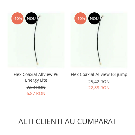
Lenovo
LG
-10%
NOU
-10%
NOU
Motorola
Nokia
Oppo
Samsung
Sony
Vodafone
Wiko
Flex Coaxial Allview P6
Flex Coaxial Allview E3 jump
Xiaomi
Energy Lite
25,42 RON
ZTE
7,63 RON
22,88 RON
Mufa incarcare
6,87 RON
Allview
Asus
Lenovo
ALTI CLIENTI AU CUMPARAT
Nokia
Samsung