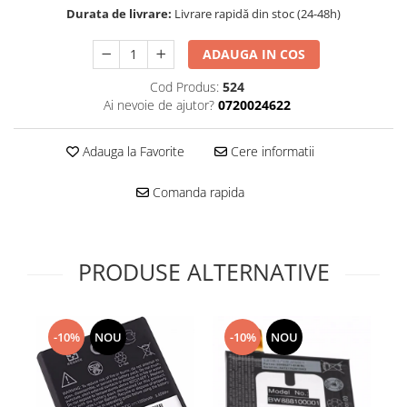
Folie scticla
Durata de livrare:
Livrare rapidă din stoc (24-48h)
Kodak
Geam camera
Logitec
Huse
ADAUGA IN COS
Makita
Laveta
Cod Produs:
524
Maxcom
Mufa Jack
Ai nevoie de ajutor?
0720024622
Meizu
Pen
Nokia
Periute de dinti electrice
Adauga la Favorite
Cere informatii
OralB
Prelungitor USB
Philips
Rama ras
Comanda rapida
RC LiPo
Suport MicroUSB
Summer
Suport Sim
Toshiba
Suruburi
PRODUSE ALTERNATIVE
Ulefone
Taste
UMI
Carcasa telefon
Vodafone
Allview
-10%
NOU
-10%
NOU
Wella
Carcasa LG
Wiko Lenny
Carcasa Nokia
ZTE