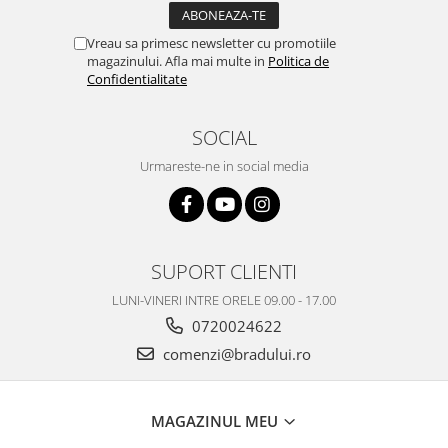
Nokia
Vreau sa primesc newsletter cu promotiile
Samsung
magazinului. Afla mai multe in
Politica de
Vodafone
Confidentialitate
Xiaomi
Touchscreen
SOCIAL
Acer
Urmareste-ne in social media
ALCATEL
Allview
Blackberry
E-BODA
SUPORT CLIENTI
Google
LUNI-VINERI INTRE ORELE 09.00 - 17.00
HTC
0720024622
Iphone
comenzi@bradului.ro
LG
MEIZU
Motorola
MAGAZINUL MEU
Nokia