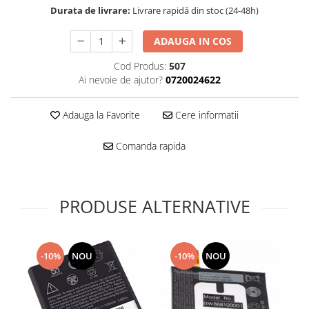
Folie scticla
Durata de livrare:
Livrare rapidă din stoc (24-48h)
Kodak
Geam camera
Logitec
Huse
ADAUGA IN COS
Makita
Laveta
Cod Produs:
507
Maxcom
Mufa Jack
Ai nevoie de ajutor?
0720024622
Meizu
Pen
Nokia
Periute de dinti electrice
Adauga la Favorite
Cere informatii
OralB
Prelungitor USB
Philips
Rama ras
Comanda rapida
RC LiPo
Suport MicroUSB
Summer
Suport Sim
Toshiba
Suruburi
PRODUSE ALTERNATIVE
Ulefone
Taste
UMI
Carcasa telefon
Vodafone
Allview
-10%
NOU
-10%
NOU
Wella
Carcasa LG
Wiko Lenny
Carcasa Nokia
ZTE