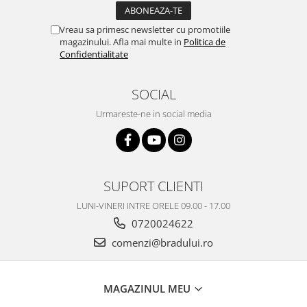
Nokia
Vreau sa primesc newsletter cu promotiile
Samsung
magazinului. Afla mai multe in
Politica de
Vodafone
Confidentialitate
Xiaomi
Touchscreen
SOCIAL
Acer
Urmareste-ne in social media
ALCATEL
Allview
Blackberry
E-BODA
SUPORT CLIENTI
Google
LUNI-VINERI INTRE ORELE 09.00 - 17.00
HTC
0720024622
Iphone
comenzi@bradului.ro
LG
MEIZU
Motorola
MAGAZINUL MEU
Nokia