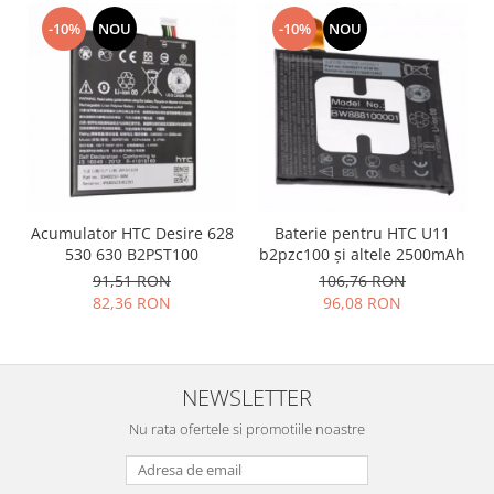
Placi de baza
-10%
NOU
-10%
NOU
Placa de baza Allview
Alcatel
Apple
Asus
HTC
Huawei
LG
Acumulator HTC Desire 628
Baterie pentru HTC U11
530 630 B2PST100
b2pzc100 și altele 2500mAh
Nokia
91,51 RON
106,76 RON
Oppo
82,36 RON
96,08 RON
Samsung
Sony
Rama mijloc telefon
NEWSLETTER
Allview
Nu rata ofertele si promotiile noastre
Allview
Huawei
LG