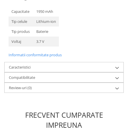
Nokia
Capacitate
1950 mAh
Samsung
Sony
Tip celule
Lithium-ion
Display
Tip produs
Baterie
Acer
Voltaj
3.7 V
Alcatel
Allview
Informatii conformitate produs
Asus
Asus
Caracteristici
Blackberry
Compatibilitate
Blackview
Review-uri
(0)
Display Oneplus
HTC
HTC
Huawei
FRECVENT CUMPARATE
Iphone
IMPREUNA
IPOD