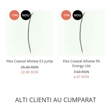
Lenovo
LG
-10%
NOU
-10%
NOU
Motorola
Nokia
Oppo
Samsung
Sony
Vodafone
Wiko
Flex Coaxial Allview E3 jump
Flex Coaxial Allview P6
Xiaomi
Energy Lite
25,42 RON
ZTE
7,63 RON
22,88 RON
Mufa incarcare
6,87 RON
Allview
Asus
Lenovo
ALTI CLIENTI AU CUMPARAT
Nokia
Samsung