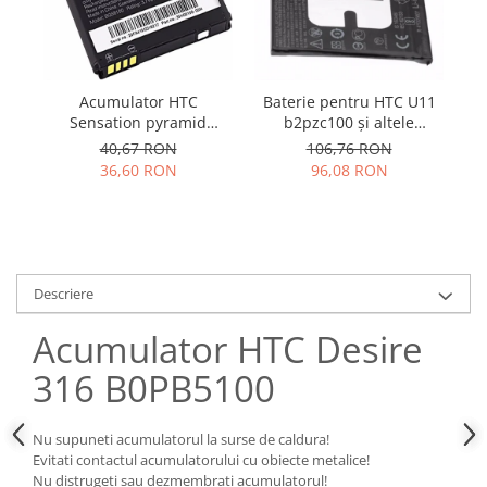
Samsung
Benzi flex
Sony
Banda tastatura
Cablu coaxial
Acumulator HTC
Baterie pentru HTC U11
Ac
Flex antena
Sensation pyramid
b2pzc100 și altele
Flex buton
BG58100 S560 XE
2500mAh
40,67 RON
106,76 RON
BG86100
Flex casca
36,60 RON
96,08 RON
Flex incarcare
Flex LCD
Flex pornire
Flex volum
Descriere
Sonerie
Camera video telefon
Acumulator HTC Desire
Allview
316 B0PB5100
Apple
HTC
Nu supuneti acumulatorul la surse de caldura!
iPhone
Evitati contactul acumulatorului cu obiecte metalice!
Nu distrugeti sau dezmembrati acumulatorul!
LG