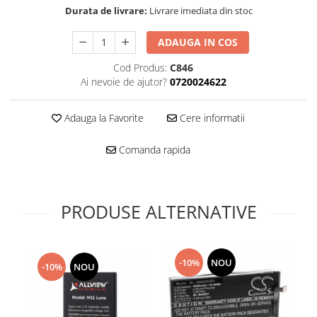
Folie scticla
Durata de livrare:
Livrare imediata din stoc
Kodak
Geam camera
Logitec
Huse
ADAUGA IN COS
Makita
Laveta
Cod Produs:
C846
Maxcom
Mufa Jack
Ai nevoie de ajutor?
0720024622
Meizu
Pen
Nokia
Periute de dinti electrice
Adauga la Favorite
Cere informatii
OralB
Prelungitor USB
Philips
Rama ras
Comanda rapida
RC LiPo
Suport MicroUSB
Summer
Suport Sim
Toshiba
Suruburi
PRODUSE ALTERNATIVE
Ulefone
Taste
UMI
Carcasa telefon
Vodafone
Allview
-10%
NOU
-10%
NOU
Wella
Carcasa LG
Wiko Lenny
Carcasa Nokia
ZTE