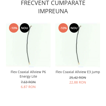
FRECVENT CUMPARATE
Lenovo
IMPREUNA
LG
Motorola
Nokia
-10%
NOU
-10%
NOU
Oppo
Samsung
Sony
Vodafone
Wiko
Xiaomi
ZTE
Flex Coaxial Allview P6
Flex Coaxial Allview E3 jump
Mufa incarcare
Energy Lite
25,42 RON
Allview
7,63 RON
22,88 RON
Asus
6,87 RON
Lenovo
Nokia
Samsung