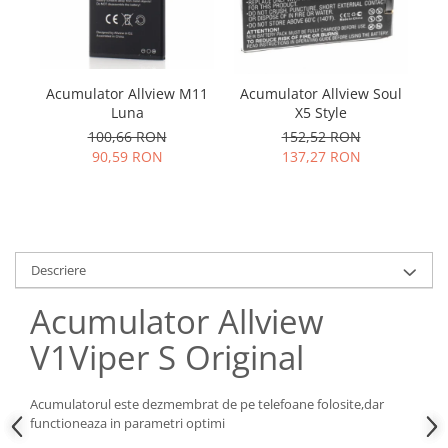
Samsung
Benzi flex
Sony
Banda tastatura
Cablu coaxial
Acumulator Allview M11
Acumulator Allview Soul
A
Flex antena
Luna
X5 Style
Flex buton
100,66 RON
152,52 RON
Flex casca
90,59 RON
137,27 RON
Flex incarcare
Flex LCD
Flex pornire
Flex volum
Descriere
Sonerie
Camera video telefon
Acumulator Allview
Allview
V1Viper S Original
Apple
HTC
Acumulatorul este dezmembrat de pe telefoane folosite,dar
iPhone
functioneaza in parametri optimi
LG