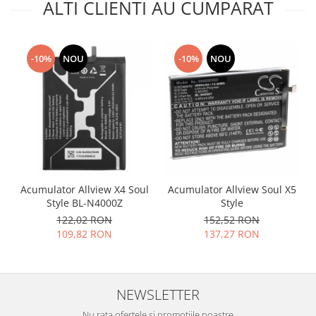
ALTI CLIENTI AU CUMPARAT
Placi de baza
Placa de baza Allview
Alcatel
-10%
NOU
-10%
NOU
Apple
Asus
HTC
Huawei
LG
Nokia
Oppo
Acumulator Allview X4 Soul
Acumulator Allview Soul X5
Samsung
Style BL-N4000Z
Style
Sony
122,02 RON
152,52 RON
109,82 RON
137,27 RON
Rama mijloc telefon
Allview
Allview
NEWSLETTER
Huawei
LG
Nu rata ofertele si promotiile noastre