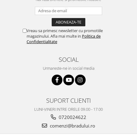
Nokia
Samsung
Vodafone
Xiaomi
Vreau sa primesc newsletter cu promotiile
magazinului. Afla mai multe in
Politica de
Touchscreen
Confidentialitate
Acer
ALCATEL
SOCIAL
Allview
Urmareste-ne in social media
Blackberry
E-BODA
Google
HTC
SUPORT CLIENTI
Iphone
LUNI-VINERI INTRE ORELE 09.00 - 17.00
LG
0720024622
MEIZU
comenzi@bradului.ro
Motorola
Nokia