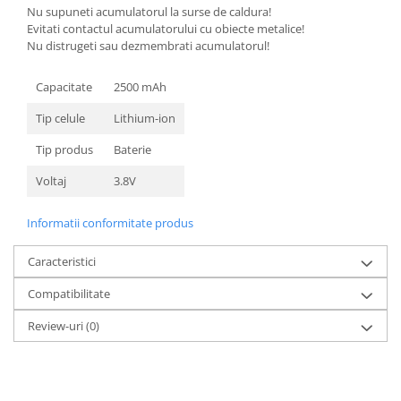
Nu supuneti acumulatorul la surse de caldura!
Nokia
Evitati contactul acumulatorului cu obiecte metalice!
Samsung
Nu distrugeti sau dezmembrati acumulatorul!
Sony
Capacitate
2500 mAh
Display
Acer
Tip celule
Lithium-ion
Alcatel
Tip produs
Baterie
Allview
Voltaj
3.8V
Asus
Asus
Informatii conformitate produs
Blackberry
Blackview
Caracteristici
Display Oneplus
Compatibilitate
HTC
HTC
Review-uri
(0)
Huawei
Iphone
IPOD