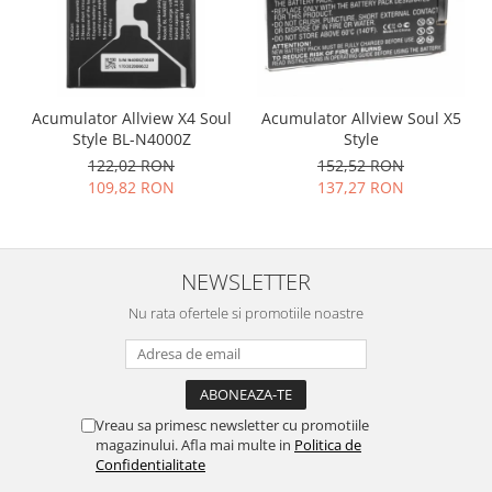
Nokia
Samsung
Vodafone
Xiaomi
Acumulator Allview X4 Soul
Acumulator Allview Soul X5
Touchscreen
Style BL-N4000Z
Style
122,02 RON
152,52 RON
Acer
109,82 RON
137,27 RON
ALCATEL
Allview
Blackberry
NEWSLETTER
E-BODA
Nu rata ofertele si promotiile noastre
Google
HTC
Iphone
LG
Vreau sa primesc newsletter cu promotiile
MEIZU
magazinului. Afla mai multe in
Politica de
Motorola
Confidentialitate
Nokia