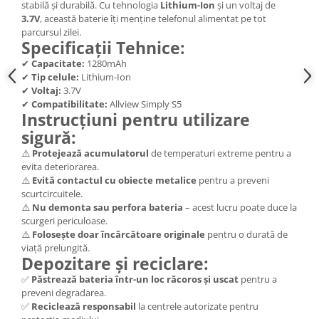
stabilă și durabilă. Cu tehnologia
Lithium-Ion
și un voltaj de
Nokia
3.7V
, această baterie îți menține telefonul alimentat pe tot
parcursul zilei.
Samsung
Specificații Tehnice:
Sony
✔
Capacitate:
1280mAh
Display
✔
Tip celule:
Lithium-Ion
✔
Voltaj:
3.7V
Acer
✔
Compatibilitate:
Allview Simply S5
Alcatel
Instrucțiuni pentru utilizare
Allview
sigură:
Asus
⚠️
Protejează acumulatorul
de temperaturi extreme pentru a
Asus
evita deteriorarea.
⚠️
Evită contactul cu obiecte metalice
pentru a preveni
Blackberry
scurtcircuitele.
Blackview
⚠️
Nu demonta sau perfora bateria
– acest lucru poate duce la
scurgeri periculoase.
Display Oneplus
⚠️
Folosește doar încărcătoare originale
pentru o durată de
HTC
viață prelungită.
HTC
Depozitare și reciclare:
Huawei
✅
Păstrează bateria într-un loc răcoros și uscat
pentru a
preveni degradarea.
Iphone
✅
Reciclează responsabil
la centrele autorizate pentru
IPOD