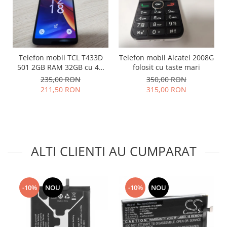
Placi de baza
Placa de baza Allview
Alcatel
Apple
Telefon mobil TCL T433D
Telefon mobil Alcatel 2008G
Asus
501 2GB RAM 32GB cu 4G
folosit cu taste mari
impecabil
HTC
235,00 RON
350,00 RON
211,50 RON
315,00 RON
Huawei
LG
Nokia
Oppo
Samsung
ALTI CLIENTI AU CUMPARAT
Sony
Rama mijloc telefon
Allview
-10%
NOU
-10%
NOU
Allview
Huawei
LG