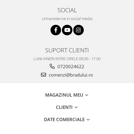
Philips
SOCIAL
Sony
Urmareste-ne in social media
Touchscreen Huawei
Touchscreen Lenovo
Touchscreen Samsung
UTOK
SUPORT CLIENTI
Vodafone
LUNI-VINERI INTRE ORELE 09.00 - 17.00
Vonino
0720024622
Wiko
comenzi@bradului.ro
ZTE
MAGAZINUL MEU
CLIENTI
DATE COMERCIALE