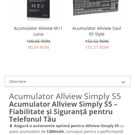
Samsung
Benzi flex
Sony
Banda tastatura
Cablu coaxial
Acumulator Allview M11
Acumulator Allview Soul
A
Flex antena
Luna
X5 Style
Flex buton
100,66 RON
152,52 RON
Flex casca
90,59 RON
137,27 RON
Flex incarcare
Flex LCD
Flex pornire
Flex volum
Descriere
Sonerie
Camera video telefon
Acumulator Allview Simply S5
Allview
Acumulator Allview Simply S5 –
Fiabilitate și Siguranță pentru
Apple
Telefonul Tău
HTC
iPhone
🔋
Asigură o autonomie optimă pentru Allview Simply S5
cu
acest acumulator de
1280mAh
, conceput pentru o performanță
LG