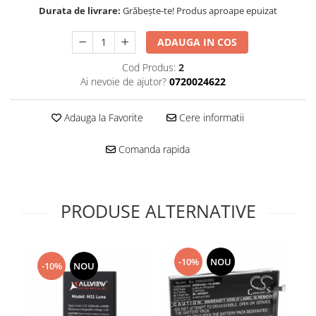
Folie scticla
Durata de livrare:
Grăbește-te! Produs aproape epuizat
Kodak
Geam camera
Logitec
Huse
ADAUGA IN COS
Makita
Laveta
Cod Produs:
2
Maxcom
Mufa Jack
Ai nevoie de ajutor?
0720024622
Meizu
Pen
Nokia
Periute de dinti electrice
Adauga la Favorite
Cere informatii
OralB
Prelungitor USB
Philips
Rama ras
Comanda rapida
RC LiPo
Suport MicroUSB
Summer
Suport Sim
Toshiba
Suruburi
PRODUSE ALTERNATIVE
Ulefone
Taste
UMI
Carcasa telefon
Vodafone
Allview
-10%
NOU
-10%
NOU
Wella
Carcasa LG
Wiko Lenny
Carcasa Nokia
ZTE