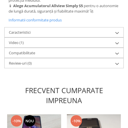
protecția mediului.
Lenovo
📱
Alege Acumulatorul Allview Simply S5
pentru o autonomie
de lungă durată, siguranță și fiabilitate maximă! 🚀
LG
Informatii conformitate produs
Motorola
Nokia
Caracteristici
Oppo
Samsung
Video
(1)
Sony
Compatibilitate
Vodafone
Review-uri
(0)
Wiko
Xiaomi
ZTE
Mufa incarcare
FRECVENT CUMPARATE
Allview
IMPREUNA
Asus
Lenovo
Nokia
-10%
NOU
-10%
Samsung