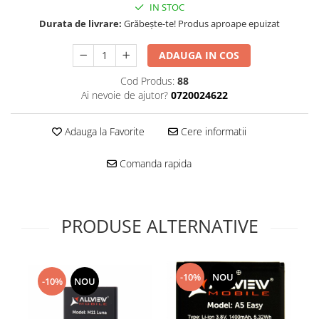
Folie scticla
IN STOC
Kodak
Geam camera
Durata de livrare:
Grăbește-te! Produs aproape epuizat
Logitec
Huse
Makita
ADAUGA IN COS
Laveta
Maxcom
Mufa Jack
Cod Produs:
88
Meizu
Pen
Ai nevoie de ajutor?
0720024622
Nokia
Periute de dinti electrice
OralB
Prelungitor USB
Adauga la Favorite
Cere informatii
Philips
Rama ras
Comanda rapida
RC LiPo
Suport MicroUSB
Summer
Suport Sim
Toshiba
Suruburi
Ulefone
PRODUSE ALTERNATIVE
Taste
UMI
Carcasa telefon
Vodafone
Allview
Wella
-10%
NOU
-10%
NOU
Carcasa LG
Wiko Lenny
Carcasa Nokia
ZTE