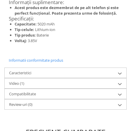
Informații suplimentare:
Nokia
Acest produs este dezmembrat de pe alt telefon și este
perfect funcțional. Poate prezenta urme de folosință.
Samsung
Specificații:
Sony
Capacitate:
5020 mAh
Display
Tip celule:
Lithium-ion
Tip produs:
Baterie
Acer
Voltaj:
3.85V
Alcatel
Allview
Informatii conformitate produs
Asus
Asus
Caracteristici
Blackberry
Blackview
Video
(1)
Display Oneplus
Compatibilitate
HTC
Review-uri
(0)
HTC
Huawei
Iphone
IPOD