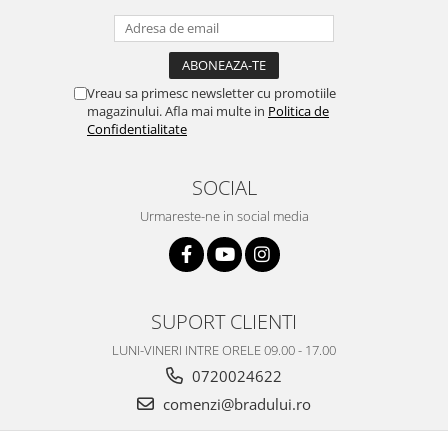
Nokia
Samsung
Vodafone
Vreau sa primesc newsletter cu promotiile
Xiaomi
magazinului. Afla mai multe in
Politica de
Touchscreen
Confidentialitate
Acer
SOCIAL
ALCATEL
Allview
Urmareste-ne in social media
Blackberry
E-BODA
Google
HTC
SUPORT CLIENTI
Iphone
LUNI-VINERI INTRE ORELE 09.00 - 17.00
LG
0720024622
MEIZU
comenzi@bradului.ro
Motorola
Nokia