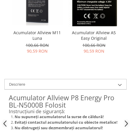
Samsung
Benzi flex
Sony
Banda tastatura
Cablu coaxial
Flex antena
Acumulator Allview M11
Acumulator Allview A5
A
Flex buton
Luna
Easy Original
Flex casca
100,66 RON
100,66 RON
90,59 RON
90,59 RON
Flex incarcare
Flex LCD
Flex pornire
Flex volum
Sonerie
Descriere
Camera video telefon
Acumulator Allview P8 Energy Pro
Allview
BL-N5000B Folosit
Apple
Instrucțiuni de siguranță:
HTC
Nu supuneți acumulatorul la surse de căldură!
iPhone
Evitați contactul acumulatorului cu obiecte metalice!
Nu distrugeți sau dezmembrați acumulatorul!
LG