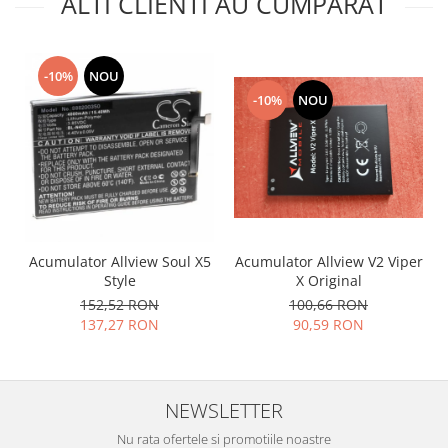
ALTI CLIENTI AU CUMPARAT
Placi de baza
Placa de baza Allview
Alcatel
-10%
NOU
-10%
NOU
Apple
Asus
HTC
Huawei
LG
Nokia
Oppo
Acumulator Allview Soul X5
Acumulator Allview V2 Viper
Style
X Original
Samsung
152,52 RON
100,66 RON
Sony
137,27 RON
90,59 RON
Rama mijloc telefon
Allview
Allview
NEWSLETTER
Huawei
Nu rata ofertele si promotiile noastre
LG