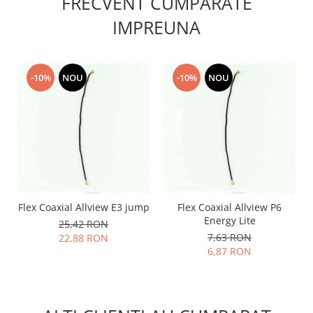
FRECVENT CUMPARATE
Lenovo
IMPREUNA
LG
Motorola
Nokia
-10%
NOU
-10%
NOU
Oppo
Samsung
Sony
Vodafone
Wiko
Xiaomi
ZTE
Flex Coaxial Allview E3 jump
Flex Coaxial Allview P6
Mufa incarcare
Energy Lite
25,42 RON
Allview
7,63 RON
22,88 RON
6,87 RON
Asus
Lenovo
Nokia
Samsung