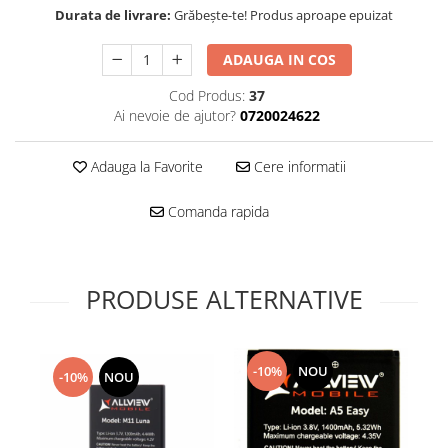
Folie scticla
Durata de livrare:
Grăbește-te! Produs aproape epuizat
Kodak
Geam camera
Logitec
Huse
ADAUGA IN COS
Makita
Laveta
Cod Produs:
37
Maxcom
Mufa Jack
Ai nevoie de ajutor?
0720024622
Meizu
Pen
Nokia
Periute de dinti electrice
Adauga la Favorite
Cere informatii
OralB
Prelungitor USB
Philips
Rama ras
Comanda rapida
RC LiPo
Suport MicroUSB
Summer
Suport Sim
Toshiba
Suruburi
PRODUSE ALTERNATIVE
Ulefone
Taste
UMI
Carcasa telefon
Vodafone
Allview
-10%
NOU
-10%
NOU
Wella
Carcasa LG
Wiko Lenny
Carcasa Nokia
ZTE