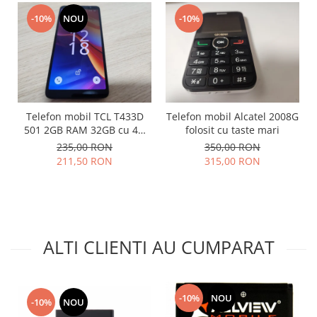
Placi de baza
-10%
NOU
-10%
Placa de baza Allview
Alcatel
Apple
Asus
HTC
Telefon mobil TCL T433D
Telefon mobil Alcatel 2008G
Huawei
501 2GB RAM 32GB cu 4G
folosit cu taste mari
impecabil
LG
235,00 RON
350,00 RON
211,50 RON
315,00 RON
Nokia
Oppo
Samsung
Sony
Rama mijloc telefon
ALTI CLIENTI AU CUMPARAT
Allview
Allview
Huawei
-10%
NOU
-10%
NOU
LG