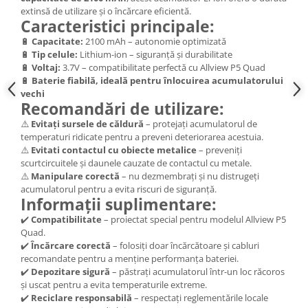
extinsă de utilizare și o încărcare eficientă.
Nokia
Caracteristici principale:
Samsung
🔋
Capacitate:
2100 mAh – autonomie optimizată
Sony
🔋
Tip celule:
Lithium-ion – siguranță și durabilitate
Display
🔋
Voltaj:
3.7V – compatibilitate perfectă cu Allview P5 Quad
🔋
Baterie fiabilă, ideală pentru înlocuirea acumulatorului
Acer
vechi
Recomandări de utilizare:
Alcatel
⚠️
Evitați sursele de căldură
– protejați acumulatorul de
Allview
temperaturi ridicate pentru a preveni deteriorarea acestuia.
Asus
⚠️
Evitati contactul cu obiecte metalice
– preveniți
Asus
scurtcircuitele și daunele cauzate de contactul cu metale.
⚠️
Manipulare corectă
– nu dezmembrați și nu distrugeți
Blackberry
acumulatorul pentru a evita riscuri de siguranță.
Blackview
Informații suplimentare:
Display Oneplus
✔️
Compatibilitate
– proiectat special pentru modelul Allview P5
HTC
Quad.
✔️
Încărcare corectă
– folosiți doar încărcătoare și cabluri
HTC
recomandate pentru a menține performanța bateriei.
Huawei
✔️
Depozitare sigură
– păstrați acumulatorul într-un loc răcoros
și uscat pentru a evita temperaturile extreme.
Iphone
✔️
Reciclare responsabilă
– respectați reglementările locale
IPOD