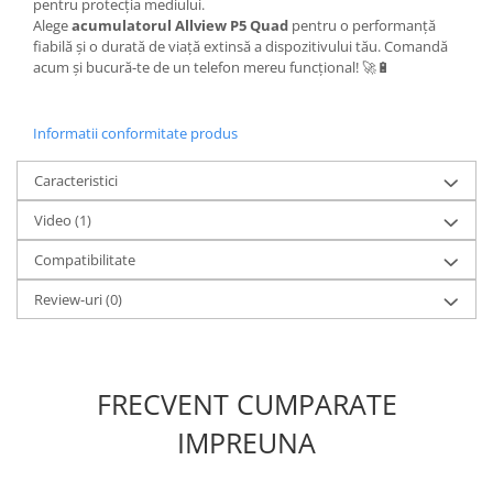
pentru protecția mediului.
Lenovo
Alege
acumulatorul Allview P5 Quad
pentru o performanță
fiabilă și o durată de viață extinsă a dispozitivului tău. Comandă
LG
acum și bucură-te de un telefon mereu funcțional! 🚀🔋
Motorola
Nokia
Informatii conformitate produs
Oppo
Samsung
Caracteristici
Sony
Video
(1)
Vodafone
Wiko
Compatibilitate
Xiaomi
Review-uri
(0)
ZTE
Mufa incarcare
Allview
FRECVENT CUMPARATE
Asus
Lenovo
IMPREUNA
Nokia
Samsung