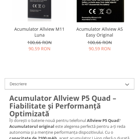
Samsung
Benzi flex
Sony
Banda tastatura
Cablu coaxial
Acumulator Allview M11
Acumulator Allview A5
A
Flex antena
Luna
Easy Original
Flex buton
100,66 RON
100,66 RON
Flex casca
90,59 RON
90,59 RON
Flex incarcare
Flex LCD
Flex pornire
Flex volum
Descriere
Sonerie
Camera video telefon
Acumulator Allview P5 Quad –
Fiabilitate și Performanță
Allview
Optimizată
Apple
Îți dorești o baterie nouă pentru telefonul
Allview P5 Quad
?
HTC
Acumulatorul original
este alegerea perfectă pentru a-ți reda
iPhone
autonomia și a menține performanța dispozitivului. Cu o
LG
capacitate de 2100 mAh
, acest acumulator Li-ion oferă o durată