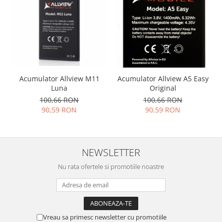
Nokia
Samsung
Vodafone
Xiaomi
Touchscreen
Acer
Acumulator Allview M11
Acumulator Allview A5 Easy
Luna
Original
ALCATEL
100,66 RON
100,66 RON
Allview
90,59 RON
90,59 RON
Blackberry
E-BODA
Google
NEWSLETTER
HTC
Nu rata ofertele si promotiile noastre
Iphone
LG
MEIZU
Motorola
Vreau sa primesc newsletter cu promotiile
Nokia