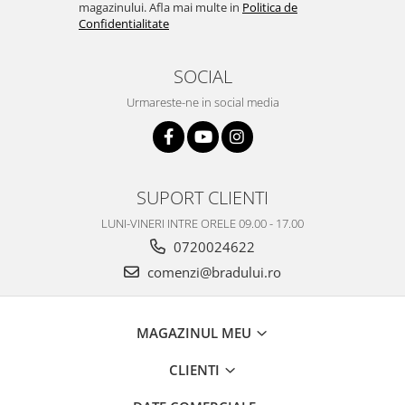
magazinului. Afla mai multe in
Politica de
Philips
Confidentialitate
Sony
Touchscreen Huawei
SOCIAL
Touchscreen Lenovo
Urmareste-ne in social media
Touchscreen Samsung
UTOK
Vodafone
Vonino
SUPORT CLIENTI
Wiko
LUNI-VINERI INTRE ORELE 09.00 - 17.00
ZTE
0720024622
comenzi@bradului.ro
MAGAZINUL MEU
CLIENTI