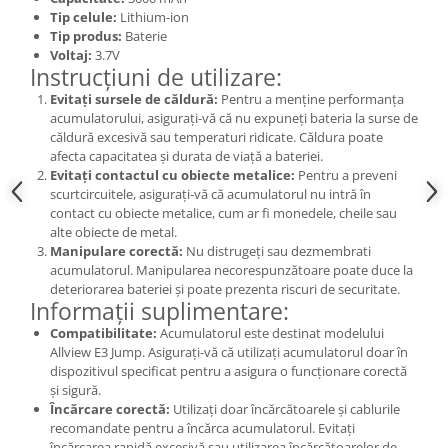
Tip celule:
Lithium-ion
Nokia
Tip produs:
Baterie
Samsung
Voltaj:
3.7V
Instrucțiuni de utilizare:
Sony
Display
Evitați sursele de căldură:
Pentru a menține performanța
acumulatorului, asigurați-vă că nu expuneți bateria la surse de
Acer
căldură excesivă sau temperaturi ridicate. Căldura poate
Alcatel
afecta capacitatea și durata de viață a bateriei.
Evitați contactul cu obiecte metalice:
Pentru a preveni
Allview
scurtcircuitele, asigurați-vă că acumulatorul nu intră în
Asus
contact cu obiecte metalice, cum ar fi monedele, cheile sau
alte obiecte de metal.
Asus
Manipulare corectă:
Nu distrugeți sau dezmembrati
Blackberry
acumulatorul. Manipularea necorespunzătoare poate duce la
Blackview
deteriorarea bateriei și poate prezenta riscuri de securitate.
Informații suplimentare:
Display Oneplus
Compatibilitate:
Acumulatorul este destinat modelului
HTC
Allview E3 Jump. Asigurați-vă că utilizați acumulatorul doar în
HTC
dispozitivul specificat pentru a asigura o funcționare corectă
Huawei
și sigură.
Încărcare corectă:
Utilizați doar încărcătoarele și cablurile
Iphone
recomandate pentru a încărca acumulatorul. Evitați
IPOD
încărcarea rapidă excesivă sau utilizarea încărcătoarelor de