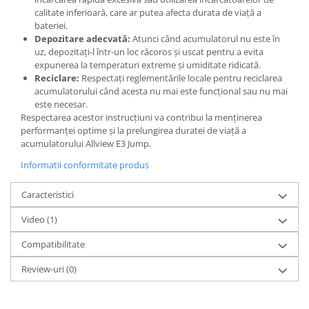
calitate inferioară, care ar putea afecta durata de viață a
Lenovo
bateriei.
LG
Depozitare adecvată:
Atunci când acumulatorul nu este în
Motorola
uz, depozitați-l într-un loc răcoros și uscat pentru a evita
expunerea la temperaturi extreme și umiditate ridicată.
Nokia
Reciclare:
Respectați reglementările locale pentru reciclarea
Oppo
acumulatorului când acesta nu mai este funcțional sau nu mai
Samsung
este necesar.
Respectarea acestor instrucțiuni va contribui la menținerea
Sony
performanței optime și la prelungirea duratei de viață a
Vodafone
acumulatorului Allview E3 Jump.
Wiko
Informatii conformitate produs
Xiaomi
ZTE
Caracteristici
Mufa incarcare
Video
(1)
Allview
Compatibilitate
Asus
Lenovo
Review-uri
(0)
Nokia
Samsung