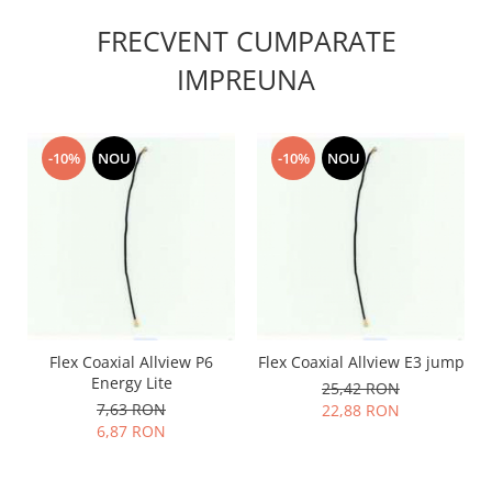
Placi de baza
FRECVENT CUMPARATE
Placa de baza Allview
IMPREUNA
Alcatel
Apple
Asus
-10%
NOU
-10%
NOU
HTC
Huawei
LG
Nokia
Oppo
Samsung
Sony
Flex Coaxial Allview P6
Flex Coaxial Allview E3 jump
Rama mijloc telefon
Energy Lite
25,42 RON
Allview
7,63 RON
22,88 RON
Allview
6,87 RON
Huawei
LG