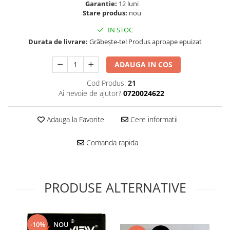
Folie scticla
Garantie:
12 luni
Kodak
Stare produs:
nou
Geam camera
Logitec
Huse
IN STOC
Makita
Laveta
Durata de livrare:
Grăbește-te! Produs aproape epuizat
Maxcom
Mufa Jack
ADAUGA IN COS
Meizu
Pen
Nokia
Periute de dinti electrice
Cod Produs:
21
OralB
Ai nevoie de ajutor?
0720024622
Prelungitor USB
Philips
Rama ras
RC LiPo
Adauga la Favorite
Cere informatii
Suport MicroUSB
Summer
Suport Sim
Comanda rapida
Toshiba
Suruburi
Ulefone
Taste
UMI
Carcasa telefon
PRODUSE ALTERNATIVE
Vodafone
Allview
Wella
Carcasa LG
Wiko Lenny
Carcasa Nokia
-10%
NOU
ZTE