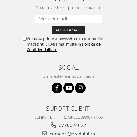
Philips
Nu rata ofertele si promotiile noastre
Sony
Touchscreen Huawei
Touchscreen Lenovo
Touchscreen Samsung
Vreau sa primesc newsletter cu promotiile
magazinului. Afla mai multe in
Politica de
UTOK
Confidentialitate
Vodafone
Vonino
SOCIAL
Wiko
Urmareste-ne in social media
ZTE
SUPORT CLIENTI
LUNI-VINERI INTRE ORELE 09.00 - 17.00
0720024622
comenzi@bradului.ro