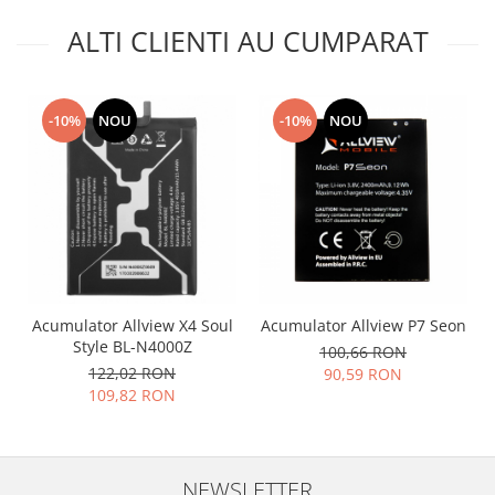
Nokia
ALTI CLIENTI AU CUMPARAT
Samsung
Vodafone
Xiaomi
-10%
NOU
-10%
NOU
Touchscreen
Acer
ALCATEL
Allview
Blackberry
E-BODA
Google
Acumulator Allview X4 Soul
Acumulator Allview P7 Seon
HTC
Style BL-N4000Z
100,66 RON
122,02 RON
90,59 RON
Iphone
109,82 RON
LG
MEIZU
Motorola
NEWSLETTER
Nokia