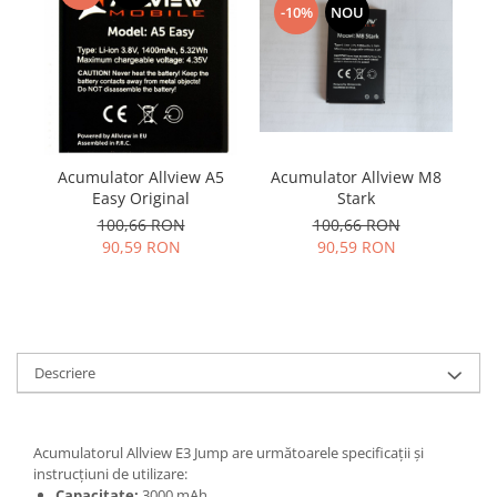
Samsung
-10%
NOU
Benzi flex
Sony
Banda tastatura
Cablu coaxial
Flex antena
Flex buton
Flex casca
Acumulator Allview M8
Acumulator Allview A5
A
Flex incarcare
Stark
Easy Original
100,66 RON
100,66 RON
Flex LCD
90,59 RON
90,59 RON
Flex pornire
Flex volum
Sonerie
Camera video telefon
Descriere
Allview
Apple
HTC
Acumulatorul Allview E3 Jump are următoarele specificații și
iPhone
instrucțiuni de utilizare:
LG
Capacitate:
3000 mAh