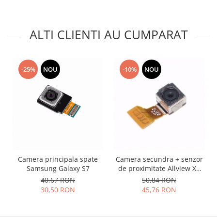
Lenovo
LG
ALTI CLIENTI AU CUMPARAT
Motorola
Nokia
Oppo
-25%
NOU
-10%
NOU
Samsung
Sony
Vodafone
Wiko
Xiaomi
ZTE
Mufa incarcare
Camera principala spate
Camera secundra + senzor
Allview
Samsung Galaxy S7
de proximitate Allview X5
Asus
Mini Soul
40,67 RON
50,84 RON
Lenovo
30,50 RON
45,76 RON
Nokia
Samsung