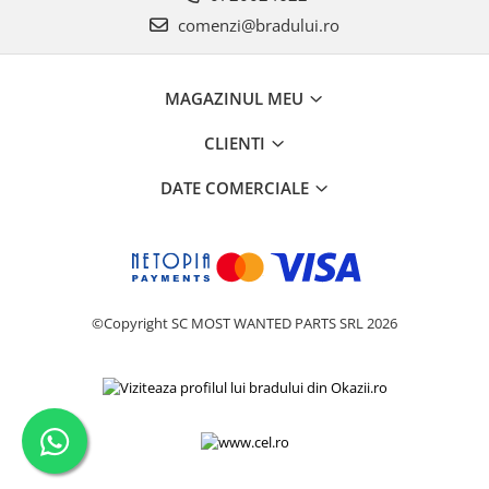
comenzi@bradului.ro
Nokia
Samsung
Vodafone
MAGAZINUL MEU
Xiaomi
Touchscreen
CLIENTI
Acer
DATE COMERCIALE
ALCATEL
Allview
Blackberry
E-BODA
Google
©Copyright SC MOST WANTED PARTS SRL 2026
HTC
Iphone
LG
MEIZU
Motorola
Nokia