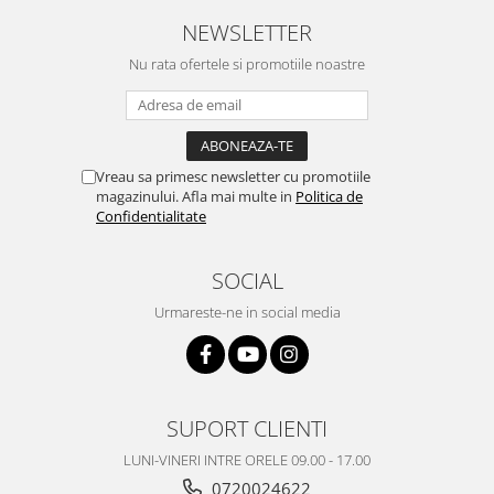
Placi de baza
NEWSLETTER
Placa de baza Allview
Nu rata ofertele si promotiile noastre
Alcatel
Apple
Asus
HTC
Vreau sa primesc newsletter cu promotiile
magazinului. Afla mai multe in
Politica de
Huawei
Confidentialitate
LG
Nokia
SOCIAL
Oppo
Urmareste-ne in social media
Samsung
Sony
Rama mijloc telefon
Allview
SUPORT CLIENTI
Allview
LUNI-VINERI INTRE ORELE 09.00 - 17.00
Huawei
0720024622
LG