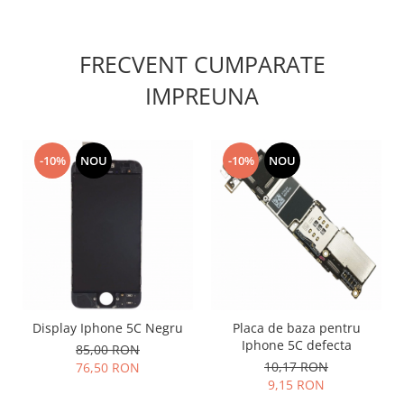
Nokia
Samsung
FRECVENT CUMPARATE
Sony
IMPREUNA
Display
Acer
Alcatel
-10%
NOU
-10%
NOU
Allview
Asus
Asus
Blackberry
Blackview
Display Oneplus
HTC
Display Iphone 5C Negru
Placa de baza pentru
HTC
Iphone 5C defecta
85,00 RON
Huawei
10,17 RON
76,50 RON
Iphone
9,15 RON
IPOD