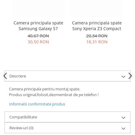
Samsung
Benzi flex
Sony
Banda tastatura
Cablu coaxial
Camera principala spate
Camera principala spate
Ca
Samsung Galaxy S7
Sony Xperia Z3 Compact
Flex antena
40,67 RON
20,34 RON
Flex buton
30,50 RON
18,31 RON
Flex casca
Flex incarcare
Flex LCD
Flex pornire
Descriere
Flex volum
Sonerie
Camera principala pentru montaj spate.
Camera video telefon
Produs original,folosit,dezmembrat de pe telefon !
Allview
Informatii conformitate produs
Apple
Compatibilitate
HTC
iPhone
Review-uri
(0)
LG