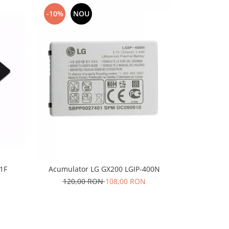
-10%
NOU
-10%
N
1F
Acumulator 
Acumulator LG GX200 LGIP-400N
E400 L5 E61
120,00 RON
108,00 RON
90,