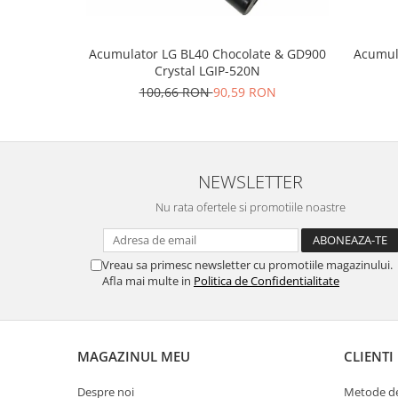
Placi de baza
Placa de baza Allview
Acumulator LG BL40 Chocolate & GD900
Acumul
Alcatel
Crystal LGIP-520N
Apple
100,66 RON
90,59 RON
Asus
HTC
Huawei
NEWSLETTER
LG
Nokia
Nu rata ofertele si promotiile noastre
Oppo
Samsung
Vreau sa primesc newsletter cu promotiile magazinului.
Sony
Afla mai multe in
Politica de Confidentialitate
Rama mijloc telefon
Allview
Allview
MAGAZINUL MEU
CLIENTI
Huawei
Despre noi
Metode de
LG