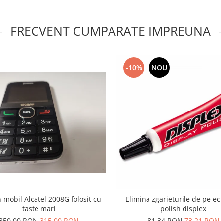
FRECVENT CUMPARATE IMPREUNA
-10%
NOU
 mobil Alcatel 2008G folosit cu
Elimina zgarieturile de pe e
taste mari
polish displex
350,00 RON
315,00 RON
81,34 RON
73,21 RON