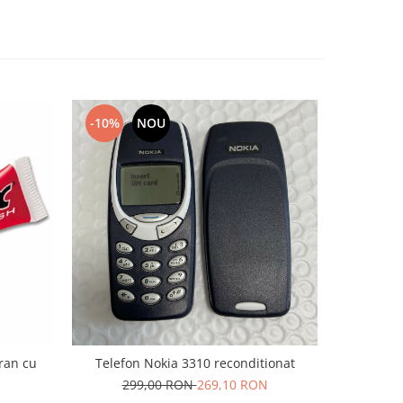
-10%
NOU
-10%
cran cu
Telefon Nokia 3310 reconditionat
Acumulat
299,00 RON
269,10 RON
6