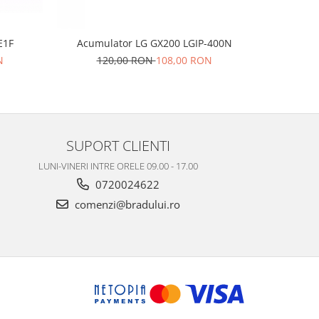
E1F
Acumula
Acumulator LG GX200 LGIP-400N
KP235 KP
N
120,00 RON
108,00 RON
1
SUPORT CLIENTI
LUNI-VINERI INTRE ORELE 09.00 - 17.00
0720024622
comenzi@bradului.ro