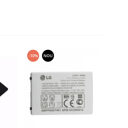
-10%
NOU
-10%