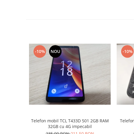
Nokia
Samsung
Sony
Display
Acer
Alcatel
-10%
NOU
-10%
Allview
Asus
Asus
Blackberry
Blackview
Display Oneplus
HTC
HTC
Huawei
Telefon mobil TCL T433D 501 2GB RAM
Telefon
Iphone
32GB cu 4G impecabil
IPOD
235,00 RON
211,50 RON