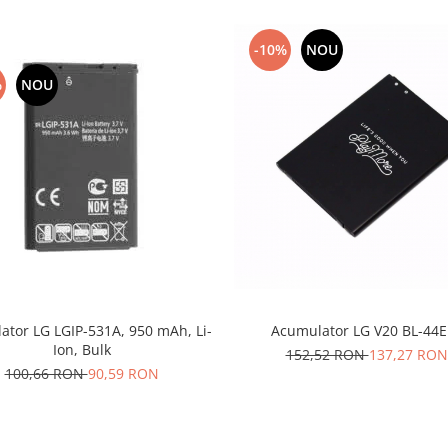
-10%
NOU
%
NOU
ator LG LGIP-531A, 950 mAh, Li-
Acumulator LG V20 BL-44E
Ion, Bulk
152,52 RON
137,27 RON
100,66 RON
90,59 RON