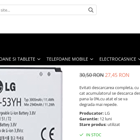
OANE SI TABLETE
TELEFOANE MOBILE
ELECTROCASNICE
30,50 RON
27,45 RON
Evitati descarcarea completa, cu
cat acumulatorul se descarca de
pana la 0%,cu atat el se va
degrada mai repede.
Producator:
LG
Garantie:
12 luni
Stare produs:
utilizat
IN STOC