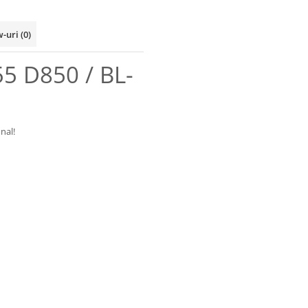
w-uri
(0)
5 D850 / BL-
nal!