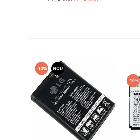
Lenovo
LG
Motorola
Nokia
Oppo
Samsung
Sony
Vodafone
-10%
NOU
Wiko
Xiaomi
-10%
ZTE
Mufa incarcare
Allview
Asus
Lenovo
Nokia
Samsung