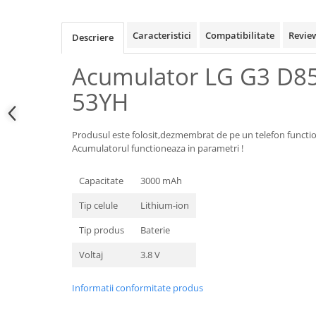
Samsung
Benzi flex
Sony
Banda tastatura
Caracteristici
Compatibilitate
Revie
Descriere
Cablu coaxial
Acumulator LG G3 D85
Flex antena
Flex buton
53YH
Flex casca
Flex incarcare
Produsul este folosit,dezmembrat de pe un telefon functio
Flex LCD
Acumulatorul functioneaza in parametri !
Flex pornire
Flex volum
Capacitate
3000 mAh
Sonerie
Tip celule
Lithium-ion
Camera video telefon
Tip produs
Baterie
Allview
Voltaj
3.8 V
Apple
HTC
Informatii conformitate produs
iPhone
LG