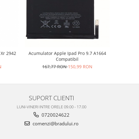
-10%
2942
Acumulator Apple Ipad Pro 9.7 A1664
Acumulato
Compatibil
N
167,77 RON
150,99 RON
15
SUPORT CLIENTI
LUNI-VINERI INTRE ORELE 09.00 - 17.00
0720024622
comenzi@bradului.ro