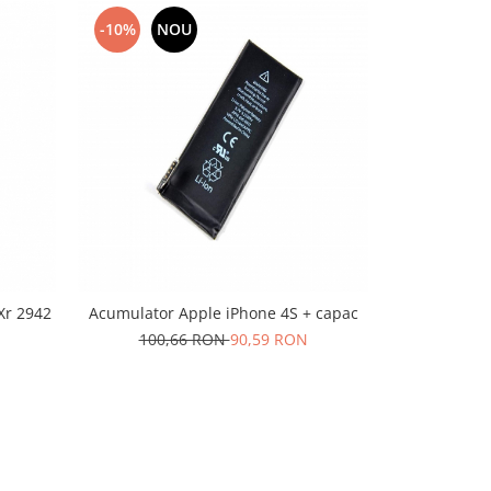
-10%
NOU
-10%
N
942
Acumulator Apple iPhone 4S + capac
Acumulator 
100,66 RON
90,59 RON
61,