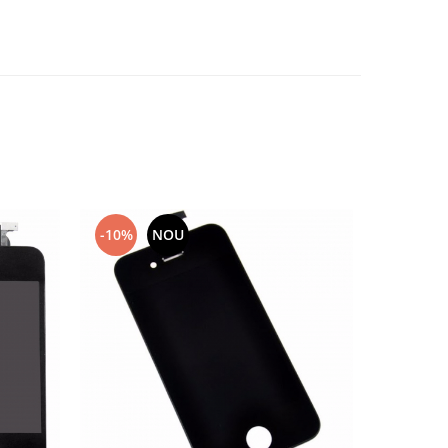
-10%
NOU
-10%