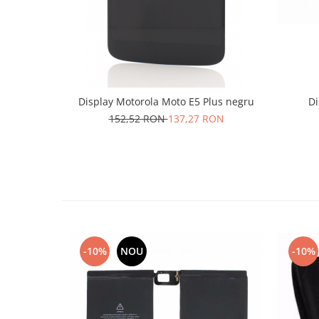
Lenovo
LG
Motorola
Nokia
Oppo
Display Motorola Moto E5 Plus negru
Di
Samsung
152,52 RON
137,27 RON
Sony
Vodafone
Wiko
Xiaomi
ZTE
Mufa incarcare
Allview
-10%
NOU
-10%
Asus
Lenovo
Nokia
Samsung