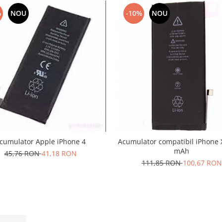
%
NOU
-10%
NOU
cumulator Apple iPhone 4
Acumulator compatibil iPhone Xr 2
mAh
45,76 RON
41,18 RON
111,85 RON
100,67 RON