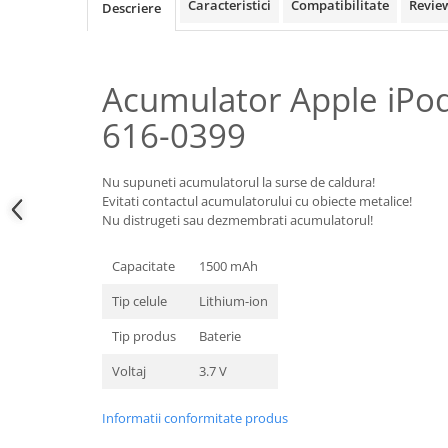
Samsung
Caracteristici
Compatibilitate
Revie
Descriere
Benzi flex
Sony
Banda tastatura
Cablu coaxial
Acumulator Apple iPod
Flex antena
616-0399
Flex buton
Flex casca
Flex incarcare
Nu supuneti acumulatorul la surse de caldura!
Evitati contactul acumulatorului cu obiecte metalice!
Flex LCD
Nu distrugeti sau dezmembrati acumulatorul!
Flex pornire
Flex volum
Capacitate
1500 mAh
Sonerie
Tip celule
Lithium-ion
Camera video telefon
Tip produs
Baterie
Allview
Apple
Voltaj
3.7 V
HTC
iPhone
Informatii conformitate produs
LG