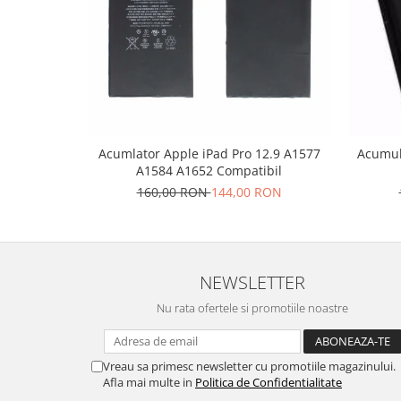
Placi de baza
Placa de baza Allview
Alcatel
Apple
Asus
HTC
Acumlator Apple iPad Pro 12.9 A1577
Acumul
Huawei
A1584 A1652 Compatibil
LG
160,00 RON
144,00 RON
Nokia
Oppo
Samsung
Sony
NEWSLETTER
Rama mijloc telefon
Nu rata ofertele si promotiile noastre
Allview
Allview
Vreau sa primesc newsletter cu promotiile magazinului.
Huawei
Afla mai multe in
Politica de Confidentialitate
LG