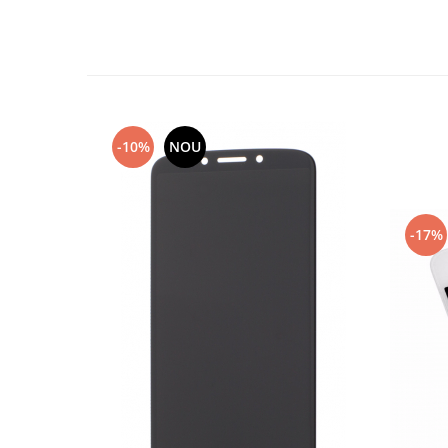
Nokia
Samsung
Sony
Display
Acer
-10%
NOU
Alcatel
Allview
Asus
Asus
-17%
Blackberry
Blackview
Display Oneplus
HTC
HTC
Huawei
Iphone
IPOD