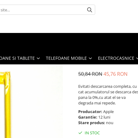
OANE SI TABLETE
TELEFOANE MOBILE
ELECTROCASNICE
50,84 RON
45,76 RON
Evitati descarcarea completa, cu
cat acumulatorul se descarca de
pana la 0%,cu atat el se va
degrada mai repede.
Producator:
Apple
Garantie:
12 luni
Stare produs:
nou
IN STOC