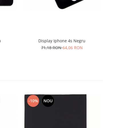
u
Display Iphone 4s Negru
Dis
71,18 RON
64,06 RON
8
-10%
NOU