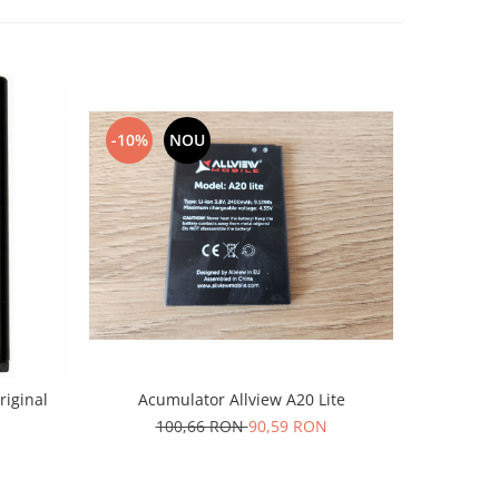
-10%
NOU
-10%
riginal
Acumulator Allview A20 Lite
Acumu
N
100,66 RON
90,59 RON
1