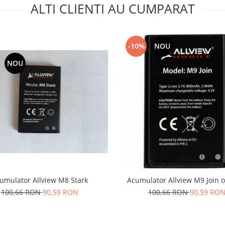
ALTI CLIENTI AU CUMPARAT
-10%
NOU
NOU
umulator Allview M8 Stark
Acumulator Allview M9 Join o
100,66 RON
90,59 RON
100,66 RON
90,59 RO