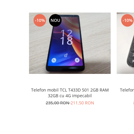
Nokia
Samsung
-10%
NOU
-10%
Sony
Display
Acer
Alcatel
Allview
Asus
Asus
Blackberry
Blackview
Telefon mobil TCL T433D 501 2GB RAM
Telefon
Display Oneplus
32GB cu 4G impecabil
HTC
235,00 RON
211,50 RON
HTC
Huawei
Iphone
IPOD