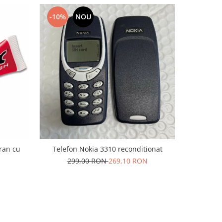
-10%
NOU
-10%
cran cu
Telefon Nokia 3310 reconditionat
Acumulat
299,00 RON
269,10 RON
6