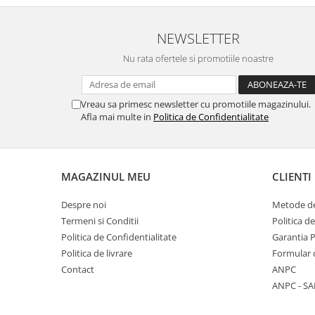
Placi de baza
NEWSLETTER
Placa de baza Allview
Alcatel
Nu rata ofertele si promotiile noastre
Apple
Asus
Vreau sa primesc newsletter cu promotiile magazinului.
HTC
Afla mai multe in
Politica de Confidentialitate
Huawei
LG
Nokia
MAGAZINUL MEU
CLIENTI
Oppo
Samsung
Despre noi
Metode de
Sony
Termeni si Conditii
Politica d
Rama mijloc telefon
Politica de Confidentialitate
Garantia 
Politica de livrare
Formular 
Allview
Contact
ANPC
Allview
ANPC - SA
Huawei
LG