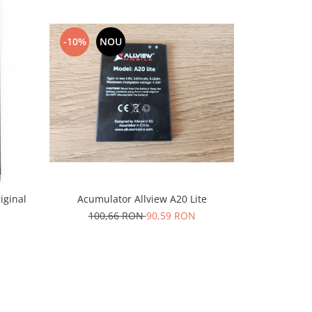
-10%
NOU
-10%
N
Acumulator Allview A20 Lite
iginal
Acumulat
100,66 RON
90,59 RON
50,