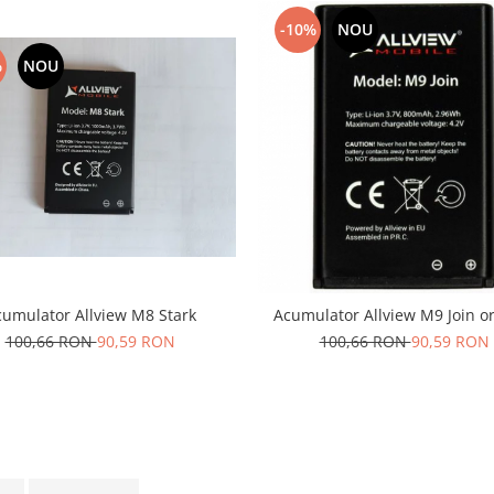
-10%
NOU
%
NOU
umulator Allview M8 Stark
Acumulator Allview M9 Join or
100,66 RON
90,59 RON
100,66 RON
90,59 RON