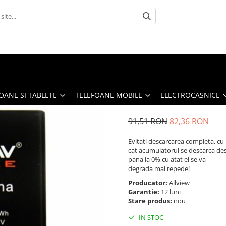
OANE SI TABLETE
TELEFOANE MOBILE
ELECTROCASNICE
91,51 RON
82,36 RON
Evitati descarcarea completa, cu
cat acumulatorul se descarca de
pana la 0%,cu atat el se va
degrada mai repede!
Producator:
Allview
Garantie:
12 luni
Stare produs:
nou
IN STOC