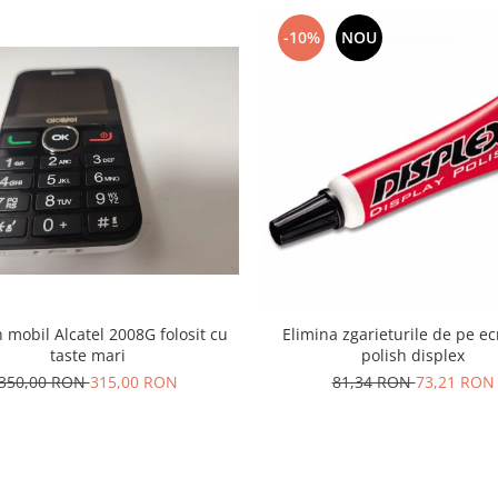
-10%
NOU
 mobil Alcatel 2008G folosit cu
Elimina zgarieturile de pe e
taste mari
polish displex
350,00 RON
315,00 RON
81,34 RON
73,21 RON