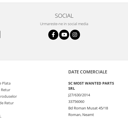
SOCIAL
Urmareste-ne in social media
DATE COMERCIALE
 Plata
SC MOST WANTED PARTS
SRL
e Retur
J27/630/2014
Produselor
33756060
de Retur
Bd Roman Musat 45/18
Roman, Neamt
L