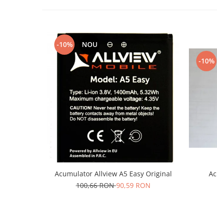
Lenovo
LG
Motorola
-10%
NOU
Nokia
Oppo
-10%
Samsung
Sony
Vodafone
Wiko
Xiaomi
ZTE
Mufa incarcare
Allview
Acumulator Allview A5 Easy Original
Ac
Asus
100,66 RON
90,59 RON
Lenovo
Nokia
Samsung