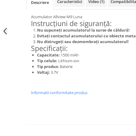
Samsung
Caracteristici
Video
(1)
Compatibilit
Descriere
Benzi flex
Sony
Banda tastatura
Acumulator Allview M9 Luna
Instrucțiuni de siguranță:
Cablu coaxial
Nu supuneți acumulatorul la surse de căldură!
Flex antena
Evitați contactul acumulatorului cu obiecte metal
Flex buton
Nu distrugeți sau dezmembrați acumulatorul!
Flex casca
Specificații:
Flex incarcare
Capacitate:
1500 mAh
Tip celule:
Lithium-ion
Flex LCD
Tip produs:
Baterie
Flex pornire
Voltaj:
3.7V
Flex volum
Sonerie
Informatii conformitate produs
Camera video telefon
Allview
Apple
HTC
iPhone
LG