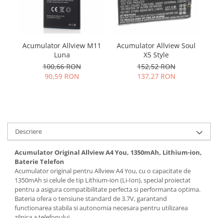
Samsung
Benzi flex
Sony
Banda tastatura
Cablu coaxial
Acumulator Allview M11
Acumulator Allview Soul
A
Flex antena
Luna
X5 Style
Flex buton
100,66 RON
152,52 RON
Flex casca
90,59 RON
137,27 RON
Flex incarcare
Flex LCD
Flex pornire
Flex volum
Descriere
Sonerie
Camera video telefon
Acumulator Original Allview A4 You, 1350mAh, Lithium-ion,
Baterie Telefon
Allview
Acumulator original pentru Allview A4 You, cu o capacitate de
Apple
1350mAh si celule de tip Lithium-ion (Li-Ion), special proiectat
pentru a asigura compatibilitate perfecta si performanta optima.
HTC
Bateria ofera o tensiune standard de 3.7V, garantand
iPhone
functionarea stabila si autonomia necesara pentru utilizarea
LG
zilnica a telefonului.