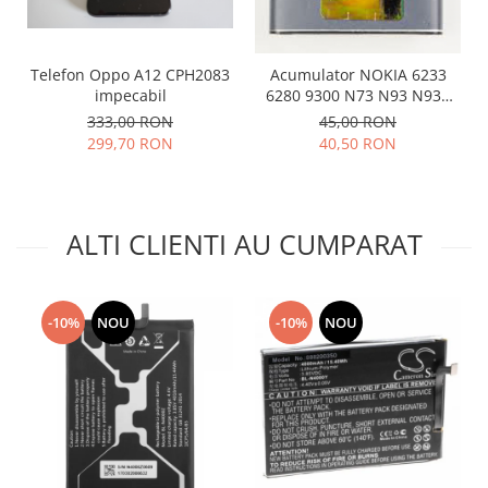
Placi de baza
Placa de baza Allview
Telefon Oppo A12 CPH2083
Acumulator NOKIA 6233
Alcatel
impecabil
6280 9300 N73 N93 N93S
Apple
BP-6M folosit
333,00 RON
45,00 RON
Asus
299,70 RON
40,50 RON
HTC
Huawei
LG
ALTI CLIENTI AU CUMPARAT
Nokia
Oppo
Samsung
-10%
NOU
-10%
NOU
Sony
Rama mijloc telefon
Allview
Allview
Huawei
LG