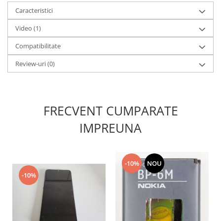
Lenovo
Caracteristici
LG
Video
(1)
Motorola
Compatibilitate
Nokia
Oppo
Review-uri
(0)
Samsung
Sony
Vodafone
FRECVENT CUMPARATE
Wiko
IMPREUNA
Xiaomi
ZTE
Mufa incarcare
-10%
NOU
Allview
-10%
Asus
Lenovo
Nokia
Samsung