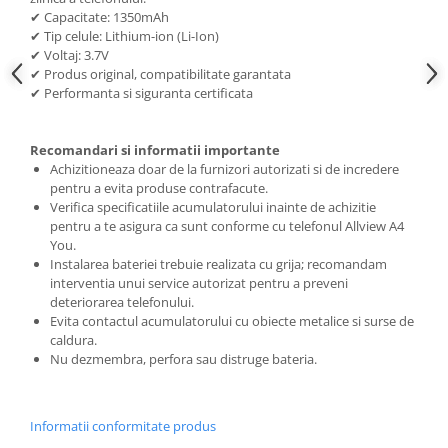
✔ Capacitate: 1350mAh
Nokia
✔ Tip celule: Lithium-ion (Li-Ion)
Samsung
✔ Voltaj: 3.7V
Sony
✔ Produs original, compatibilitate garantata
✔ Performanta si siguranta certificata
Display
Acer
Recomandari si informatii importante
Alcatel
Achizitioneaza doar de la furnizori autorizati si de incredere
Allview
pentru a evita produse contrafacute.
Asus
Verifica specificatiile acumulatorului inainte de achizitie
pentru a te asigura ca sunt conforme cu telefonul Allview A4
Asus
You.
Blackberry
Instalarea bateriei trebuie realizata cu grija; recomandam
interventia unui service autorizat pentru a preveni
Blackview
deteriorarea telefonului.
Display Oneplus
Evita contactul acumulatorului cu obiecte metalice si surse de
HTC
caldura.
Nu dezmembra, perfora sau distruge bateria.
HTC
Huawei
Iphone
Informatii conformitate produs
IPOD