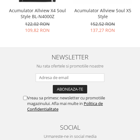
Nokia
Acumulator Allview X4 Soul
Acumulator Allview Soul X5
Samsung
Style BL-N4000Z
Style
Vodafone
122,02 RON
152,52 RON
109,82 RON
137,27 RON
Xiaomi
Touchscreen
Acer
NEWSLETTER
ALCATEL
Allview
Nu rata ofertele si promotiile noastre
Blackberry
E-BODA
Google
HTC
Vreau sa primesc newsletter cu promotiile
magazinului. Afla mai multe in
Politica de
Iphone
Confidentialitate
LG
MEIZU
SOCIAL
Motorola
Urmareste-ne in social media
Nokia