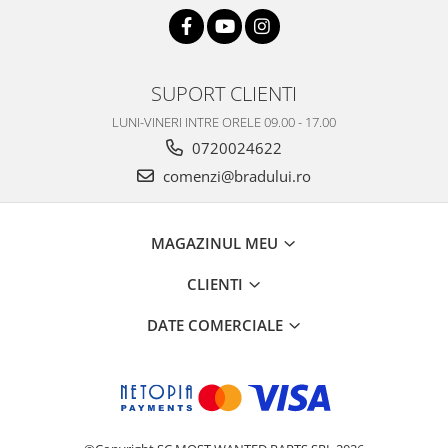
Philips
Sony
Touchscreen Huawei
SUPORT CLIENTI
Touchscreen Lenovo
LUNI-VINERI INTRE ORELE 09.00 - 17.00
Touchscreen Samsung
0720024622
UTOK
comenzi@bradului.ro
Vodafone
Vonino
Wiko
MAGAZINUL MEU
ZTE
CLIENTI
DATE COMERCIALE