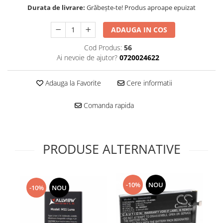
Folie scticla
Durata de livrare:
Grăbește-te! Produs aproape epuizat
Kodak
Geam camera
Logitec
Huse
ADAUGA IN COS
Makita
Laveta
Cod Produs:
56
Maxcom
Mufa Jack
Ai nevoie de ajutor?
0720024622
Meizu
Pen
Nokia
Periute de dinti electrice
Adauga la Favorite
Cere informatii
OralB
Prelungitor USB
Philips
Rama ras
Comanda rapida
RC LiPo
Suport MicroUSB
Summer
Suport Sim
Toshiba
Suruburi
PRODUSE ALTERNATIVE
Ulefone
Taste
UMI
Carcasa telefon
Vodafone
Allview
-10%
NOU
-10%
NOU
Wella
Carcasa LG
Wiko Lenny
Carcasa Nokia
ZTE