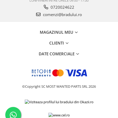
LUNI-VINERI INTRE ORELE 09.00 - 17.00
Nokia
0720024622
Samsung
comenzi@bradului.ro
Vodafone
Xiaomi
MAGAZINUL MEU
Touchscreen
Acer
CLIENTI
ALCATEL
DATE COMERCIALE
Allview
Blackberry
E-BODA
Google
HTC
©Copyright SC MOST WANTED PARTS SRL 2026
Iphone
LG
MEIZU
Motorola
Nokia