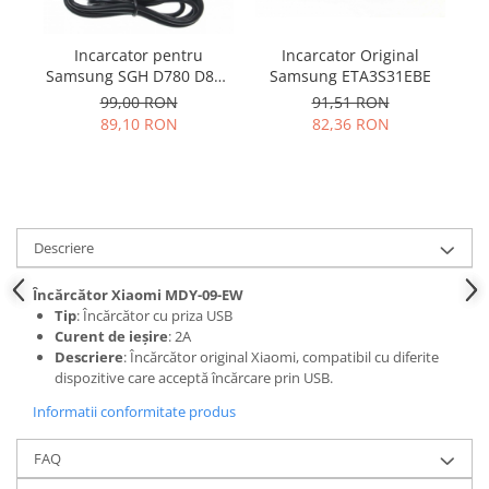
Samsung
Benzi flex
Sony
Banda tastatura
Incarcator Original
Incarcator pentru
I
Samsung ETA3S31EBE
Samsung SGH D780 D880
Cablu coaxial
G600
C3
91,51 RON
99,00 RON
Flex antena
82,36 RON
89,10 RON
Flex buton
Flex casca
Flex incarcare
Flex LCD
Descriere
Flex pornire
Flex volum
Încărcător Xiaomi MDY-09-EW
Sonerie
Tip
: Încărcător cu priza USB
Camera video telefon
Curent de ieșire
: 2A
Descriere
: Încărcător original Xiaomi, compatibil cu diferite
Allview
dispozitive care acceptă încărcare prin USB.
Apple
Informatii conformitate produs
HTC
iPhone
FAQ
LG