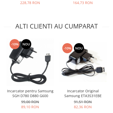
228,78 RON
164,73 RON
Lenovo
LG
Motorola
ALTI CLIENTI AU CUMPARAT
Nokia
Oppo
Samsung
-10%
NOU
Sony
-10%
NOU
Vodafone
Wiko
Xiaomi
ZTE
Mufa incarcare
Allview
Incarcator Original
Incarcator pentru Samsung
Asus
Samsung ETA3S31EBE
SGH D780 D880 G600
Lenovo
91,51 RON
99,00 RON
Nokia
82,36 RON
89,10 RON
Samsung