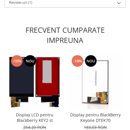
Review-uri
(1)
Nokia
Samsung
Sony
FRECVENT CUMPARATE
Display
Acer
IMPREUNA
Alcatel
Allview
Asus
-10%
NOU
-10%
NOU
Asus
Blackberry
Blackview
Display Oneplus
HTC
HTC
Huawei
Display LCD pentru
Display pentru BlackBerry
Blackberry KEY2 st
Keyone DTEK70
Iphone
254,20 RON
183,03 RON
IPOD