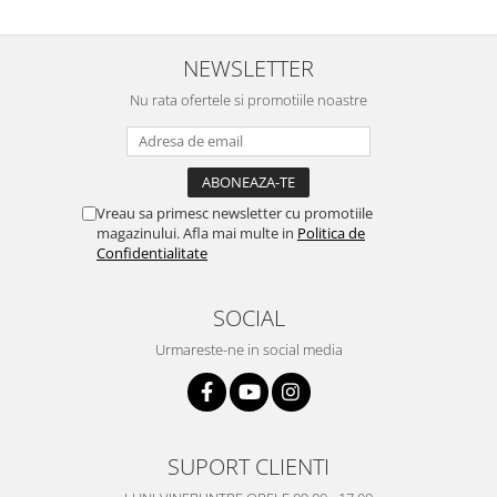
Placi de baza
Placa de baza Allview
NEWSLETTER
Alcatel
Nu rata ofertele si promotiile noastre
Apple
Asus
HTC
Huawei
Vreau sa primesc newsletter cu promotiile
LG
magazinului. Afla mai multe in
Politica de
Confidentialitate
Nokia
Oppo
SOCIAL
Samsung
Sony
Urmareste-ne in social media
Rama mijloc telefon
Allview
Allview
SUPORT CLIENTI
Huawei
LG