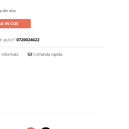
a din stoc
A IN COS
e ajutor?
0720024622
informatii
Comanda rapida