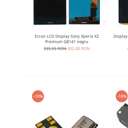
Nokia
Samsung
Sony
Display
Ecran LCD Display Sony Xperia XZ
Display
Acer
Premium G8141 negru
Alcatel
335,55 RON
302,00 RON
Allview
Asus
Asus
Blackberry
Blackview
Display Oneplus
-10%
-10%
HTC
HTC
Huawei
Iphone
IPOD