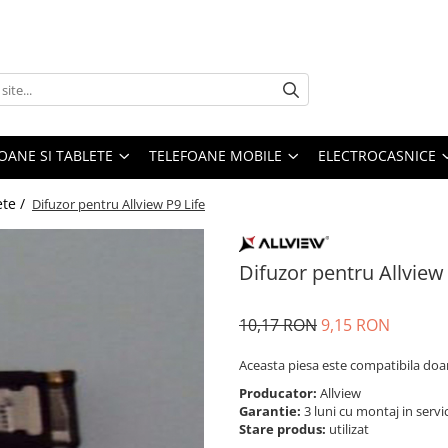
OANE SI TABLETE
TELEFOANE MOBILE
ELECTROCASNICE
ete /
Difuzor pentru Allview P9 Life
Difuzor pentru Allview 
10,17 RON
9,15 RON
Aceasta piesa este compatibila doar 
Producator:
Allview
Garantie:
3 luni cu montaj in servi
Stare produs:
utilizat