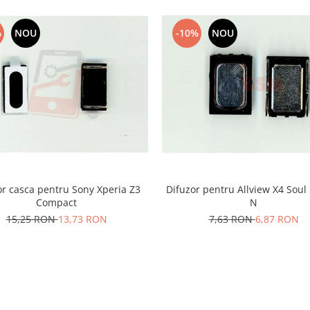
%
NOU
-10%
NOU
or casca pentru Sony Xperia Z3
Difuzor pentru Allview X4 Soul I
Compact
N
15,25 RON
13,73 RON
7,63 RON
6,87 RON