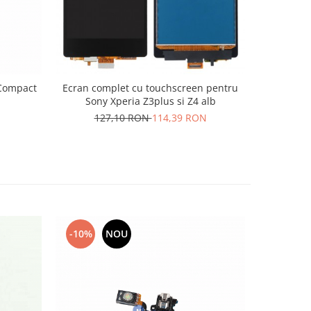
 Compact
Ecran complet cu touchscreen pentru
Display C
Sony Xperia Z3plus si Z4 alb
127,10 RON
114,39 RON
20
-10%
NOU