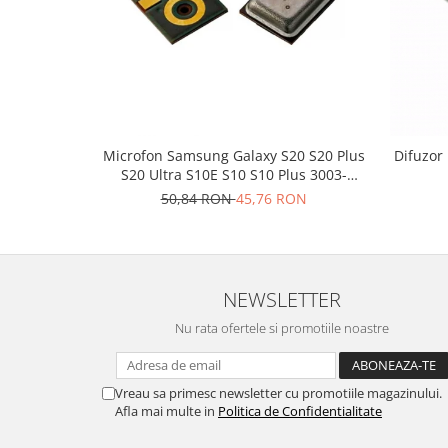
Lenovo
LG
Motorola
Nokia
Oppo
Samsung
Microfon Samsung Galaxy S20 S20 Plus
Difuzor
S20 Ultra S10E S10 S10 Plus 3003-
Sony
001243
50,84 RON
45,76 RON
Vodafone
Wiko
Xiaomi
ZTE
NEWSLETTER
Mufa incarcare
Nu rata ofertele si promotiile noastre
Allview
Asus
Lenovo
Vreau sa primesc newsletter cu promotiile magazinului.
Afla mai multe in
Politica de Confidentialitate
Nokia
Samsung