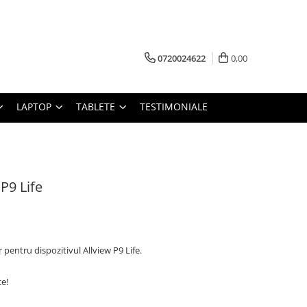
0720024622
0,00
LAPTOP
TABLETE
TESTIMONIALE
P9 Life
pentru dispozitivul Allview P9 Life.
ce!