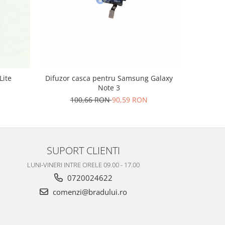
-33%
Lite
Difuzor casca pentru Samsung Galaxy
So
Note 3
3
100,66 RON
90,59 RON
SUPORT CLIENTI
LUNI-VINERI INTRE ORELE 09.00 - 17.00
0720024622
comenzi@bradului.ro