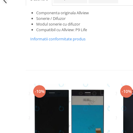
Samsung
Benzi flex
Sony
Componenta originala Allview
Banda tastatura
Sonerie / Difuzor
Cablu coaxial
Modul sonerie cu difuzor
Flex antena
Compatibil cu Allview: P9 Life
Flex buton
Informatii conformitate produs
Flex casca
Flex incarcare
Flex LCD
Flex pornire
Flex volum
Sonerie
-10%
-10%
Camera video telefon
Allview
Apple
HTC
iPhone
LG