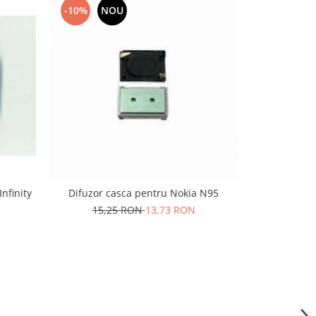
-10%
NOU
-10%
N
nfinity
Difuzor casca pentru Nokia N95
Difuzor 
15,25 RON
13,73 RON
7,