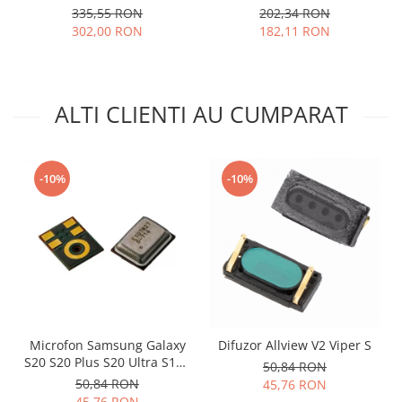
negru
335,55 RON
202,34 RON
Lenovo
302,00 RON
182,11 RON
LG
Motorola
Nokia
ALTI CLIENTI AU CUMPARAT
Oppo
Samsung
Sony
-10%
-10%
Vodafone
Wiko
Xiaomi
ZTE
Mufa incarcare
Allview
Asus
Microfon Samsung Galaxy
Difuzor Allview V2 Viper S
Lenovo
S20 S20 Plus S20 Ultra S10E
50,84 RON
Nokia
S10 S10 Plus 3003-001243
50,84 RON
45,76 RON
Samsung
45,76 RON