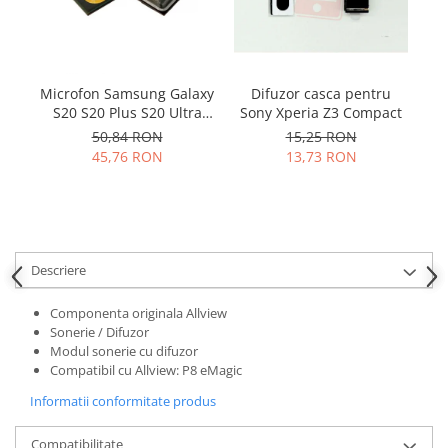
Samsung
Benzi flex
Sony
Banda tastatura
Cablu coaxial
Difuzor casca pentru
Microfon Samsung Galaxy
D
Flex antena
Sony Xperia Z3 Compact
S20 S20 Plus S20 Ultra
Flex buton
S10E S10 S10 Plus 3003-
15,25 RON
50,84 RON
001243
Flex casca
13,73 RON
45,76 RON
Flex incarcare
Flex LCD
Flex pornire
Flex volum
Descriere
Sonerie
Camera video telefon
Componenta originala Allview
Sonerie / Difuzor
Allview
Modul sonerie cu difuzor
Apple
Compatibil cu Allview: P8 eMagic
HTC
Informatii conformitate produs
iPhone
LG
Compatibilitate