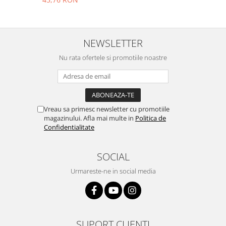
Placi de baza
Placa de baza Allview
Alcatel
NEWSLETTER
Apple
Nu rata ofertele si promotiile noastre
Asus
HTC
Huawei
LG
Vreau sa primesc newsletter cu promotiile
Nokia
magazinului. Afla mai multe in
Politica de
Confidentialitate
Oppo
Samsung
SOCIAL
Sony
Rama mijloc telefon
Urmareste-ne in social media
Allview
Allview
Huawei
SUPORT CLIENTI
LG