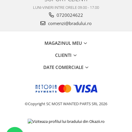
Nokia
LUNI-VINERI INTRE ORELE 09.00 - 17.00
Samsung
0720024622
Vodafone
comenzi@bradului.ro
Xiaomi
Touchscreen
MAGAZINUL MEU
Acer
ALCATEL
CLIENTI
Allview
DATE COMERCIALE
Blackberry
E-BODA
Google
HTC
Iphone
©Copyright SC MOST WANTED PARTS SRL 2026
LG
MEIZU
Motorola
Nokia