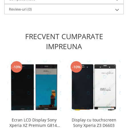
Nokia
Review-uri
(0)
Samsung
Sony
Display
FRECVENT CUMPARATE
Acer
IMPREUNA
Alcatel
Allview
Asus
Asus
-10%
-10%
Blackberry
Blackview
Display Oneplus
HTC
HTC
Huawei
Iphone
Ecran LCD Display Sony
Display cu touchscreen
Xperia XZ Premium G8141
Sony Xperia Z3 D6603
IPOD