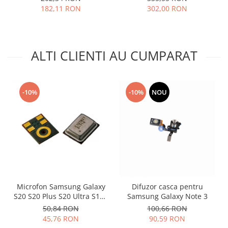
182,11 RON
302,00 RON
Lenovo
LG
Motorola
Nokia
ALTI CLIENTI AU CUMPARAT
Oppo
Samsung
Sony
-10%
-10%
NOU
Vodafone
Wiko
Xiaomi
ZTE
Mufa incarcare
Allview
Asus
Microfon Samsung Galaxy
Difuzor casca pentru
S20 S20 Plus S20 Ultra S10E
Samsung Galaxy Note 3
Lenovo
S10 S10 Plus 3003-001243
50,84 RON
100,66 RON
Nokia
45,76 RON
90,59 RON
Samsung