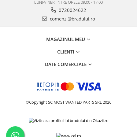
LUNI-VINERI INTRE ORELE 09.00 - 17.00
Nokia
0720024622
Samsung
comenzi@bradului.ro
Vodafone
Xiaomi
Touchscreen
MAGAZINUL MEU
Acer
CLIENTI
ALCATEL
Allview
DATE COMERCIALE
Blackberry
E-BODA
Google
HTC
©Copyright SC MOST WANTED PARTS SRL 2026
Iphone
LG
MEIZU
Motorola
Nokia