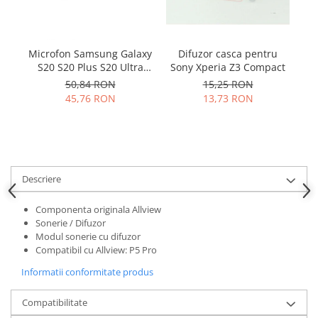
Samsung
Benzi flex
Sony
Banda tastatura
Cablu coaxial
Difuzor casca pentru
Microfon Samsung Galaxy
So
Sony Xperia Z3 Compact
S20 S20 Plus S20 Ultra
Flex antena
S10E S10 S10 Plus 3003-
15,25 RON
50,84 RON
Flex buton
001243
13,73 RON
45,76 RON
Flex casca
Flex incarcare
Flex LCD
Flex pornire
Descriere
Flex volum
Sonerie
Componenta originala Allview
Camera video telefon
Sonerie / Difuzor
Modul sonerie cu difuzor
Allview
Compatibil cu Allview: P5 Pro
Apple
Informatii conformitate produs
HTC
iPhone
Compatibilitate
LG