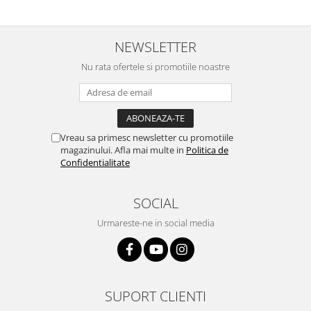
Placi de baza
Placa de baza Allview
NEWSLETTER
Alcatel
Nu rata ofertele si promotiile noastre
Apple
Asus
HTC
Huawei
Vreau sa primesc newsletter cu promotiile
LG
magazinului. Afla mai multe in
Politica de
Nokia
Confidentialitate
Oppo
Samsung
SOCIAL
Sony
Urmareste-ne in social media
Rama mijloc telefon
Allview
Allview
Huawei
SUPORT CLIENTI
LG