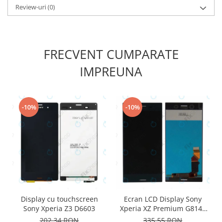
Review-uri
(0)
Nokia
Samsung
Sony
Display
FRECVENT CUMPARATE
Acer
IMPREUNA
Alcatel
Allview
Asus
-10%
-10%
Asus
Blackberry
Blackview
Display Oneplus
HTC
HTC
Huawei
Display cu touchscreen
Ecran LCD Display Sony
Iphone
Sony Xperia Z3 D6603
Xperia XZ Premium G8141
negru
IPOD
202,34 RON
335,55 RON