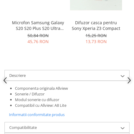
Samsung
Benzi flex
Sony
Banda tastatura
Cablu coaxial
Difuzor casca pentru
Microfon Samsung Galaxy
Sony Xperia Z3 Compact
S20 S20 Plus S20 Ultra
Flex antena
S10E S10 S10 Plus 3003-
15,25 RON
50,84 RON
Flex buton
001243
13,73 RON
45,76 RON
Flex casca
Flex incarcare
Flex LCD
Flex pornire
Descriere
Flex volum
Sonerie
Componenta originala Allview
Camera video telefon
Sonerie / Difuzor
Modul sonerie cu difuzor
Allview
Compatibil cu Allview: A8 Lite
Apple
Informatii conformitate produs
HTC
iPhone
Compatibilitate
LG