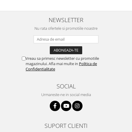
Placi de baza
Placa de baza Allview
NEWSLETTER
Alcatel
Nu rata ofertele si promotiile noastre
Apple
Asus
HTC
Huawei
Vreau sa primesc newsletter cu promotiile
LG
magazinului. Afla mai multe in
Politica de
Nokia
Confidentialitate
Oppo
Samsung
SOCIAL
Sony
Urmareste-ne in social media
Rama mijloc telefon
Allview
Allview
Huawei
SUPORT CLIENTI
LG