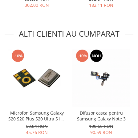
302,00 RON
182,11 RON
Lenovo
LG
Motorola
Nokia
ALTI CLIENTI AU CUMPARAT
Oppo
Samsung
Sony
-10%
-10%
NOU
Vodafone
Wiko
Xiaomi
ZTE
Mufa incarcare
Allview
Asus
Microfon Samsung Galaxy
Difuzor casca pentru
S20 S20 Plus S20 Ultra S10E
Samsung Galaxy Note 3
Lenovo
S10 S10 Plus 3003-001243
50,84 RON
100,66 RON
Nokia
45,76 RON
90,59 RON
Samsung