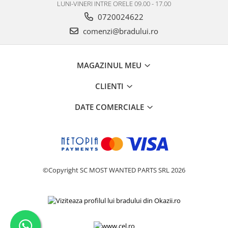
LUNI-VINERI INTRE ORELE 09.00 - 17.00
Nokia
0720024622
Samsung
comenzi@bradului.ro
Vodafone
Xiaomi
Touchscreen
MAGAZINUL MEU
Acer
CLIENTI
ALCATEL
Allview
DATE COMERCIALE
Blackberry
E-BODA
Google
HTC
©Copyright SC MOST WANTED PARTS SRL 2026
Iphone
LG
MEIZU
Motorola
Nokia