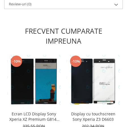
Review-uri
(0)
Nokia
Samsung
Sony
Display
FRECVENT CUMPARATE
Acer
IMPREUNA
Alcatel
Allview
Asus
-10%
-10%
Asus
Blackberry
Blackview
Display Oneplus
HTC
HTC
Huawei
Ecran LCD Display Sony
Display cu touchscreen
Iphone
Xperia XZ Premium G8141
Sony Xperia Z3 D6603
negru
IPOD
335,55 RON
202,34 RON