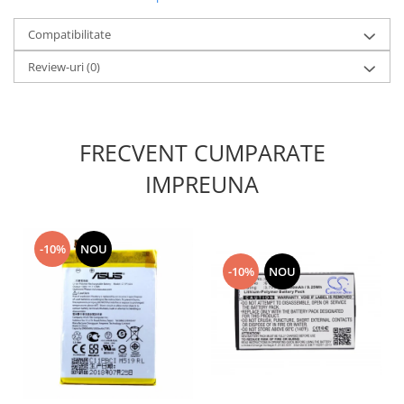
Nokia
Compatibilitate
Samsung
Sony
Review-uri
(0)
Display
Acer
Alcatel
FRECVENT CUMPARATE
Allview
IMPREUNA
Asus
Asus
Blackberry
-10%
NOU
Blackview
-10%
NOU
Display Oneplus
HTC
HTC
Huawei
Iphone
IPOD