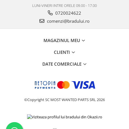
LUNI-VINERI INTRE ORELE 09.00 - 17.00
Nokia
0720024622
Samsung
comenzi@bradului.ro
Vodafone
Xiaomi
Touchscreen
MAGAZINUL MEU
Acer
CLIENTI
ALCATEL
Allview
DATE COMERCIALE
Blackberry
E-BODA
Google
HTC
Iphone
©Copyright SC MOST WANTED PARTS SRL 2026
LG
MEIZU
Motorola
Nokia