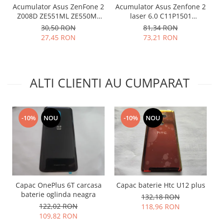
Acumulator Asus ZenFone 2
Acumulator Asus Zenfone 2
Lenovo
Z008D ZE551ML ZE550ML
laser 6.0 C11P1501
LG
Z00AD C11P1424 folosit
Compatibil
30,50 RON
81,34 RON
Motorola
27,45 RON
73,21 RON
Nokia
Oppo
Samsung
ALTI CLIENTI AU CUMPARAT
Sony
Vodafone
Wiko
-10%
NOU
-10%
NOU
Xiaomi
ZTE
Mufa incarcare
Allview
Asus
Capac OnePlus 6T carcasa
Capac baterie Htc U12 plus
Lenovo
baterie oglinda neagra
132,18 RON
Nokia
122,02 RON
118,96 RON
Samsung
109,82 RON