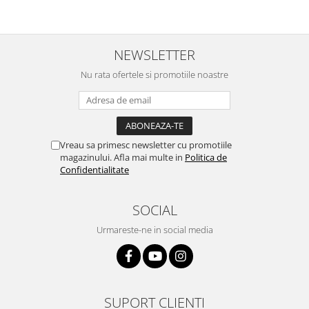
Placi de baza
Placa de baza Allview
NEWSLETTER
Alcatel
Apple
Nu rata ofertele si promotiile noastre
Asus
HTC
Huawei
LG
Vreau sa primesc newsletter cu promotiile
magazinului. Afla mai multe in
Politica de
Nokia
Confidentialitate
Oppo
Samsung
SOCIAL
Sony
Urmareste-ne in social media
Rama mijloc telefon
Allview
Allview
Huawei
SUPORT CLIENTI
LG