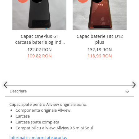
Samsung
Benzi flex
Sony
Banda tastatura
Cablu coaxial
Flex antena
Capac OnePlus 6T
Capac baterie Htc U12
Flex buton
carcasa baterie oglinda
plus
Flex casca
neagra
122,02 RON
132,18 RON
Flex incarcare
109,82 RON
118,96 RON
Flex LCD
Flex pornire
Flex volum
Sonerie
Descriere
Camera video telefon
Capac spate pentru Allview originala,auriu.
Allview
Componenta originala Allview
Apple
Carcasa
HTC
Carcasa spate completa
Compatibil cu Allview: Allview X5 mini Soul
iPhone
LG
Informatii conformitate produs