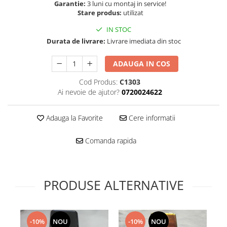
Folie scticla
Garantie:
3 luni cu montaj in service!
Kodak
Stare produs:
utilizat
Geam camera
Logitec
Huse
IN STOC
Makita
Laveta
Durata de livrare:
Livrare imediata din stoc
Maxcom
Mufa Jack
ADAUGA IN COS
Meizu
Pen
Nokia
Periute de dinti electrice
Cod Produs:
C1303
OralB
Ai nevoie de ajutor?
0720024622
Prelungitor USB
Philips
Rama ras
RC LiPo
Adauga la Favorite
Cere informatii
Suport MicroUSB
Summer
Suport Sim
Comanda rapida
Toshiba
Suruburi
Ulefone
Taste
UMI
Carcasa telefon
PRODUSE ALTERNATIVE
Vodafone
Allview
Wella
Carcasa LG
Wiko Lenny
Carcasa Nokia
-10%
NOU
-10%
NOU
ZTE