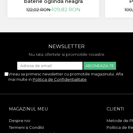
baterie oglinda neagra
P
Allview
109,82 RON
122,02 RON
100
Blackberry
E-BODA
Google
HTC
Iphone
NEWSLETTER
LG
MEIZU
Nu rata ofertele si promotiile noastre
Motorola
Nokia
Vreau sa primesc newsletter cu promotiile magazinului. Afla
Philips
mai multe in
Politica de Confidentialitate
Sony
Touchscreen Huawei
Touchscreen Lenovo
Touchscreen Samsung
MAGAZINUL MEU
CLIENTI
UTOK
Vodafone
Despre noi
Metode de Pl
Vonino
Termeni si Conditii
Politica de Re
Wiko