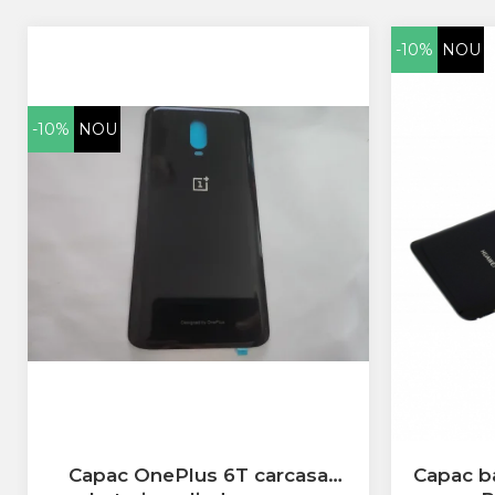
Huawei
LG
-10%
NOU
Nokia
Oppo
Samsung
-10%
NOU
Sony
Rama Mijloc Telefon
Allview
Allview
Huawei
LG
Nokia
Samsung
Vodafone
Xiaomi
Touchscreen
Acer
Capac OnePlus 6T carcasa
Capac b
ALCATEL