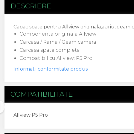
Flex antena
DESCRIERE
Flex buton
Flex casca
Flex incarcare
Capac spate pentru Allview originala,auriu, geam 
Flex LCD
Componenta originala Allview
Flex pornire
Carcasa / Rama / Geam camera
Flex volum
Carcasa spate completa
Sonerie
Compatibil cu Allview: P5 Pro
Camera Video Telefon
Informatii conformitate produs
Allview
Apple
HTC
iPhone
COMPATIBILITATE
LG
Nokia
Samsung
Allview P5 Pro
Sony
Display