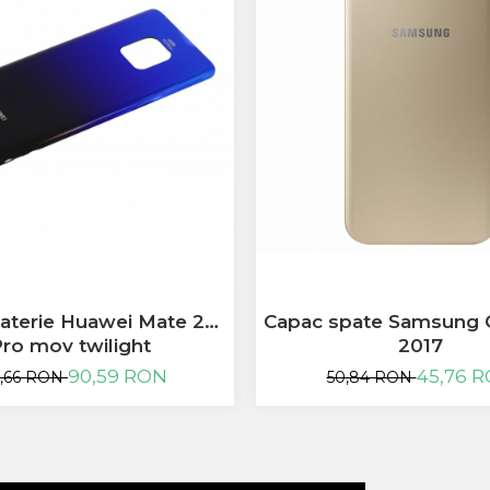
aterie Huawei Mate 20
Capac spate Samsung 
ro mov twilight
2017
90,59 RON
45,76 
0,66 RON
50,84 RON