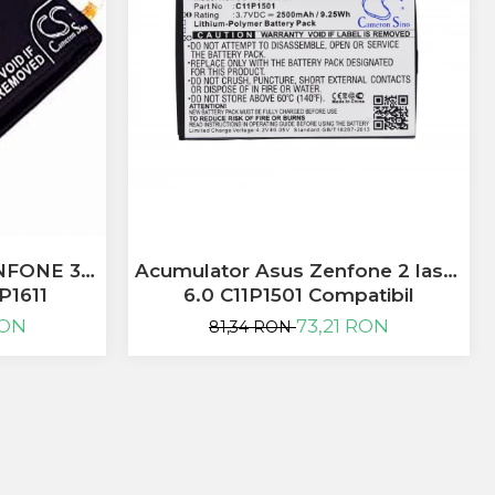
NFONE 3
Acumulator Asus Zenfone 2 laser
P1611
6.0 C11P1501 Compatibil
RON
73,21 RON
81,34 RON