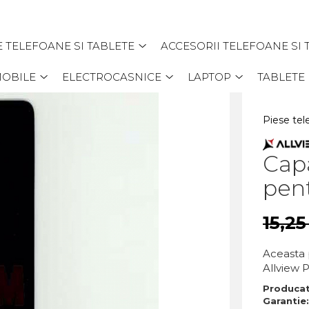
E TELEFOANE SI TABLETE
ACCESORII TELEFOANE SI 
MOBILE
ELECTROCASNICE
LAPTOP
TABLETE
Piese tel
Capa
pent
15,2
Aceasta 
Allview P
Produca
Garantie