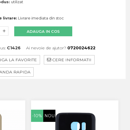
odus:
utilizat
 livrare:
Livrare imediata din stoc
ADAUGA IN COS
us:
C1426
Ai nevoie de ajutor?
0720024622
GA LA FAVORITE
CERE INFORMATII
NDA RAPIDA
-10%
NOU