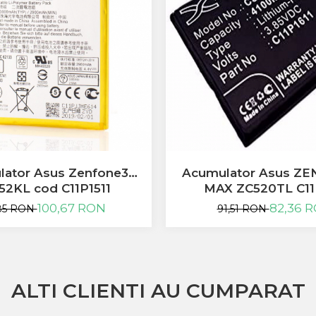
ator Asus Zenfone3
Acumulator Asus ZE
52KL cod C11P1511
MAX ZC520TL C11
Compatibil
100,67 RON
82,36 
,85 RON
91,51 RON
ALTI CLIENTI AU CUMPARAT