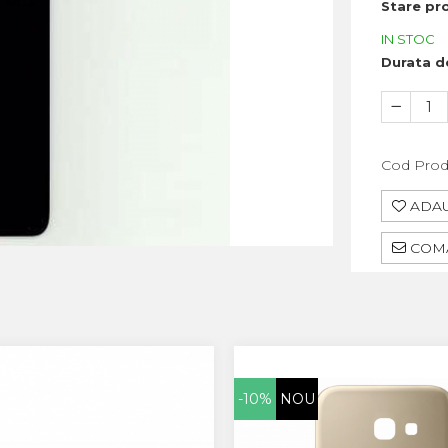
Stare pr
IN STOC
Durata de
Cod Prod
ADAU
COMA
-10%
NOU