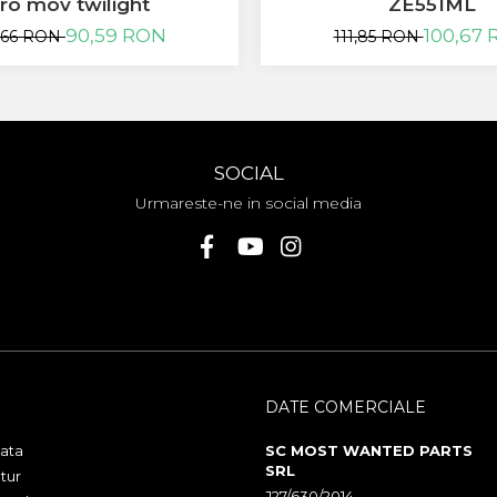
ZE551ML
ro mov twilight
100,67
90,59 RON
111,85 RON
,66 RON
SOCIAL
Urmareste-ne in social media
DATE COMERCIALE
ata
SC MOST WANTED PARTS
SRL
tur
J27/630/2014