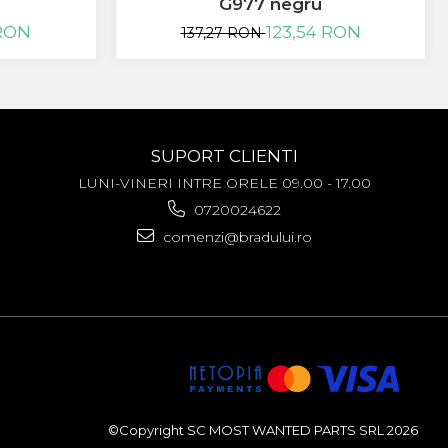
G977 negru
 RON
123,54 RON
137,27 RON
SUPORT CLIENTI
LUNI-VINERI INTRE ORELE 09.00 - 17.00
0720024622
comenzi@bradului.ro
©Copyright SC MOST WANTED PARTS SRL 2026