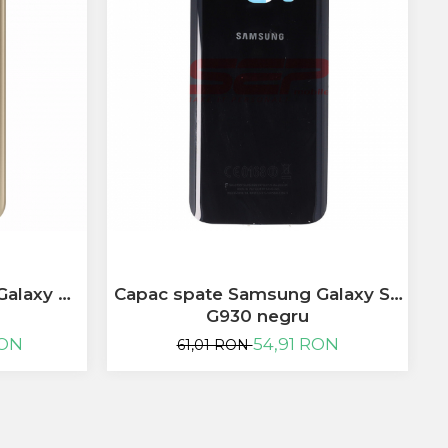
-
Galaxy A5
Capac spate Samsung Galaxy S7
C
G930 negru
RON
54,91 RON
61,01 RON