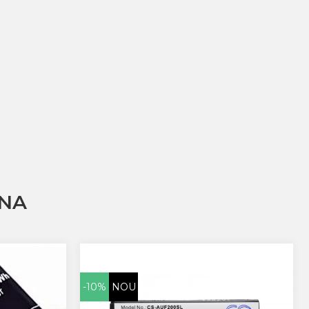
NA
-10%
NOU