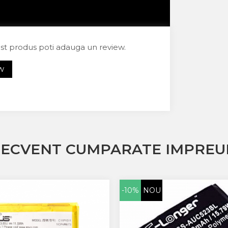
est produs poti adauga un review.
EW
RECVENT CUMPARATE IMPREU
-10%
NOU