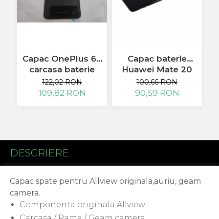
Flex antena
Flex buton
Flex casca
Flex incarcare
Flex LCD
Capac OnePlus 6T
C
Capac baterie
Flex pornire
carcasa baterie
Huawei Mate 20
Flex volum
oglinda neagra
Pro mov twilight
122,02 RON
100,66 RON
Sonerie
109,82 RON
90,59 RON
Camera Video Telefon
Allview
Apple
HTC
iPhone
DESCRIERE
LG
Nokia
Capac spate pentru Allview originala,auriu, geam
Samsung
camera.
Sony
Componenta originala Allview
Display
Carcasa / Rama / Geam camera