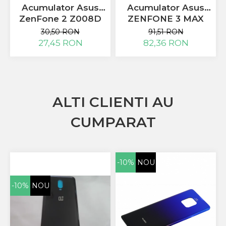
Huawei
Acumulator Asus
Acumulator Asus
LG
ZenFone 2 Z008D
ZENFONE 3 MAX
Nokia
ZE551ML ZE550ML
ZC520TL C11P1611
30,50 RON
91,51 RON
Oppo
Z00AD C11P1424
Compatibil
27,45 RON
82,36 RON
folosit
Samsung
Sony
Rama Mijloc Telefon
Allview
ALTI CLIENTI AU
Allview
Huawei
CUMPARAT
LG
Nokia
Samsung
-10%
NOU
Vodafone
Xiaomi
-10%
NOU
Touchscreen
Acer
ALCATEL