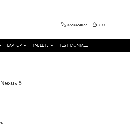
0720024622
0,00
LAPTOP
TABLETE
TESTIMONIALE
 Nexus 5
.
ce!