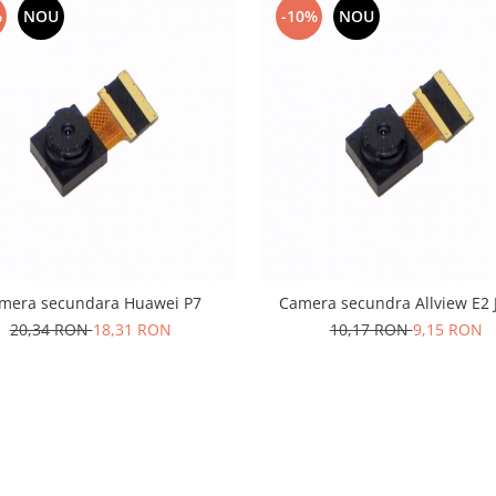
%
NOU
-10%
NOU
mera secundara Huawei P7
Camera secundra Allview E2
20,34 RON
18,31 RON
10,17 RON
9,15 RON