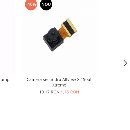
-10%
NOU
-10%
N
 Jump
Camera secundra Allview X2 Soul
Camera se
Xtreme
10,
10,17 RON
9,15 RON