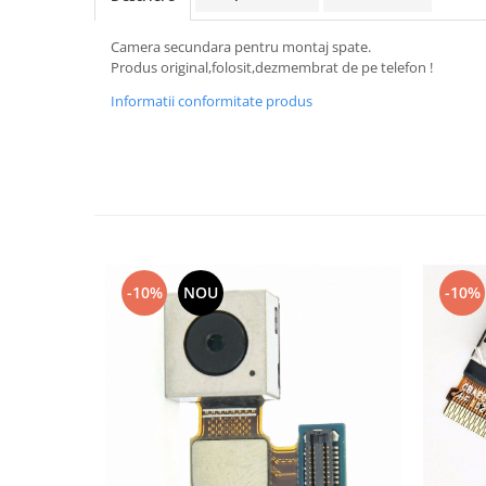
Samsung
Benzi flex
Sony
Camera secundara pentru montaj spate.
Banda tastatura
Produs original,folosit,dezmembrat de pe telefon !
Cablu coaxial
Informatii conformitate produs
Flex antena
Flex buton
Flex casca
Flex incarcare
Flex LCD
Flex pornire
Flex volum
-10%
NOU
-10%
Sonerie
Camera video telefon
Allview
Apple
HTC
iPhone
LG