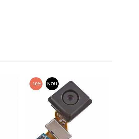
-10%
NOU
-10%