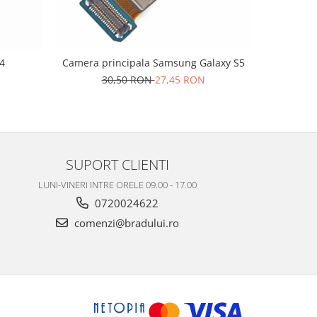
4
Camera principala Samsung Galaxy S5
Camera pr
30,50 RON
27,45 RON
5
SUPORT CLIENTI
LUNI-VINERI INTRE ORELE 09.00 - 17.00
0720024622
comenzi@bradului.ro