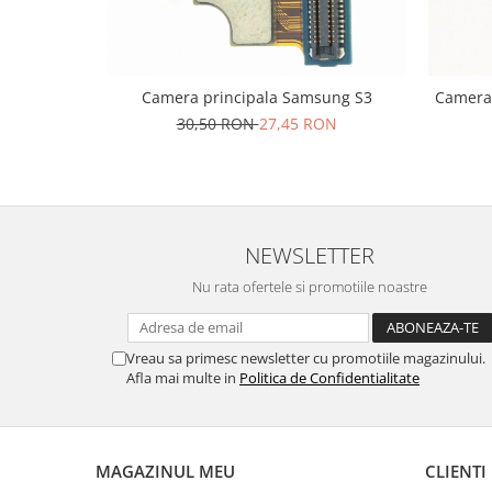
Nokia
Samsung
Sony
Camera principala Samsung S3
Camera 
Display
30,50 RON
27,45 RON
Acer
Alcatel
Allview
Asus
NEWSLETTER
Asus
Blackberry
Nu rata ofertele si promotiile noastre
Blackview
Display Oneplus
Vreau sa primesc newsletter cu promotiile magazinului.
HTC
Afla mai multe in
Politica de Confidentialitate
HTC
Huawei
Iphone
MAGAZINUL MEU
CLIENTI
IPOD