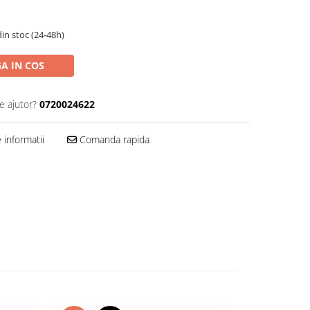
in stoc (24-48h)
A IN COS
e ajutor?
0720024622
informatii
Comanda rapida