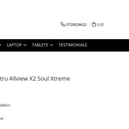
0720024622
0,00
LAPTOP
TABLETE
TESTIMONIALE
tru Allview X2 Soul Xtreme
elefon.
ce!