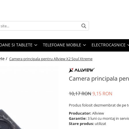
OANE SI TABLETE
TELEFOANE MOBILE
ELECTROCASNICE
ete /
Camera principala pentru Allview X2 Soul Xtreme
Camera principala pen
10,17 RON
9,15 RON
Produs folosit dezmembrat de pe t
Producator:
Allview
Garantie:
3 luni cu montaj in servi
Stare produs:
utilizat