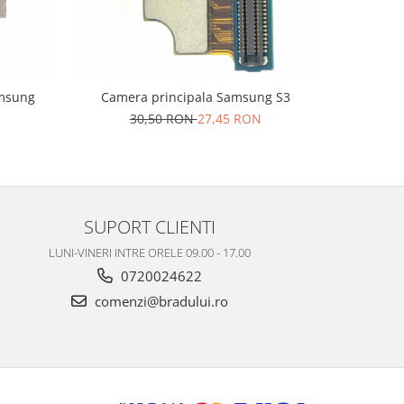
amsung
Camera principala Samsung S3
Camera se
30,50 RON
27,45 RON
3
SUPORT CLIENTI
LUNI-VINERI INTRE ORELE 09.00 - 17.00
0720024622
comenzi@bradului.ro