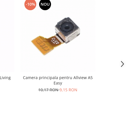
-10%
NOU
-10%
N
Living
Camera principala pentru Allview A5
Camera prin
Easy
10,17 RON
9,15 RON
35,