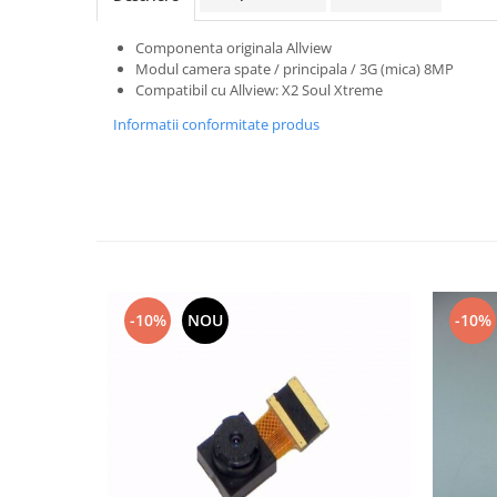
Samsung
Benzi flex
Sony
Componenta originala Allview
Banda tastatura
Modul camera spate / principala / 3G (mica) 8MP
Cablu coaxial
Compatibil cu Allview: X2 Soul Xtreme
Flex antena
Informatii conformitate produs
Flex buton
Flex casca
Flex incarcare
Flex LCD
Flex pornire
Flex volum
Sonerie
-10%
NOU
-10%
Camera video telefon
Allview
Apple
HTC
iPhone
LG