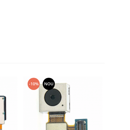
-10%
NOU
-10%