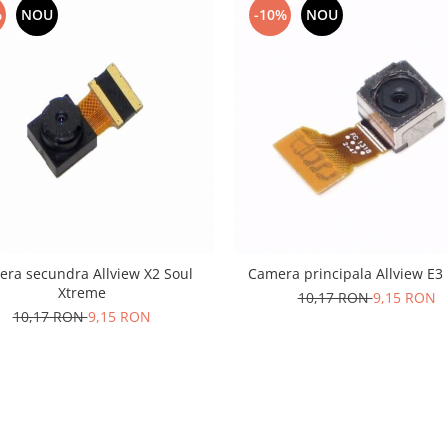
%
NOU
-10%
NOU
ra secundra Allview X2 Soul
Camera principala Allview E3 
Xtreme
10,17 RON
9,15 RON
10,17 RON
9,15 RON