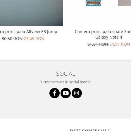
a principala Allview E3 Jump
Camera principala spate S
Galaxy Note 4
30,50 RON
27,45 RON
61,01 RON
54,91 RON
SOCIAL
Urmareste-ne in social media
DATE COMERCIALE