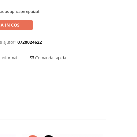
rodus aproape epuizat
A IN COS
e ajutor?
0720024622
informatii
Comanda rapida