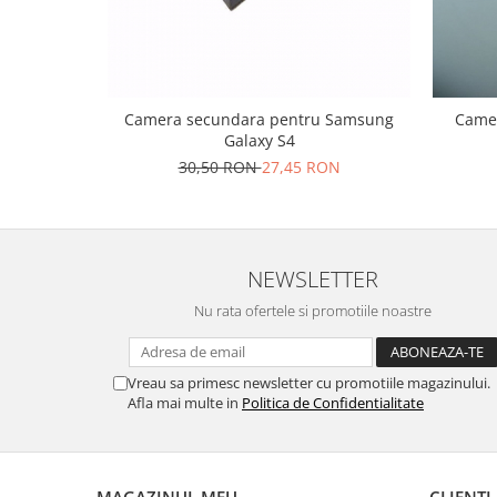
Nokia
Samsung
Sony
Display
Camera secundara pentru Samsung
Camer
Galaxy S4
Acer
30,50 RON
27,45 RON
Alcatel
Allview
Asus
Asus
NEWSLETTER
Blackberry
Nu rata ofertele si promotiile noastre
Blackview
Display Oneplus
HTC
Vreau sa primesc newsletter cu promotiile magazinului.
Afla mai multe in
Politica de Confidentialitate
HTC
Huawei
Iphone
IPOD
MAGAZINUL MEU
CLIENTI