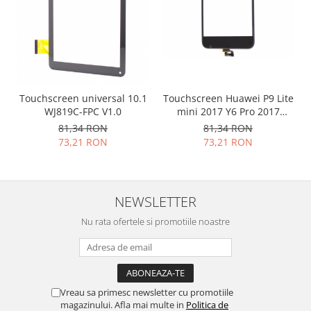
Placi de baza
Placa de baza Allview
Alcatel
Apple
Asus
Touchscreen universal 10.1
Touchscreen Huawei P9 Lite
HTC
WJ819C-FPC V1.0
mini 2017 Y6 Pro 2017
negru
Huawei
81,34 RON
81,34 RON
73,21 RON
73,21 RON
LG
Nokia
Oppo
Samsung
NEWSLETTER
Sony
Nu rata ofertele si promotiile noastre
Rama mijloc telefon
Allview
Allview
Huawei
Vreau sa primesc newsletter cu promotiile
magazinului. Afla mai multe in
Politica de
LG