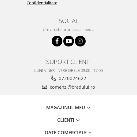
Confidentialitate
Nokia
Samsung
SOCIAL
Vodafone
Urmareste-ne in social media
Xiaomi
Touchscreen
Acer
ALCATEL
SUPORT CLIENTI
Allview
LUNI-VINERI INTRE ORELE 09.00 - 17.00
Blackberry
0720024622
E-BODA
comenzi@bradului.ro
Google
HTC
Iphone
MAGAZINUL MEU
LG
CLIENTI
MEIZU
Motorola
DATE COMERCIALE
Nokia