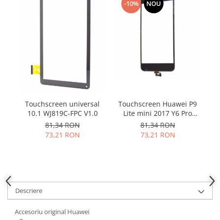
Samsung
-10%
NOU
Benzi flex
Sony
Banda tastatura
Cablu coaxial
Flex antena
Flex buton
Flex casca
Flex incarcare
Flex LCD
Touchscreen universal
Touchscreen Huawei P9
Flex pornire
10.1 WJ819C-FPC V1.0
Lite mini 2017 Y6 Pro
2017 negru
81,34 RON
81,34 RON
Flex volum
73,21 RON
73,21 RON
Sonerie
Camera video telefon
Allview
Apple
Descriere
HTC
iPhone
Accesoriu original Huawei
LG