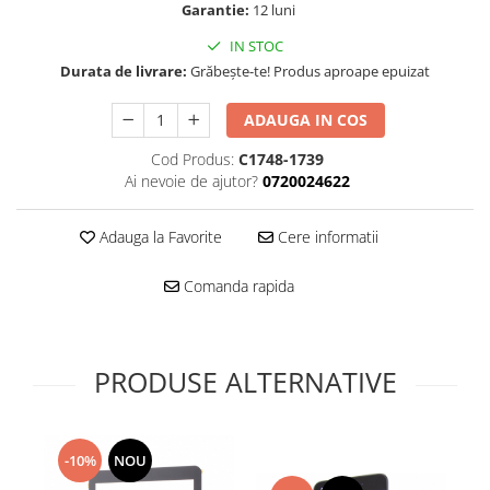
Folie scticla
Garantie:
12 luni
Kodak
Geam camera
IN STOC
Logitec
Huse
Durata de livrare:
Grăbește-te! Produs aproape epuizat
Makita
Laveta
Maxcom
Mufa Jack
ADAUGA IN COS
Meizu
Pen
Cod Produs:
C1748-1739
Nokia
Periute de dinti electrice
Ai nevoie de ajutor?
0720024622
OralB
Prelungitor USB
Philips
Rama ras
Adauga la Favorite
Cere informatii
RC LiPo
Suport MicroUSB
Summer
Comanda rapida
Suport Sim
Toshiba
Suruburi
Ulefone
Taste
UMI
Carcasa telefon
PRODUSE ALTERNATIVE
Vodafone
Allview
Wella
Carcasa LG
Wiko Lenny
-10%
NOU
Carcasa Nokia
ZTE