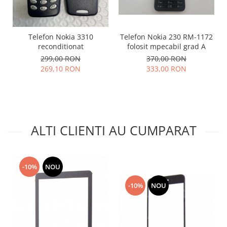
Lenovo
LG
Motorola
Telefon Nokia 3310
Telefon Nokia 230 RM-1172
reconditionat
folosit mpecabil grad A
Nokia
299,00 RON
370,00 RON
Oppo
269,10 RON
333,00 RON
Samsung
Sony
Vodafone
Wiko
ALTI CLIENTI AU CUMPARAT
Xiaomi
ZTE
Mufa incarcare
-10%
NOU
Allview
Asus
-10%
NOU
Lenovo
Nokia
Samsung