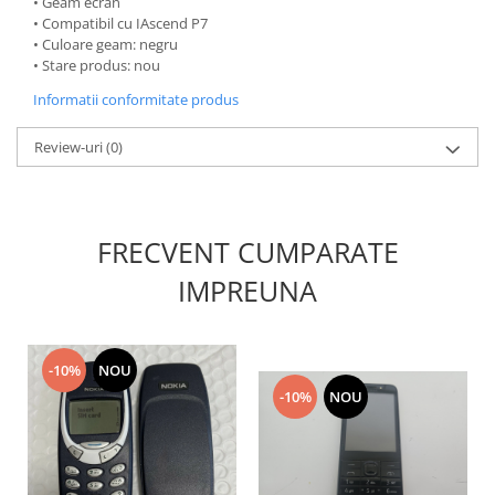
• Geam ecran
Nokia
• Compatibil cu IAscend P7
• Culoare geam: negru
Samsung
• Stare produs: nou
Sony
Informatii conformitate produs
Display
Acer
Review-uri
(0)
Alcatel
Allview
Asus
FRECVENT CUMPARATE
Asus
IMPREUNA
Blackberry
Blackview
Display Oneplus
-10%
NOU
HTC
-10%
NOU
HTC
Huawei
Iphone
IPOD