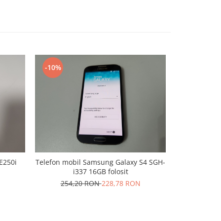
-10%
-10%
Telefon mob
E250i
Telefon mobil Samsung Galaxy S4 SGH-
PR
i337 16GB folosit
299,
254,20 RON
228,78 RON