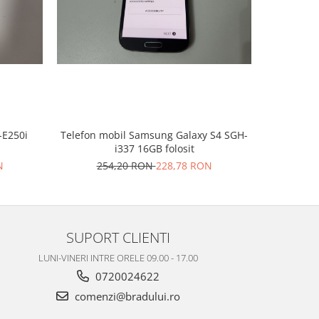
-10%
-E250i
Telefon mobil Samsung Galaxy S4 SGH-
Telefon 
i337 16GB folosit
N
254,20 RON
228,78 RON
29
SUPORT CLIENTI
LUNI-VINERI INTRE ORELE 09.00 - 17.00
0720024622
comenzi@bradului.ro