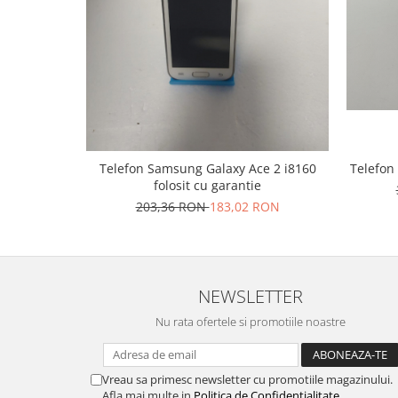
Nokia
Samsung
Vodafone
Xiaomi
Touchscreen
Acer
ALCATEL
Telefon Samsung Galaxy Ace 2 i8160
Telefon
folosit cu garantie
Allview
203,36 RON
183,02 RON
Blackberry
E-BODA
Google
HTC
NEWSLETTER
Iphone
Nu rata ofertele si promotiile noastre
LG
MEIZU
Motorola
Vreau sa primesc newsletter cu promotiile magazinului.
Nokia
Afla mai multe in
Politica de Confidentialitate