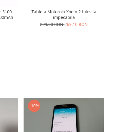
r S100,
Tableta Motorola Xoom 2 folosita
Acumulat
2000mAh
impecabila
20
N
299,00 RON
269,10 RON
-10%