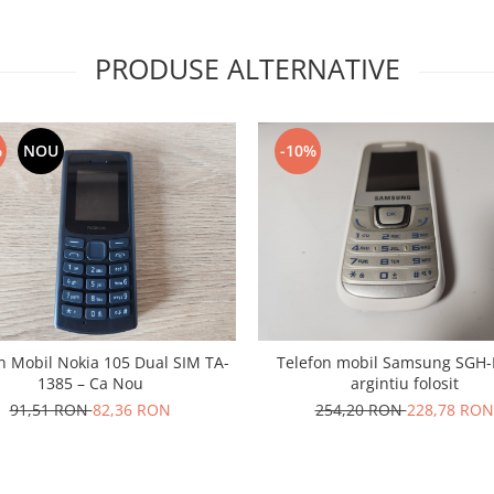
PRODUSE ALTERNATIVE
%
NOU
-10%
n Mobil Nokia 105 Dual SIM TA-
Telefon mobil Samsung SGH-
1385 – Ca Nou
argintiu folosit
91,51 RON
82,36 RON
254,20 RON
228,78 RON