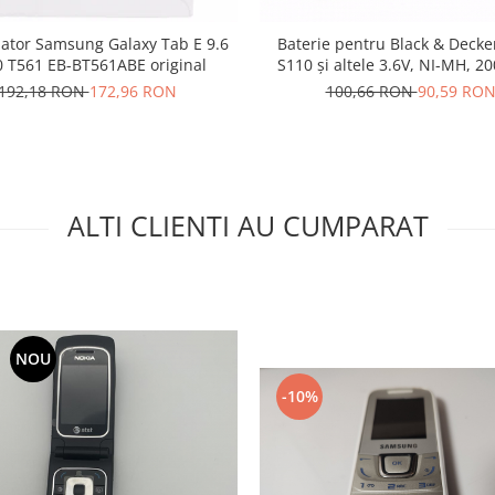
ator Samsung Galaxy Tab E 9.6
Baterie pentru Black & Decke
 T561 EB-BT561ABE original
S110 și altele 3.6V, NI-MH, 
192,18 RON
172,96 RON
100,66 RON
90,59 RO
ALTI CLIENTI AU CUMPARAT
NOU
-10%