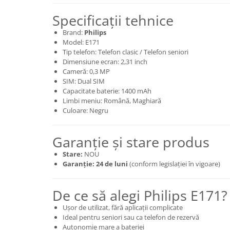
Nokia
Specificații tehnice
Samsung
Brand:
Philips
Sony
Model: E171
Display
Tip telefon: Telefon clasic / Telefon seniori
Dimensiune ecran: 2,31 inch
Acer
Cameră: 0,3 MP
Alcatel
SIM: Dual SIM
Capacitate baterie: 1400 mAh
Allview
Limbi meniu: Română, Maghiară
Asus
Culoare: Negru
Asus
Blackberry
Garanție și stare produs
Blackview
Stare:
NOU
Display Oneplus
Garanție:
24 de luni
(conform legislației în vigoare)
HTC
HTC
De ce să alegi Philips E171?
Huawei
Ușor de utilizat, fără aplicații complicate
Iphone
Ideal pentru seniori sau ca telefon de rezervă
IPOD
Autonomie mare a bateriei