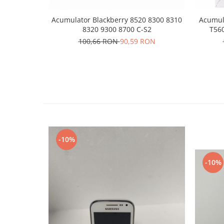
Placi de baza
Acumulator Blackberry 8520 8300 8310
Acumul
Placa de baza Allview
8320 9300 8700 C-S2
T560
Alcatel
100,66 RON
90,59 RON
Apple
Asus
HTC
Huawei
LG
Nokia
Oppo
-10%
Samsung
Sony
-10%
Rama mijloc telefon
Allview
Allview
Huawei
LG