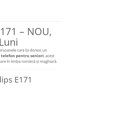
 E171 – NOU,
Luni
ersoanele care își doresc un
a
telefon pentru seniori
, acest
lare în limba română și maghiară.
ilips E171
ă