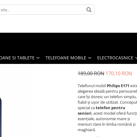
OANE SI TABLETE
TELEFOANE MOBILE
ELECTROCASNICE
189,00 RON
170,10 RON
Telefonul mobil
Philips E171
est
alegerea ideală pentru persoane
care își doresc un telefon simplu,
fiabil și ușor de utilizat. Concepu
special ca
telefon pentru
seniori
, acest model oferă funcți
esențiale, autonomie mare și
meniuri clare în limba română și
maghiară.