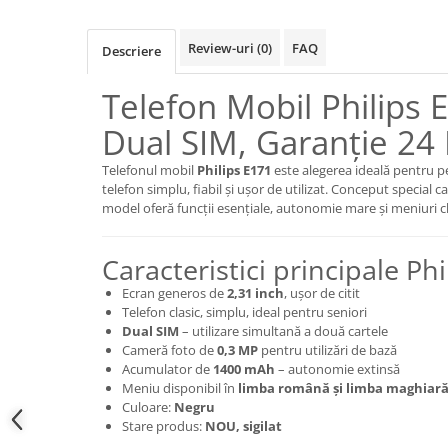
Samsung
Benzi flex
Sony
Banda tastatura
Review-uri
(0)
FAQ
Descriere
Cablu coaxial
Telefon Mobil Philips
Flex antena
Flex buton
Dual SIM, Garanție 24 
Flex casca
Telefonul mobil
Philips E171
este alegerea ideală pentru p
Flex incarcare
telefon simplu, fiabil și ușor de utilizat. Conceput special c
Flex LCD
model oferă funcții esențiale, autonomie mare și meniuri c
Flex pornire
Flex volum
Caracteristici principale Ph
Sonerie
Ecran generos de
2,31 inch
, ușor de citit
Camera video telefon
Telefon clasic, simplu, ideal pentru seniori
Dual SIM
– utilizare simultană a două cartele
Allview
Cameră foto de
0,3 MP
pentru utilizări de bază
Apple
Acumulator de
1400 mAh
– autonomie extinsă
Meniu disponibil în
limba română și limba maghiar
HTC
Culoare:
Negru
iPhone
Stare produs:
NOU, sigilat
LG