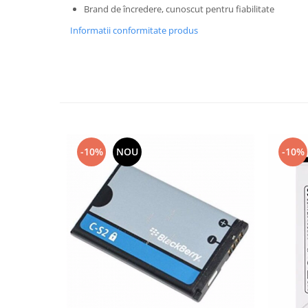
Brand de încredere, cunoscut pentru fiabilitate
Lenovo
Informatii conformitate produs
LG
Motorola
Nokia
Oppo
Samsung
Sony
Vodafone
-10%
NOU
-10%
Wiko
Xiaomi
ZTE
Mufa incarcare
Allview
Asus
Lenovo
Nokia
Samsung