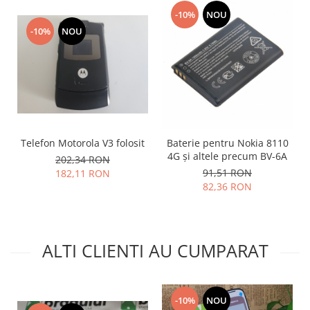
-10%
NOU
Nokia
-10%
NOU
Samsung
Vodafone
Xiaomi
Touchscreen
Acer
ALCATEL
Telefon Motorola V3 folosit
Baterie pentru Nokia 8110
Allview
4G și altele precum BV-6A
202,34 RON
Blackberry
91,51 RON
182,11 RON
E-BODA
82,36 RON
Google
HTC
Iphone
ALTI CLIENTI AU CUMPARAT
LG
MEIZU
Motorola
-10%
NOU
Nokia