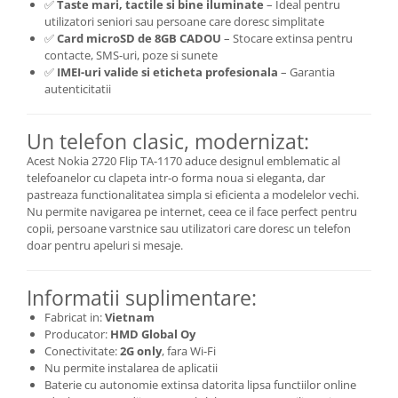
✅
Taste mari, tactile si bine iluminate
– Ideal pentru
Lenovo
utilizatori seniori sau persoane care doresc simplitate
✅
Card microSD de 8GB CADOU
– Stocare extinsa pentru
LG
contacte, SMS-uri, poze si sunete
Motorola
✅
IMEI-uri valide si eticheta profesionala
– Garantia
Nokia
autenticitatii
Oppo
Samsung
Un telefon clasic, modernizat:
Sony
Acest Nokia 2720 Flip TA-1170 aduce designul emblematic al
telefoanelor cu clapeta intr-o forma noua si eleganta, dar
Vodafone
pastreaza functionalitatea simpla si eficienta a modelelor vechi.
Wiko
Nu permite navigarea pe internet, ceea ce il face perfect pentru
Xiaomi
copii, persoane varstnice sau utilizatori care doresc un telefon
doar pentru apeluri si mesaje.
ZTE
Mufa incarcare
Informatii suplimentare:
Allview
Fabricat in:
Vietnam
Asus
Producator:
HMD Global Oy
Lenovo
Conectivitate:
2G only
, fara Wi-Fi
Nokia
Nu permite instalarea de aplicatii
Baterie cu autonomie extinsa datorita lipsa functiilor online
Samsung