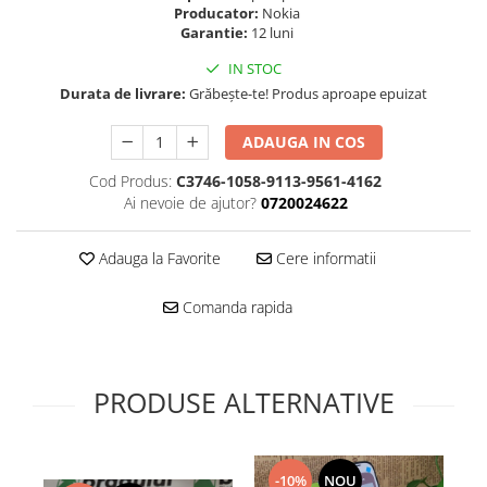
Folie scticla
Producator:
Nokia
Kodak
Geam camera
Garantie:
12 luni
Logitec
Huse
IN STOC
Makita
Laveta
Durata de livrare:
Grăbește-te! Produs aproape epuizat
Maxcom
Mufa Jack
Meizu
ADAUGA IN COS
Pen
Nokia
Periute de dinti electrice
Cod Produs:
C3746-1058-9113-9561-4162
OralB
Prelungitor USB
Ai nevoie de ajutor?
0720024622
Philips
Rama ras
RC LiPo
Suport MicroUSB
Adauga la Favorite
Cere informatii
Summer
Suport Sim
Toshiba
Comanda rapida
Suruburi
Ulefone
Taste
UMI
Carcasa telefon
Vodafone
PRODUSE ALTERNATIVE
Allview
Wella
Carcasa LG
Wiko Lenny
Carcasa Nokia
ZTE
-10%
NOU