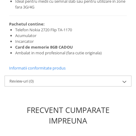
Ideal pentru medii cu semnal slab sau pentru utilizare in zone
Placi de baza
fara 3G/4G
Placa de baza Allview
Alcatel
Pachetul contine:
Telefon Nokia 2720 Flip TA-1170
Apple
Acumulator
Asus
Incarcator
HTC
Card de memorie 8GB CADOU
Ambalat in mod profesional (fara cutie originala)
Huawei
LG
Informatii conformitate produs
Nokia
Oppo
Review-uri
(0)
Samsung
Sony
Rama mijloc telefon
FRECVENT CUMPARATE
Allview
IMPREUNA
Allview
Huawei
LG