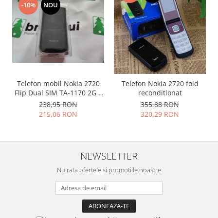
-10%
NOU
Philips
Sony
Touchscreen Huawei
Touchscreen Lenovo
Touchscreen Samsung
UTOK
Telefon mobil Nokia 2720
Telefon Nokia 2720 fold
Vodafone
Flip Dual SIM TA-1170 2G +
reconditionat
Vonino
Card 8GB CADOU –
238,95 RON
355,88 RON
Versiune rara pentru Asia,
Wiko
215,06 RON
320,29 RON
fara KaiOS
ZTE
NEWSLETTER
Nu rata ofertele si promotiile noastre