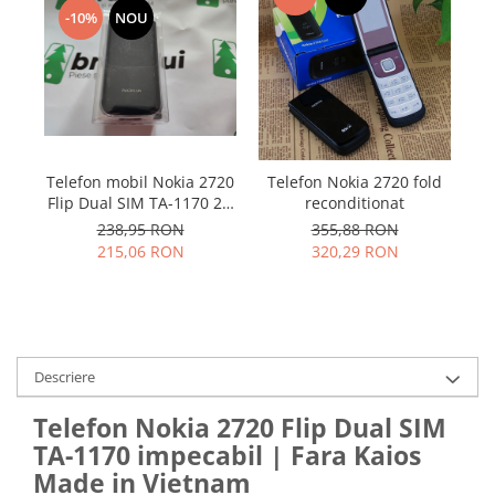
Samsung
Benzi flex
-10%
NOU
Sony
Banda tastatura
Cablu coaxial
Flex antena
Flex buton
Flex casca
Telefon mobil Nokia 2720
Telefon Nokia 2720 fold
T
Flex incarcare
Flip Dual SIM TA-1170 2G
reconditionat
+ Card 8GB CADOU –
Flex LCD
238,95 RON
355,88 RON
Versiune rara pentru
215,06 RON
320,29 RON
Flex pornire
Asia, fara KaiOS
Flex volum
Sonerie
Camera video telefon
Allview
Descriere
Apple
Telefon Nokia 2720 Flip Dual SIM
HTC
TA-1170 impecabil | Fara Kaios
iPhone
Made in Vietnam
LG