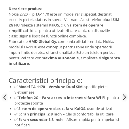
Nokia
Descriere produs:
Samsung
Nokia 2720 Flip TA-1170 este un model rar si special, destinat
exclusiv pietei asiatice, in special Vietnam. Acest telefon
dual SIM
Sony
2G
NU ruleaza sistemul KaiOS, ci un
sistem de operare
Display
simplificat
, ideal pentru utilizatorii care cauta un dispozitiv
clasic, sigur si lipsit de functii online complexe.
Acer
Fabricat de
HMD Global Oy
, compania oficial licentiata Nokia,
Alcatel
modelul TA-1170 este conceput pentru zone unde operatorii
Allview
impun limite de retea si functionalitate. Este un telefon perfect
pentru cei care vor
maxima autonomie
, simplitate si
siguranta
Asus
in utilizare
.
Asus
Blackberry
Caracteristici principale:
Blackview
✅
Model TA-1170 – Versiune Dual SIM
, specific pietei
Display Oneplus
vietnameze
HTC
✅
Telefon 2G – Fara acces la internet si fara Wi-Fi
, pentru
protectie sporita
HTC
✅
Sistem de operare clasic, fara KaiOS
, usor de utilizat
Huawei
✅
Ecran principal 2.8 inch
– Clar si confortabil la utilizare
Iphone
✅
Ecran secundar 1.3 inch
– Afisare rapida pentru apeluri si
notificari
IPOD