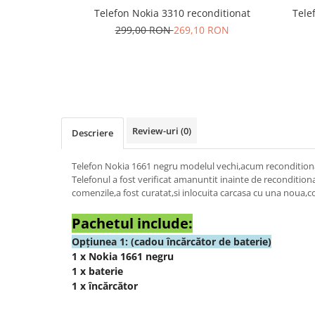
Samsung
Benzi flex
Tele
Telefon Nokia 3310 reconditionat
Sony
299,00 RON
269,10 RON
Banda tastatura
Cablu coaxial
Flex antena
Flex buton
Flex casca
Flex incarcare
Review-uri
(0)
Descriere
Flex LCD
Flex pornire
Telefon Nokia 1661 negru modelul vechi,acum recondition
Telefonul a fost verificat amanuntit inainte de recondition
Flex volum
comenzile,a fost curatat,si inlocuita carcasa cu una noua,c
Sonerie
Camera video telefon
Pachetul include:
Allview
Opțiunea 1: (cadou încărcător de baterie)
1 x Nokia 1661 negru
Apple
1 x baterie
HTC
1 x încărcător
iPhone
LG