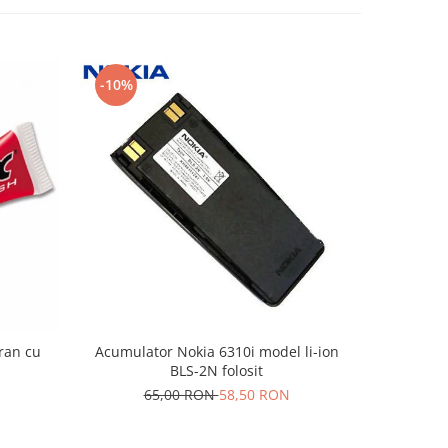
-10%
-10%
cran cu
Acumulator Nokia 6310i model li-ion
Acumu
BLS-2N folosit
1
65,00 RON
58,50 RON