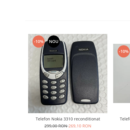
Nokia
Samsung
Vodafone
Xiaomi
Touchscreen
-10%
NOU
Acer
-10%
ALCATEL
Allview
Blackberry
E-BODA
Google
HTC
Iphone
LG
MEIZU
Telefon Nokia 3310 reconditionat
Telef
Motorola
299,00 RON
269,10 RON
Nokia