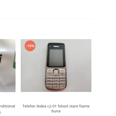
-10%
-10%
nditionat
Telefon Nokia c2-01 folosit stare foarte
Telefon
buna
N
27