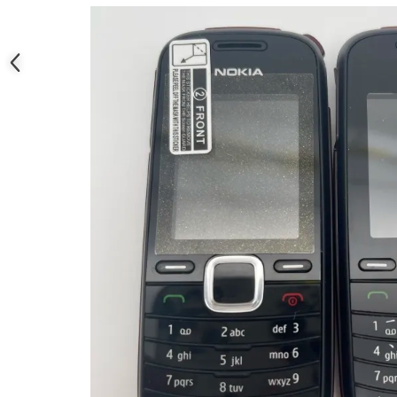
Nokia
Samsung
Sony
Display
Acer
Alcatel
Allview
Asus
Asus
Blackberry
Blackview
Display Oneplus
HTC
HTC
Huawei
Iphone
IPOD