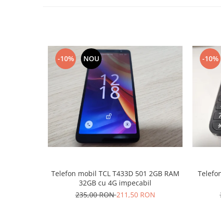
Placi de baza
Placa de baza Allview
Alcatel
Apple
-10%
NOU
-10%
Asus
HTC
Huawei
LG
Nokia
Oppo
Samsung
Sony
Rama mijloc telefon
Telefon mobil TCL T433D 501 2GB RAM
Telefon
Allview
32GB cu 4G impecabil
Allview
235,00 RON
211,50 RON
Huawei
LG