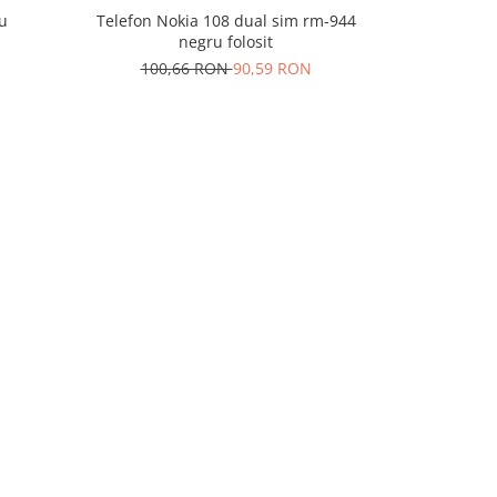
u
Telefon Nokia 108 dual sim rm-944
Telefon Nok
negru folosit
T
100,66 RON
90,59 RON
100,