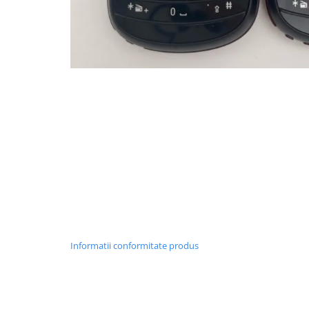
Lenovo
LG
Motorola
Nokia
Oppo
Samsung
Sony
Vodafone
Wiko
Xiaomi
ZTE
Mufa incarcare
Allview
Informatii conformitate produs
Asus
Lenovo
Nokia
Samsung