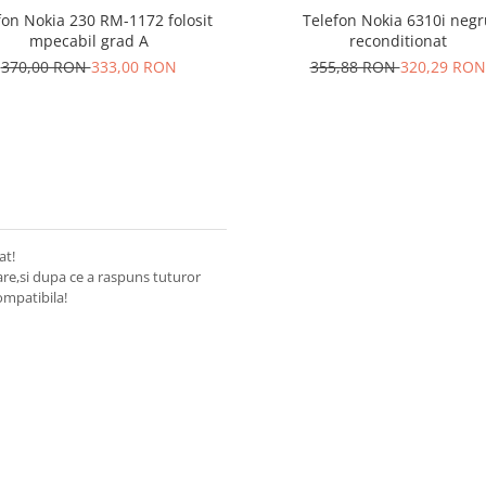
fon Nokia 230 RM-1172 folosit
Telefon Nokia 6310i negr
mpecabil grad A
reconditionat
370,00 RON
333,00 RON
355,88 RON
320,29 RON
at!
are,si dupa ce a raspuns tuturor
ompatibila!