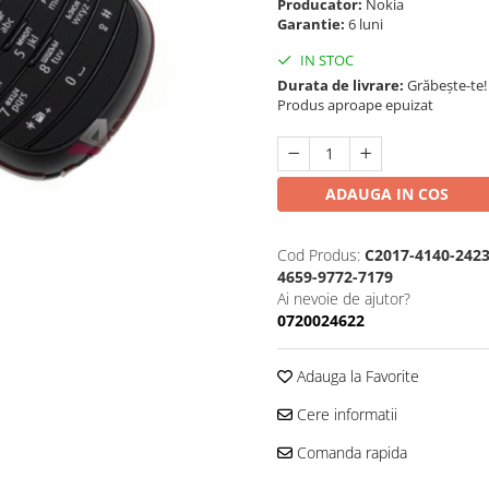
Producator:
Nokia
Garantie:
6 luni
IN STOC
Durata de livrare:
Grăbește-te!
Produs aproape epuizat
ADAUGA IN COS
Cod Produs:
C2017-4140-2423
4659-9772-7179
Ai nevoie de ajutor?
0720024622
Adauga la Favorite
Cere informatii
Comanda rapida