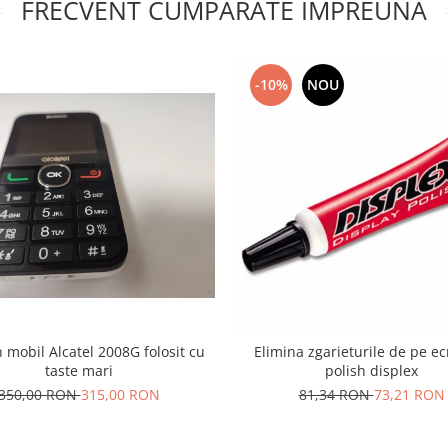
FRECVENT CUMPARATE IMPREUNA
-10%
NOU
 mobil Alcatel 2008G folosit cu
Elimina zgarieturile de pe e
taste mari
polish displex
350,00 RON
315,00 RON
81,34 RON
73,21 RON