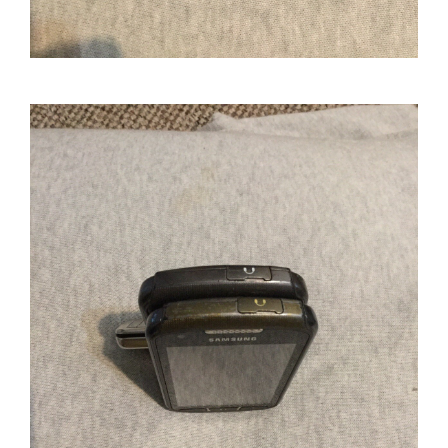
Philips
Sony
Touchscreen Huawei
Touchscreen Lenovo
Touchscreen Samsung
UTOK
Vodafone
Vonino
Wiko
ZTE