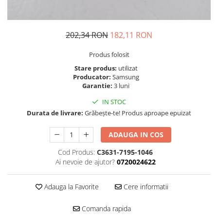
Folie scticla
Kodak
Geam camera
Logitec
Huse
202,34 RON
182,11 RON
Makita
Laveta
Maxcom
Mufa Jack
Produs folosit
Meizu
Pen
Stare produs:
utilizat
Nokia
Periute de dinti electrice
Producator:
Samsung
Garantie:
3 luni
OralB
Prelungitor USB
Philips
IN STOC
Rama ras
RC LiPo
Durata de livrare:
Grăbește-te! Produs aproape epuizat
Suport MicroUSB
Summer
Suport Sim
ADAUGA IN COS
Toshiba
Suruburi
Ulefone
Cod Produs:
C3631-7195-1046
Taste
Ai nevoie de ajutor?
0720024622
UMI
Carcasa telefon
Vodafone
Allview
Adauga la Favorite
Cere informatii
Wella
Carcasa LG
Wiko Lenny
Carcasa Nokia
Comanda rapida
ZTE