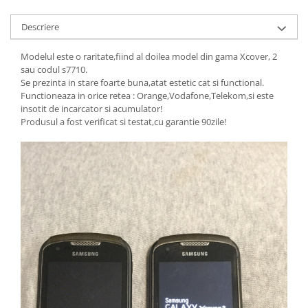
Nokia
Descriere
Samsung
Sony
Modelul este o raritate,fiind al doilea model din gama Xcover, 2
Display
sau codul s7710.
Se prezinta in stare foarte buna,atat estetic cat si functional.
Acer
Functioneaza in orice retea : Orange,Vodafone,Telekom,si este
Alcatel
insotit de incarcator si acumulator!
Produsul a fost verificat si testat,cu garantie 90zile!
Allview
Asus
Asus
Blackberry
Blackview
Display Oneplus
HTC
HTC
Huawei
Iphone
IPOD