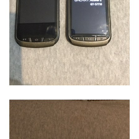
Lenovo
LG
Motorola
Nokia
Oppo
Samsung
Sony
Vodafone
Wiko
Xiaomi
ZTE
Mufa incarcare
Allview
Asus
Lenovo
Nokia
Samsung