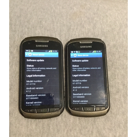
Nokia
Samsung
Vodafone
Xiaomi
Touchscreen
Acer
ALCATEL
Allview
Blackberry
E-BODA
Google
HTC
Iphone
LG
MEIZU
Motorola
Nokia