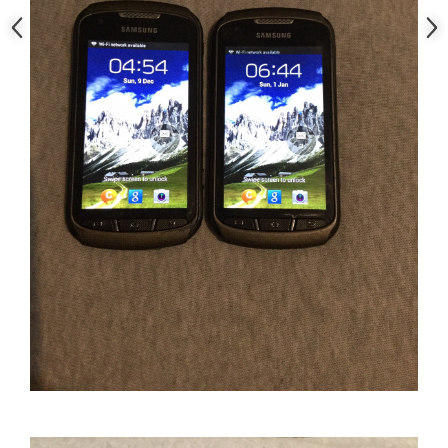
Placi de baza
Placa de baza Allview
Alcatel
Apple
Asus
HTC
Huawei
LG
Nokia
Oppo
Samsung
Sony
Rama mijloc telefon
Allview
Allview
Huawei
LG