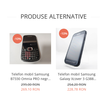
Samsung
Benzi flex
Sony
Banda tastatura
PRODUSE ALTERNATIVE
Cablu coaxial
Flex antena
Flex buton
-10%
Flex casca
-10%
Flex incarcare
Flex LCD
Flex pornire
Flex volum
Sonerie
Camera video telefon
Telefon mobil Samsung
Telefon mobil Samsung
T
B7330 Omnia PRO negru
Galaxy Xcover 3 G388
G
Allview
folosit
folosit
299,00 RON
254,20 RON
Apple
269,10 RON
228,78 RON
HTC
iPhone
LG