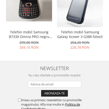
Telefon mobil Samsung
Telefon mobil Samsung
B7330 Omnia PRO negru
Galaxy Xcover 3 G388 folosit
folosit
299,00 RON
254,20 RON
269,10 RON
228,78 RON
NEWSLETTER
Nu rata ofertele si promotiile noastre
Vreau sa primesc newsletter cu promotiile
magazinului. Afla mai multe in
Politica de
Confidentialitate