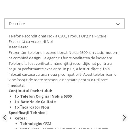
Nokia
Samsung
Sony
Descriere
Display
Telefon Recondiționat Nokia 6300, Produs Original - Stare
Acer
Excelentă cu Accesorii Noi
Alcatel
Descriere:
Allview
Prezentăm telefonul recondiționat Nokia 6300, un clasic modern
ce combină designul elegant cu funcționalitatea de încredere.
Asus
Telefonul a fost verificat amănunțit și recondiționat pentru a
Asus
asigura performanțe excelente. În plus, a fost curățat și i s-a
înlocuit carcasa cu una nouă și compatibilă. Acest telefon iconic
Blackberry
vine însoțit de toate accesoriile necesare pentru o utilizare
Blackview
imediată.
Display Oneplus
Conținutul Pachetului:
1 x Telefon Original Nokia 6300
HTC
1 x Baterie de Calitate
HTC
1 x Încărcător Nou
Huawei
Specificații Tehnice:
Rețea:
Iphone
Tehnologie:
GSM
IPOD
Benzi 2G:
GSM 900/1800/1900 (GSM 850/1800/1900