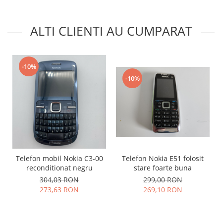
Philips
Sony
ALTI CLIENTI AU CUMPARAT
Touchscreen Huawei
Touchscreen Lenovo
Touchscreen Samsung
-10%
UTOK
-10%
Vodafone
Vonino
Wiko
ZTE
Telefon mobil Nokia C3-00
Telefon Nokia E51 folosit
reconditionat negru
stare foarte buna
304,03 RON
299,00 RON
273,63 RON
269,10 RON