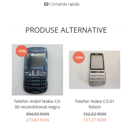
Samsung
Comanda rapida
Benzi flex
Sony
Banda tastatura
Cablu coaxial
PRODUSE ALTERNATIVE
Flex antena
Flex buton
Flex casca
-10%
Flex incarcare
-10%
Flex LCD
Flex pornire
Flex volum
Sonerie
Camera video telefon
Allview
Telefon Nokia C3-01
Telefon mobil Nokia C3-
folosit
00 reconditionat negru
tr
Apple
152,52 RON
304,03 RON
HTC
137,27 RON
273,63 RON
iPhone
LG