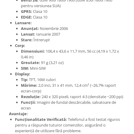
pentru versiunea SUA)
Lenovo
GPRS:
Clasa 10
LG
EDGE:
Clasa 10
Motorola
Lansare:
Anunțat:
Noiembrie 2006
Nokia
Lansat:
Ianuarie 2007
Oppo
Stare:
Întrerupt
Samsung
Corp:
Dimensiuni:
106,4 x 43,6 x 11,7 mm, 56 cc (4,19 x 1,72 x
Sony
0,46 in)
Vodafone
Greutate:
91 g (3,21 oz)
Wiko
SIM:
Mini-SIM
Display:
Xiaomi
Tip:
TFT, 16M culori
ZTE
Mărime:
2,0 inci, 31 x 41 mm, 12,4 cm² (~26,7% raport
ecran-corp)
Mufa incarcare
Rezoluție:
240 x 320 pixeli, raport 4:3 (densitate ~200 ppi)
Allview
Funcții:
Imagini de fundal descărcabile, salvatoare de
ecran
Asus
Avantaje:
Lenovo
Funcționalitate Verificată:
Telefonul a fost testat riguros
Nokia
pentru a răspunde tuturor comenzilor, asigurând o
experiență de utilizare fără probleme.
Samsung