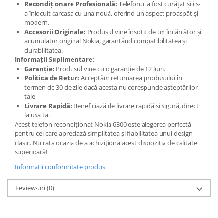
Recondiționare Profesională:
Telefonul a fost curățat și i s-
Placi de baza
a înlocuit carcasa cu una nouă, oferind un aspect proaspăt și
modern.
Placa de baza Allview
Accesorii Originale:
Produsul vine însoțit de un încărcător și
Alcatel
acumulator original Nokia, garantând compatibilitatea și
Apple
durabilitatea.
Informații Suplimentare:
Asus
Garanție:
Produsul vine cu o garanție de 12 luni.
HTC
Politica de Retur:
Acceptăm returnarea produsului în
termen de 30 de zile dacă acesta nu corespunde așteptărilor
Huawei
tale.
LG
Livrare Rapidă:
Beneficiază de livrare rapidă și sigură, direct
Nokia
la ușa ta.
Acest telefon recondiționat Nokia 6300 este alegerea perfectă
Oppo
pentru cei care apreciază simplitatea și fiabilitatea unui design
Samsung
clasic. Nu rata ocazia de a achiziționa acest dispozitiv de calitate
Sony
superioară!
Rama mijloc telefon
Informatii conformitate produs
Allview
Review-uri
(0)
Allview
Huawei
LG