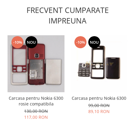
Nokia
FRECVENT CUMPARATE
Samsung
IMPREUNA
Vodafone
Xiaomi
Touchscreen
-10%
NOU
-10%
NOU
Acer
ALCATEL
Allview
Blackberry
E-BODA
Google
HTC
Carcasa pentru Nokia 6300
Carcasa pentru Nokia 6300
Iphone
rosie compatibila
99,00 RON
LG
130,00 RON
89,10 RON
117,00 RON
MEIZU
Motorola
Nokia