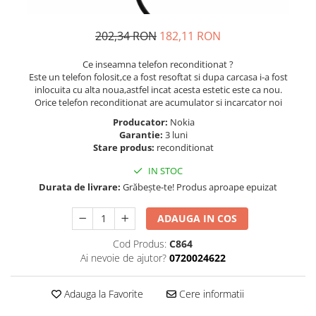
Folie scticla
Kodak
Geam camera
Logitec
202,34 RON
182,11 RON
Huse
Makita
Laveta
Ce inseamna telefon reconditionat ?
Maxcom
Mufa Jack
Este un telefon folosit,ce a fost resoftat si dupa carcasa i-a fost
Meizu
inlocuita cu alta noua,astfel incat acesta estetic este ca nou.
Pen
Orice telefon reconditionat are acumulator si incarcator noi
Nokia
Periute de dinti electrice
Producator:
Nokia
OralB
Prelungitor USB
Garantie:
3 luni
Philips
Stare produs:
reconditionat
Rama ras
RC LiPo
Suport MicroUSB
IN STOC
Summer
Suport Sim
Durata de livrare:
Grăbește-te! Produs aproape epuizat
Toshiba
Suruburi
Ulefone
ADAUGA IN COS
Taste
UMI
Carcasa telefon
Cod Produs:
C864
Vodafone
Ai nevoie de ajutor?
0720024622
Allview
Wella
Carcasa LG
Wiko Lenny
Adauga la Favorite
Cere informatii
Carcasa Nokia
ZTE