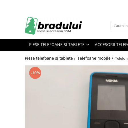
Piese telefoane si tablete
Accesorii telefoane si tablete
Telefoane mobile
Electrocasnice
LAPTOP
Tablete
Acumulatori
Incarcatoare
Telefoane Alcatel
Aparat Tuns
Laptop Allview
Tableta Allview
Allview
Apple
Telefoane Allview
Filtru aspirator
Tableta Motorola
PIESE TELEFOANE SI TABLETE
ACCESORII TELEF
Blackberry
Asus
Telefoane Blackberry
Filtru frigider
Tableta Samsung
LG
Black & Decker
Telefoane defecte pentru piese
Filtru umidificator
Tablete Ipad
Piese telefoane si tablete /
Telefoane mobile /
Telefon
Samsung
Canon
Telefoane Htc
Piese aspiratoare
Lenovo
Htc
-10%
Telefoane Huawei
Piese auto
Xiaomi
Microsoft
Telefoane iPhone
Oneplus
Motorola
Huawei
Nokia
Telefoane Kruger
Sony
Philips
Telefoane Maxcom
Motorola
Samsung
Telefoane Motorola
Alcatel
Sony
Telefoane Nokia
Apple
Alte accesorii