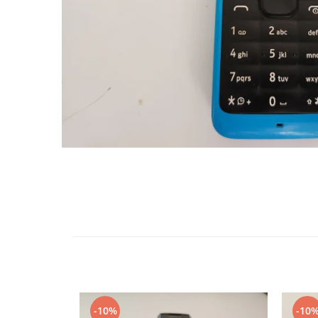
Telefoane Orange
Asus
adezivi
Bang & Olufsen
Telefoane Philips
Polish
Becker
Accesorii laptop
Telefoane Realme
Black & Decker
Alte componente
Telefoane Samsung
Blackview
Buton
Telefoane Sony
Bose
Cablu de date
Telefoane Vonino
Bosh
Camera Principala
Casio
Telefoane Vonino
Capac
Compex
Carduri memorie
Telefoane Wiko
Cubot
Casti handsfree
Telefoane Zte
Dewalt
Cip
Telefon Asus
Doogee
Cip imprimanta
Telefon E-Boda
e-boda
Cititor Sim
Gardena
Telefon iHunt
Curea ceas
Google
Cutii telefoane
Telefon LG
HTC
Difuzor
Telefon Opo
iHunt
Filtru Camera
-10%
-10
JBL