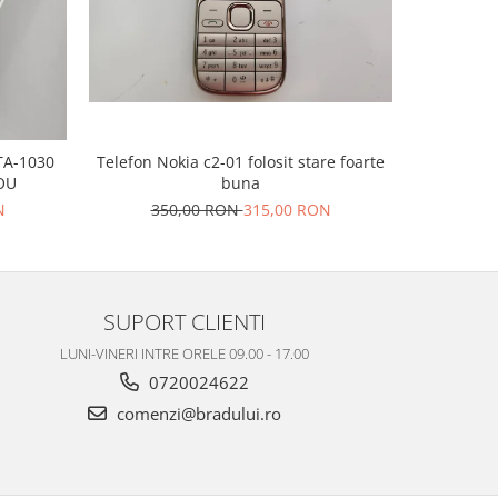
-10%
TA-1030
Telefon Nokia c2-01 folosit stare foarte
Telefon N
OU
buna
CADOU | C
Radio FM
N
350,00 RON
315,00 RON
22
SUPORT CLIENTI
LUNI-VINERI INTRE ORELE 09.00 - 17.00
0720024622
comenzi@bradului.ro