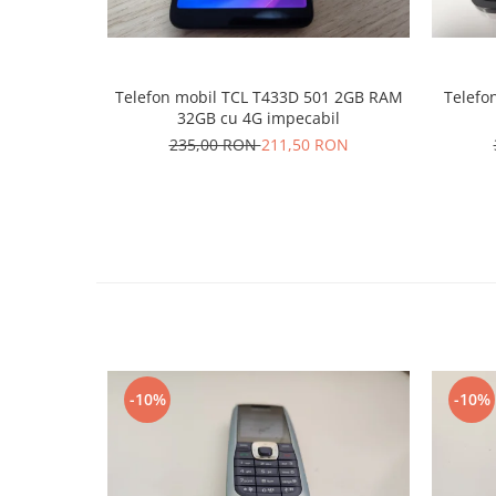
Nokia
Samsung
Sony
Telefon mobil TCL T433D 501 2GB RAM
Telefon
Display
32GB cu 4G impecabil
Acer
235,00 RON
211,50 RON
Alcatel
Allview
Asus
Asus
Blackberry
Blackview
Display Oneplus
HTC
-10%
-10%
HTC
Huawei
Iphone
IPOD