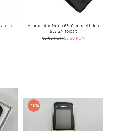
cran cu
Acumulator Nokia 6310i model li-ion
Baterie 
BLS-2N folosit
65,00 RON
58,50 RON
1
-10%