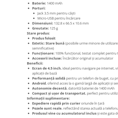
Baterie:
1400 mAh
Nokia
Porturi:
Samsung
Jack 3.5 mm pentru căști
Micro-USB pentru încărcare
Sony
Dimensiuni:
132.8 x 66.5 x 10.6 mm
Display
Greutate:
125 g
Stare produs:
Acer
Produs folosit
Alcatel
Estetic:
Stare bună
(posibile urme minore de utilizare, 
Allview
semnificative)
Funcționare:
100% funcțional, testat complet pentru t
Asus
Accesorii incluse:
Încărcător original și acumulator
Asus
Beneficii:
Blackberry
Ecran de 4.5 inch
, ideal pentru navigare pe internet, v
aplicații de bază
Blackview
Performanță solidă
pentru un telefon de buget, cu p
Display Oneplus
Android
, oferind acces la o gamă largă de aplicații și ser
Autonomie decentă
, datorită bateriei de 1400 mAh
HTC
Compact și ușor de transportat
, perfect pentru utiliz
HTC
Informații suplimentare:
Huawei
Expediere rapidă prin curier
oriunde în țară
Pozele sunt reale
, reflectând starea actuală a telefonu
Iphone
Produsul vine cu acumulatorul inclus
și este gata d
IPOD