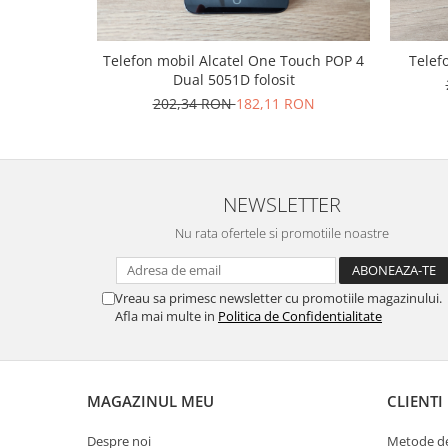
Nokia
Samsung
Telefon mobil Alcatel One Touch POP 4
Telef
Vodafone
Dual 5051D folosit
Xiaomi
202,34 RON
182,11 RON
Touchscreen
Acer
ALCATEL
NEWSLETTER
Allview
Nu rata ofertele si promotiile noastre
Blackberry
E-BODA
Google
Vreau sa primesc newsletter cu promotiile magazinului.
HTC
Afla mai multe in
Politica de Confidentialitate
Iphone
LG
MEIZU
MAGAZINUL MEU
CLIENTI
Motorola
Despre noi
Metode de
Nokia