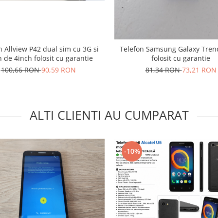
n Allview P42 dual sim cu 3G si
Telefon Samsung Galaxy Tren
 de 4inch folosit cu garantie
folosit cu garantie
100,66 RON
90,59 RON
81,34 RON
73,21 RON
ALTI CLIENTI AU CUMPARAT
-10%