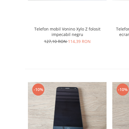
Placi de baza
Placa de baza Allview
Alcatel
Telefon mobil Vonino Xylo Z folosit
Telefo
Apple
impecabil negru
ecran
Asus
127,10 RON
114,39 RON
HTC
Huawei
LG
Nokia
Oppo
Samsung
Sony
-10%
-10%
Rama mijloc telefon
Allview
Allview
Huawei
LG