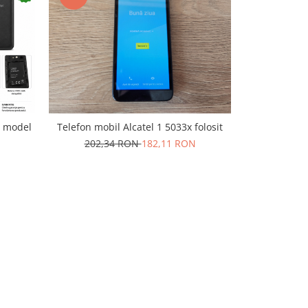
-10%
Telefon Alc
t model
Telefon mobil Alcatel 1 5033x folosit
202,
202,34 RON
182,11 RON