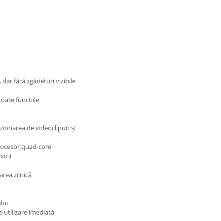
dar fără zgârieturi vizibile
oate funcțiile
izionarea de videoclipuri și
rocesor quad-core
vicii
area zilnică
lui
e utilizare imediată