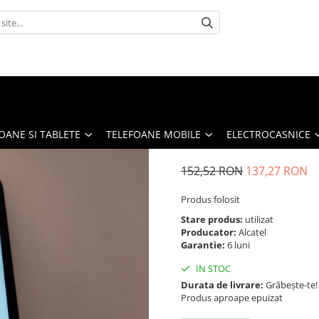
OANE SI TABLETE
TELEFOANE MOBILE
ELECTROCASNICE
152,52 RON
137,27 RON
Produs folosit
Stare produs:
utilizat
Producator:
Alcatel
Garantie:
6 luni
IN STOC
Durata de livrare:
Grăbește-te!
Produs aproape epuizat