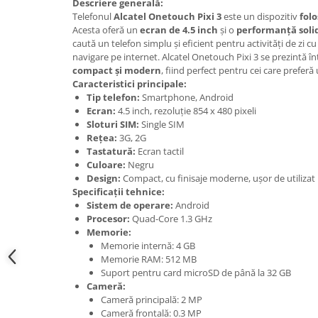
Samsung
Descriere generală:
Benzi flex
Telefonul
Alcatel Onetouch Pixi 3
este un dispozitiv
folo
Sony
Acesta oferă un
ecran de 4.5 inch
și o
performanță soli
Banda tastatura
caută un telefon simplu și eficient pentru activități de zi cu
Cablu coaxial
navigare pe internet. Alcatel Onetouch Pixi 3 se prezintă în
Flex antena
compact și modern
, fiind perfect pentru cei care preferă 
Caracteristici principale:
Flex buton
Tip telefon:
Smartphone, Android
Flex casca
Ecran:
4.5 inch, rezoluție 854 x 480 pixeli
Sloturi SIM:
Single SIM
Flex incarcare
Rețea:
3G, 2G
Flex LCD
Tastatură:
Ecran tactil
Flex pornire
Culoare:
Negru
Design:
Compact, cu finisaje moderne, ușor de utilizat
Flex volum
Specificații tehnice:
Sonerie
Sistem de operare:
Android
Camera video telefon
Procesor:
Quad-Core 1.3 GHz
Memorie:
Allview
Memorie internă: 4 GB
Apple
Memorie RAM: 512 MB
Suport pentru card microSD de până la 32 GB
HTC
Cameră:
iPhone
Cameră principală: 2 MP
Cameră frontală: 0.3 MP
LG