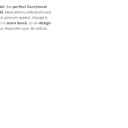
sit
, dar
perfect funcțional
.
dă
, ideal pentru utilizatorii care
 zi, precum apeluri, mesaje și
tr-o
stare bună
, cu un
design
un dispozitiv ușor de utilizat.