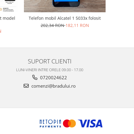
it model
Telefon mobil Alcatel 1 5033x folosit
Telefon 
202,34 RON
182,11 RON
20
N
SUPORT CLIENTI
LUNI-VINERI INTRE ORELE 09.00 - 17.00
0720024622
comenzi@bradului.ro