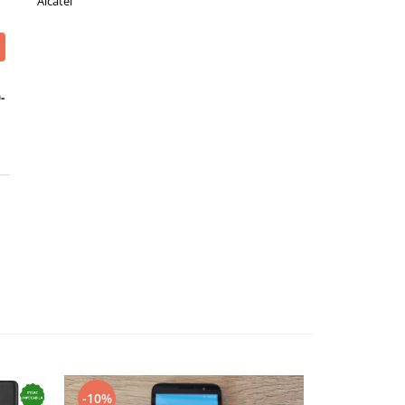
Alcatel
-
-10%