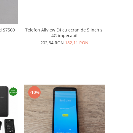
d S7560
Telefon Allview E4 cu ecran de 5 inch si
Telefon 
4G impecabil
202,34 RON
182,11 RON
15
-10%
-10%