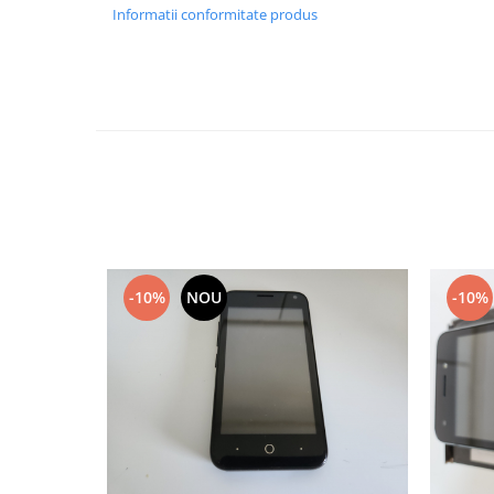
Informatii conformitate produs
Lenovo
LG
Motorola
Nokia
Oppo
Samsung
Sony
Vodafone
Wiko
Xiaomi
-10%
NOU
-10%
ZTE
Mufa incarcare
Allview
Asus
Lenovo
Nokia
Samsung