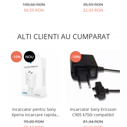
LGIP-520N
Optimus 3D FL-53HN
100,66 RON
35,59 RON
Nokia
90,59 RON
32,03 RON
Samsung
Vodafone
Xiaomi
ALTI CLIENTI AU CUMPARAT
Touchscreen
Acer
ALCATEL
-10%
NOU
-10%
Allview
Blackberry
E-BODA
Google
HTC
Iphone
LG
Incarcator pentru Sony
Incarcator Sony Ericsson
MEIZU
Xperia incarcare rapida
C905 k750i compatibil
Motorola
UCH12 + cablu UCB20 TIP C
99,00 RON
81,34 RON
Nokia