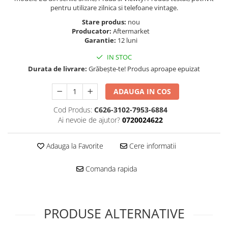
Folie scticla
pentru utilizare zilnica si telefoane vintage.
Kodak
Geam camera
Stare produs:
nou
Logitec
Huse
Producator:
Aftermarket
Makita
Garantie:
12 luni
Laveta
Maxcom
Mufa Jack
IN STOC
Meizu
Pen
Durata de livrare:
Grăbește-te! Produs aproape epuizat
Nokia
Periute de dinti electrice
OralB
ADAUGA IN COS
Prelungitor USB
Philips
Rama ras
Cod Produs:
C626-3102-7953-6884
RC LiPo
Ai nevoie de ajutor?
0720024622
Suport MicroUSB
Summer
Suport Sim
Toshiba
Adauga la Favorite
Cere informatii
Suruburi
Ulefone
Taste
Comanda rapida
UMI
Carcasa telefon
Vodafone
Allview
Wella
Carcasa LG
PRODUSE ALTERNATIVE
Wiko Lenny
Carcasa Nokia
ZTE