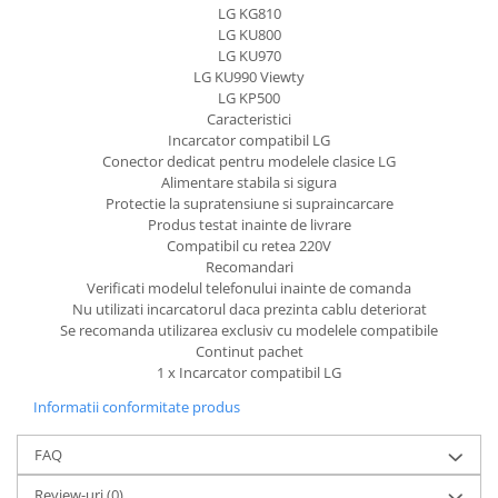
LG KG810
Lenovo
LG KU800
LG
LG KU970
LG KU990 Viewty
Motorola
LG KP500
Nokia
Caracteristici
Oppo
Incarcator compatibil LG
Conector dedicat pentru modelele clasice LG
Samsung
Alimentare stabila si sigura
Sony
Protectie la supratensiune si supraincarcare
Vodafone
Produs testat inainte de livrare
Compatibil cu retea 220V
Wiko
Recomandari
Xiaomi
Verificati modelul telefonului inainte de comanda
Nu utilizati incarcatorul daca prezinta cablu deteriorat
ZTE
Se recomanda utilizarea exclusiv cu modelele compatibile
Mufa incarcare
Continut pachet
1 x Incarcator compatibil LG
Allview
Asus
Informatii conformitate produs
Lenovo
FAQ
Nokia
Samsung
Review-uri
(0)