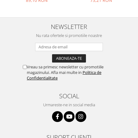
89,10 RON
73,21 RON
Philips
Sony
Touchscreen Huawei
NEWSLETTER
Touchscreen Lenovo
Nu rata ofertele si promotiile noastre
Touchscreen Samsung
UTOK
Vodafone
Vonino
Vreau sa primesc newsletter cu promotiile
Wiko
magazinului. Afla mai multe in
Politica de
Confidentialitate
ZTE
SOCIAL
Urmareste-ne in social media
SUPORT CLIENTI