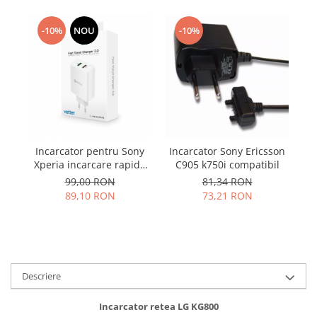
Samsung
Benzi flex
Sony
-10%
NOU
-10%
Banda tastatura
Cablu coaxial
Flex antena
Flex buton
Flex casca
Flex incarcare
Flex LCD
Incarcator pentru Sony
Incarcator Sony Ericsson
In
Flex pornire
Xperia incarcare rapida
C905 k750i compatibil
HW
UCH12 + cablu UCB20 TIP
Flex volum
99,00 RON
81,34 RON
C
89,10 RON
73,21 RON
Sonerie
Camera video telefon
Allview
Apple
Descriere
HTC
iPhone
Incarcator retea LG KG800
LG