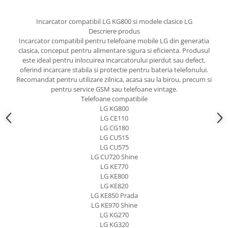
Nokia
Incarcator compatibil LG KG800 si modele clasice LG
Samsung
Descriere produs
Sony
Incarcator compatibil pentru telefoane mobile LG din generatia
Display
clasica, conceput pentru alimentare sigura si eficienta. Produsul
este ideal pentru inlocuirea incarcatorului pierdut sau defect,
Acer
oferind incarcare stabila si protectie pentru bateria telefonului.
Alcatel
Recomandat pentru utilizare zilnica, acasa sau la birou, precum si
pentru service GSM sau telefoane vintage.
Allview
Telefoane compatibile
Asus
LG KG800
LG CE110
Asus
LG CG180
Blackberry
LG CU515
Blackview
LG CU575
LG CU720 Shine
Display Oneplus
LG KE770
HTC
LG KE800
HTC
LG KE820
LG KE850 Prada
Huawei
LG KE970 Shine
Iphone
LG KG270
LG KG320
IPOD