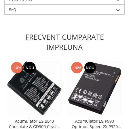
Placi de baza
FAQ
Placa de baza Allview
Alcatel
Apple
FRECVENT CUMPARATE
Asus
HTC
IMPREUNA
Huawei
LG
Nokia
-10%
NOU
-10%
NOU
Oppo
Samsung
Sony
Rama mijloc telefon
Allview
Allview
Huawei
Acumulator LG BL40
Acumulator LG P990
Chocolate & GD900 Crystal
Optimus Speed 2X P920
LG