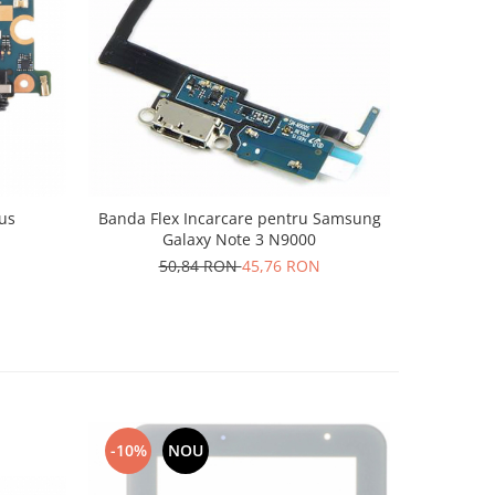
-10%
lus
Banda Flex Incarcare pentru Samsung
Banda Fle
Galaxy Note 3 N9000
N
50,84 RON
45,76 RON
7
-10%
NOU