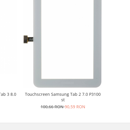
-10%
ab 3 8.0
Touchsc
Touchscreen Samsung Tab 2 7.0 P3100
st
1
100,66 RON
90,59 RON