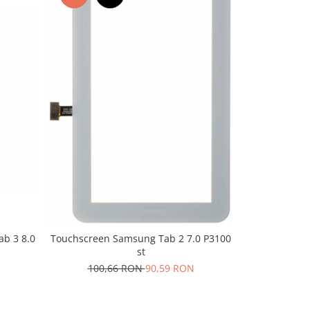
-10%
N
b 3 8.0
Touchscree
Touchscreen Samsung Tab 2 7.0 P3100
T21
st
100,
100,66 RON
90,59 RON