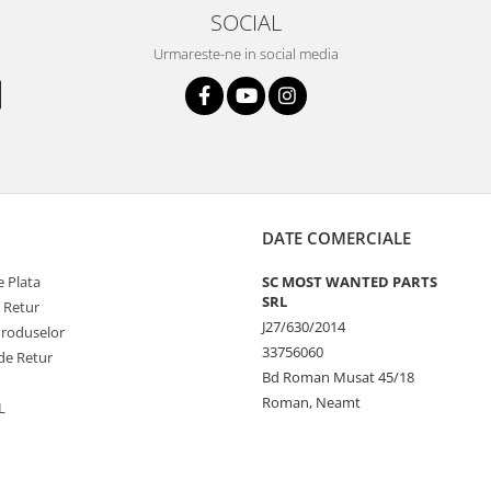
SOCIAL
Urmareste-ne in social media
DATE COMERCIALE
 Plata
SC MOST WANTED PARTS
SRL
e Retur
J27/630/2014
Produselor
33756060
de Retur
Bd Roman Musat 45/18
Roman, Neamt
L