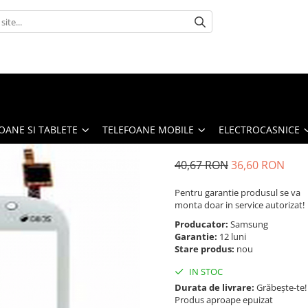
OANE SI TABLETE
TELEFOANE MOBILE
ELECTROCASNICE
40,67 RON
36,60 RON
Pentru garantie produsul se va
monta doar in service autorizat!
Producator:
Samsung
Garantie:
12 luni
Stare produs:
nou
IN STOC
Durata de livrare:
Grăbește-te!
Produs aproape epuizat