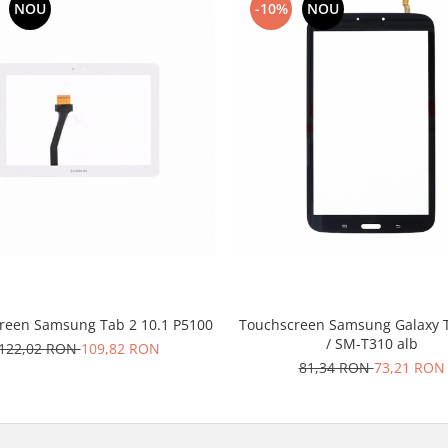
NOU
-10%
NOU
reen Samsung Tab 2 10.1 P5100
Touchscreen Samsung Galaxy T
/ SM-T310 alb
122,02 RON
109,82 RON
81,34 RON
73,21 RON