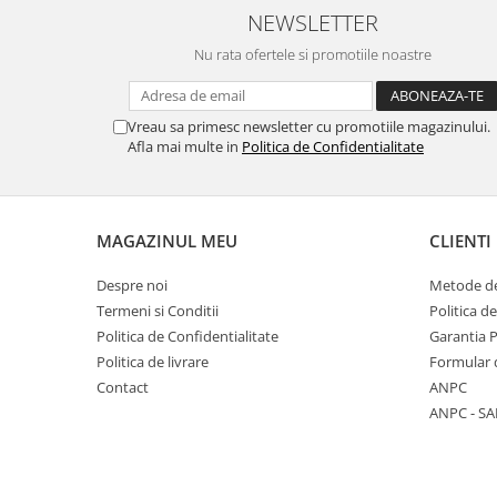
NEWSLETTER
Placi de baza
Placa de baza Allview
Nu rata ofertele si promotiile noastre
Alcatel
Apple
Vreau sa primesc newsletter cu promotiile magazinului.
Asus
Afla mai multe in
Politica de Confidentialitate
HTC
Huawei
LG
MAGAZINUL MEU
CLIENTI
Nokia
Oppo
Despre noi
Metode de
Termeni si Conditii
Politica d
Samsung
Politica de Confidentialitate
Garantia 
Sony
Politica de livrare
Formular 
Rama mijloc telefon
Contact
ANPC
Allview
ANPC - SA
Allview
Huawei
LG