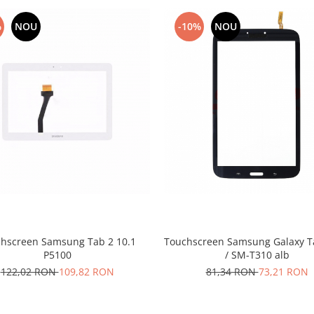
%
NOU
-10%
NOU
hscreen Samsung Tab 2 10.1
Touchscreen Samsung Galaxy Ta
P5100
/ SM-T310 alb
122,02 RON
109,82 RON
81,34 RON
73,21 RON