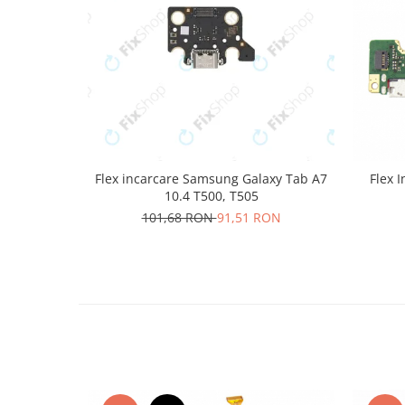
Nokia
Samsung
Sony
Display
Acer
Alcatel
Allview
Flex incarcare Samsung Galaxy Tab A7
Flex 
Asus
10.4 T500, T505
Asus
101,68 RON
91,51 RON
Blackberry
Blackview
Display Oneplus
HTC
HTC
Huawei
Iphone
IPOD