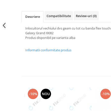
Samsung
Benzi flex
Sony
Banda tastatura
Compatibilitate
Review-uri
(0)
Descriere
Cablu coaxial
Flex antena
Inlocuitorul vechiului dvs geam cu tot cu banda flex tou
Flex buton
Galaxy Grand i9082
Flex casca
Produs disponibil pe varianta alba
Flex incarcare
Informatii conformitate produs
Flex LCD
Flex pornire
Flex volum
Sonerie
Camera video telefon
Allview
Apple
-10%
NOU
-10%
HTC
iPhone
LG