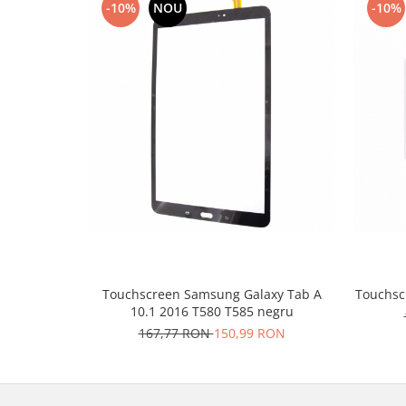
-10%
NOU
-10%
Lenovo
LG
Motorola
Nokia
Oppo
Samsung
Sony
Vodafone
Wiko
Xiaomi
ZTE
Mufa incarcare
Touchscreen Samsung Galaxy Tab A
Touchsc
Allview
10.1 2016 T580 T585 negru
Asus
167,77 RON
150,99 RON
Lenovo
Nokia
Samsung