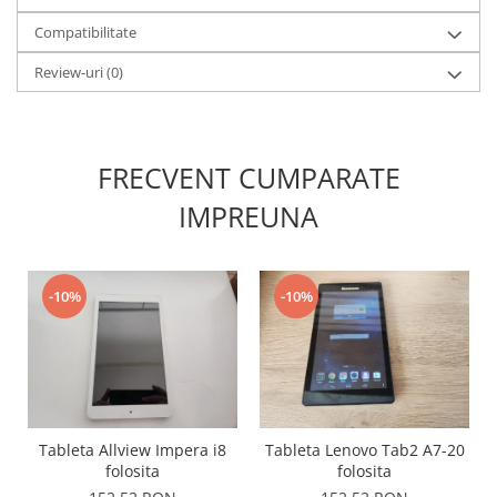
Lenovo
Compatibilitate
LG
Review-uri
(0)
Motorola
Nokia
Oppo
Samsung
FRECVENT CUMPARATE
Sony
IMPREUNA
Vodafone
Wiko
Xiaomi
-10%
-10%
ZTE
Mufa incarcare
Allview
Asus
Lenovo
Tableta Allview Impera i8
Tableta Lenovo Tab2 A7-20
Nokia
folosita
folosita
Samsung