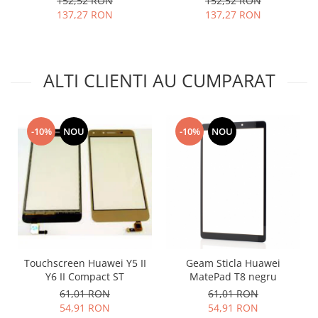
152,52 RON
152,52 RON
Placi de baza
137,27 RON
137,27 RON
Placa de baza Allview
Alcatel
Apple
ALTI CLIENTI AU CUMPARAT
Asus
HTC
Huawei
-10%
NOU
-10%
NOU
LG
Nokia
Oppo
Samsung
Sony
Rama mijloc telefon
Allview
Touchscreen Huawei Y5 II
Geam Sticla Huawei
Y6 II Compact ST
MatePad T8 negru
Allview
61,01 RON
61,01 RON
Huawei
54,91 RON
54,91 RON
LG