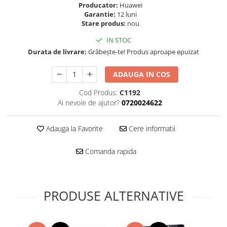
Folie scticla
Producator:
Huawei
Kodak
Geam camera
Garantie:
12 luni
Stare produs:
nou
Logitec
Huse
Makita
Laveta
IN STOC
Maxcom
Durata de livrare:
Grăbește-te! Produs aproape epuizat
Mufa Jack
Meizu
Pen
ADAUGA IN COS
Nokia
Periute de dinti electrice
OralB
Cod Produs:
C1192
Prelungitor USB
Ai nevoie de ajutor?
0720024622
Philips
Rama ras
RC LiPo
Suport MicroUSB
Adauga la Favorite
Cere informatii
Summer
Suport Sim
Toshiba
Suruburi
Comanda rapida
Ulefone
Taste
UMI
Carcasa telefon
Vodafone
Allview
PRODUSE ALTERNATIVE
Wella
Carcasa LG
Wiko Lenny
Carcasa Nokia
ZTE