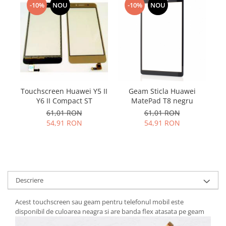
Samsung
-10%
NOU
-10%
NOU
Benzi flex
Sony
Banda tastatura
Cablu coaxial
Flex antena
Flex buton
Flex casca
Flex incarcare
Touchscreen Huawei Y5 II
Geam Sticla Huawei
Y6 II Compact ST
MatePad T8 negru
Flex LCD
61,01 RON
61,01 RON
Flex pornire
54,91 RON
54,91 RON
Flex volum
Sonerie
Camera video telefon
Allview
Descriere
Apple
HTC
Acest touchscreen sau geam pentru telefonul mobil este
iPhone
disponibil de culoarea neagra si are banda flex atasata pe geam
LG