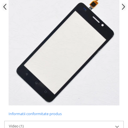
Nokia
Samsung
Sony
Display
Acer
Alcatel
Allview
Asus
Asus
Blackberry
Blackview
Display Oneplus
HTC
HTC
Huawei
Informatii conformitate produs
Iphone
IPOD
Video
(1)