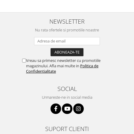
Nokia
Samsung
NEWSLETTER
Vodafone
Nu rata ofertele si promotiile noastre
Xiaomi
Touchscreen
Acer
ALCATEL
Vreau sa primesc newsletter cu promotiile
Allview
magazinului. Afla mai multe in
Politica de
Blackberry
Confidentialitate
E-BODA
Google
SOCIAL
HTC
Urmareste-ne in social media
Iphone
LG
MEIZU
Motorola
SUPORT CLIENTI
Nokia