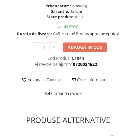
Folie scticla
Producator:
Samsung
Kodak
Geam camera
Garantie:
12 luni
Logitec
Huse
Stare produs:
utilizat
Makita
Laveta
IN STOC
Maxcom
Mufa Jack
Durata de livrare:
Grăbește-te! Produs aproape epuizat
Meizu
Pen
Nokia
ADAUGA IN COS
Periute de dinti electrice
OralB
Prelungitor USB
Cod Produs:
C1044
Philips
Rama ras
Ai nevoie de ajutor?
0720024622
RC LiPo
Suport MicroUSB
Summer
Suport Sim
Adauga la Favorite
Cere informatii
Toshiba
Suruburi
Comanda rapida
Ulefone
Taste
UMI
Carcasa telefon
Vodafone
Allview
Wella
PRODUSE ALTERNATIVE
Carcasa LG
Wiko Lenny
Carcasa Nokia
ZTE