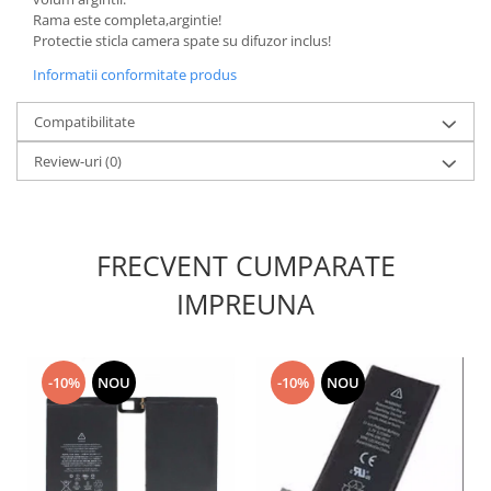
Rama este completa,argintie!
Nokia
Protectie sticla camera spate su difuzor inclus!
Samsung
Informatii conformitate produs
Sony
Display
Compatibilitate
Acer
Review-uri
(0)
Alcatel
Allview
Asus
Asus
FRECVENT CUMPARATE
Blackberry
IMPREUNA
Blackview
Display Oneplus
HTC
-10%
NOU
-10%
NOU
HTC
Huawei
Iphone
IPOD