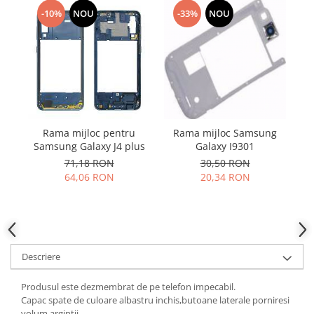
Samsung
Benzi flex
-10%
NOU
-33%
NOU
Sony
Banda tastatura
Cablu coaxial
Flex antena
Flex buton
Flex casca
Flex incarcare
Rama mijloc pentru
Rama mijloc Samsung
Flex LCD
Samsung Galaxy J4 plus
Galaxy I9301
Flex pornire
71,18 RON
30,50 RON
64,06 RON
20,34 RON
Flex volum
Sonerie
Camera video telefon
Allview
Apple
Descriere
HTC
Produsul este dezmembrat de pe telefon impecabil.
iPhone
Capac spate de culoare albastru inchis,butoane laterale porniresi
LG
volum argintii.