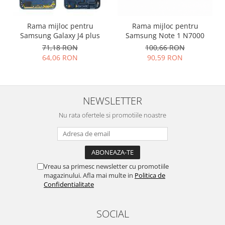
Placi de baza
Placa de baza Allview
Rama mijloc pentru
Rama mijloc pentru
Samsung Galaxy J4 plus
Samsung Note 1 N7000
Alcatel
71,18 RON
100,66 RON
Apple
64,06 RON
90,59 RON
Asus
HTC
Huawei
NEWSLETTER
LG
Nu rata ofertele si promotiile noastre
Nokia
Oppo
Samsung
Sony
Vreau sa primesc newsletter cu promotiile
Rama mijloc telefon
magazinului. Afla mai multe in
Politica de
Allview
Confidentialitate
Allview
Huawei
SOCIAL
LG