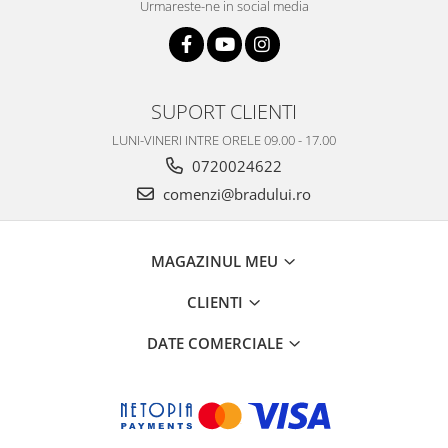
Urmareste-ne in social media
Nokia
Samsung
Vodafone
Xiaomi
SUPORT CLIENTI
Touchscreen
LUNI-VINERI INTRE ORELE 09.00 - 17.00
Acer
0720024622
ALCATEL
comenzi@bradului.ro
Allview
Blackberry
MAGAZINUL MEU
E-BODA
Google
CLIENTI
HTC
Iphone
DATE COMERCIALE
LG
MEIZU
Motorola
Nokia