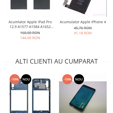
Lenovo
LG
Motorola
Acumlator Apple iPad Pro
Acumulator Apple iPhone 4
Nokia
12.9 A1577 A1584 A1652
45,76 RON
Oppo
Compatibil
160,00 RON
41,18 RON
144,00 RON
Samsung
Sony
Vodafone
Wiko
ALTI CLIENTI AU CUMPARAT
Xiaomi
ZTE
Mufa incarcare
-10%
NOU
-10%
NOU
Allview
Asus
Lenovo
Nokia
Samsung