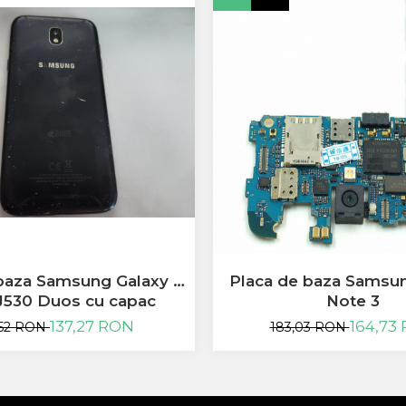
baza Samsung Galaxy J5
Placa de baza Samsu
J530 Duos cu capac
Note 3
137,27 RON
164,73
,52 RON
183,03 RON