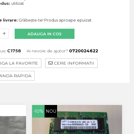
odus:
utilizat
 livrare:
Grăbește-te! Produs aproape epuizat
ADAUGA IN COS
us:
C1758
Ai nevoie de ajutor?
0720024622
GA LA FAVORITE
CERE INFORMATII
NDA RAPIDA
-10%
NOU