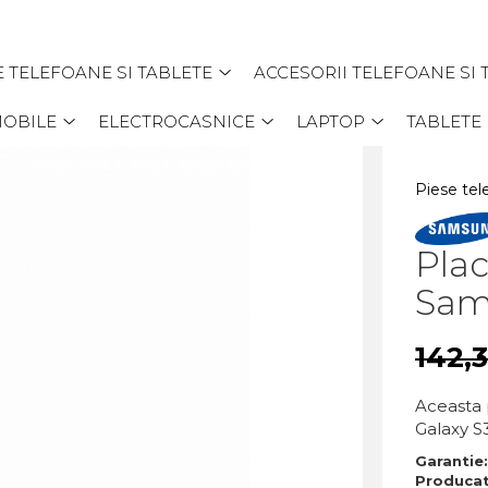
E TELEFOANE SI TABLETE
ACCESORII TELEFOANE SI 
MOBILE
ELECTROCASNICE
LAPTOP
TABLETE
Piese tel
Pla
Sam
142,
Aceasta 
Galaxy S3
Garantie
Produca