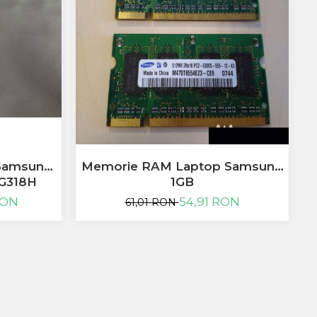
-
 Samsung
Memorie RAM Laptop Samsung
P
 G318H
1GB
RON
54,91 RON
61,01 RON