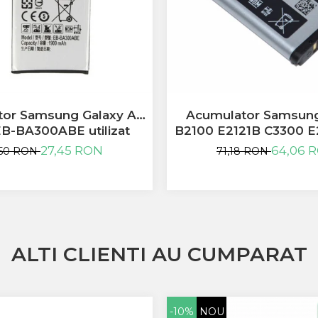
or Samsung Galaxy A3
Acumulator Samsung
B-BA300ABE utilizat
B2100 E2121B C3300 E
P900 AB553446BU
27,45 RON
64,06 
,50 RON
71,18 RON
ALTI CLIENTI AU CUMPARAT
-10%
NOU