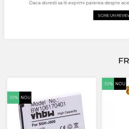
Daca doresti sa iti exprimi parerea despre ac
Acer
Alcatel
SCRIE UN REVI
Allview
Asus
Asus
Blackberry
Blackview
Display Oneplus
F
HTC
HTC
Huawei
Iphone
-10%
NOU
IPOD
Lenovo
-10%
NOU
LG
Motorola
Nokia
Oppo
Samsung