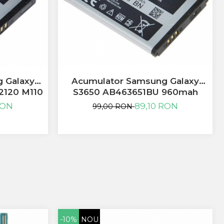
 Galaxy
Acumulator Samsung Galaxy
2120 M110
S3650 AB463651BU 960mah
 SWAP
RON
89,10 RON
99,00 RON
-10%
NOU