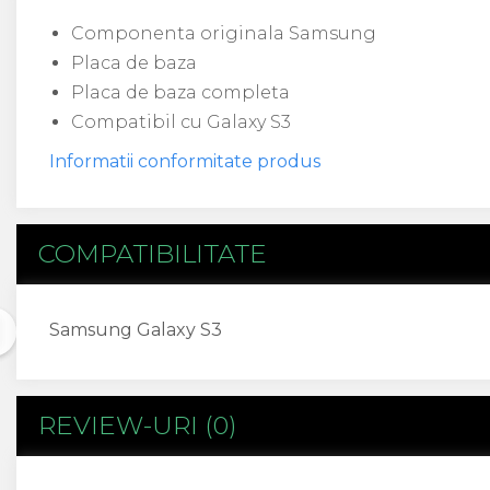
Flex antena
Componenta originala Samsung
Flex buton
Placa de baza
Flex casca
Flex incarcare
Placa de baza completa
Flex LCD
Compatibil cu Galaxy S3
Flex pornire
Informatii conformitate produs
Flex volum
Sonerie
Camera Video Telefon
COMPATIBILITATE
Allview
Apple
HTC
Samsung Galaxy S3
iPhone
LG
Nokia
Samsung
REVIEW-URI
(0)
Sony
Display