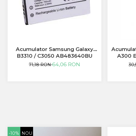
Sony
Vodafone
Wiko
Xiaomi
ZTE
Mufa Incarcare
Acumulator Samsung Galaxy
Acumulat
Allview
B3310 / C3050 AB483640BU
A300 E
Asus
64,06 RON
71,18 RON
30
Lenovo
Nokia
Samsung
Placi De Baza
Placa de baza Allview
Alcatel
Apple
Asus
HTC
-10%
NOU