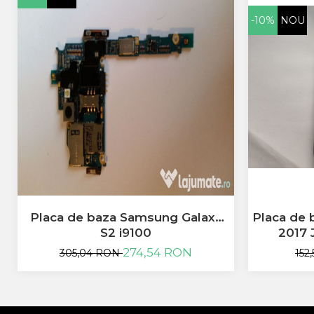
Huawei
-10%
NOU
LG
Nokia
Oppo
Samsung
Sony
Rama Mijloc Telefon
Allview
Allview
Huawei
LG
Nokia
Samsung
Placa de baza Samsung Galaxy
Placa de 
Vodafone
S2 i9100
2017 
Xiaomi
274,54 RON
305,04 RON
152
Touchscreen
Acer
ALCATEL