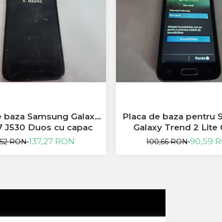
e baza Samsung Galaxy
Placa de baza pentru
7 J530 Duos cu capac
Galaxy Trend 2 Lite
functionala
137,27 RON
90,59 
2,52 RON
100,66 RON