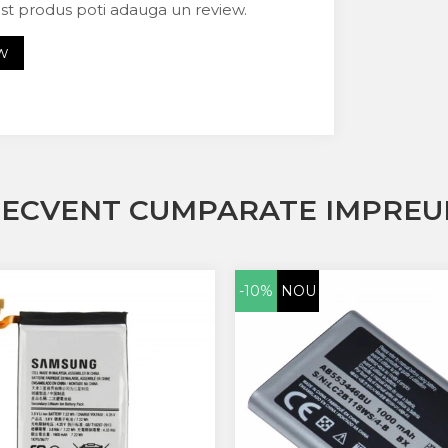
est produs poti adauga un review.
EW
RECVENT CUMPARATE IMPREU
-10%
NOU