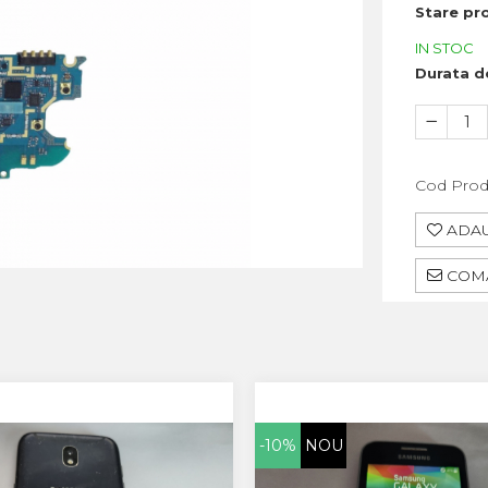
Stare pr
IN STOC
Durata de
Cod Prod
ADAU
COMA
-10%
NOU