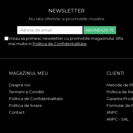
Allview
NEWSLETTER
Blackberry
E-BODA
Nu rata ofertele si promotiile noastre
Google
HTC
Vreau sa primesc newsletter cu promotiile magazinului. Afla
Iphone
mai multe in
Politica de Confidentialitate
LG
MEIZU
Motorola
Nokia
MAGAZINUL MEU
CLIENTI
Philips
Sony
Despre noi
Metode de Pl
Touchscreen Huawei
Termeni si Conditii
Politica de Re
Touchscreen Lenovo
Politica de Confidentialitate
Garantia Prod
Touchscreen Samsung
Politica de livrare
Formular de 
UTOK
Contact
ANPC
Vodafone
ANPC - SAL
Vonino
Wiko