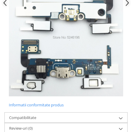
Nokia
Samsung
Sony
Display
Acer
Alcatel
Allview
Asus
Asus
Blackberry
Blackview
Display Oneplus
HTC
Informatii conformitate produs
HTC
Huawei
Compatibilitate
Iphone
Review-uri
(0)
IPOD