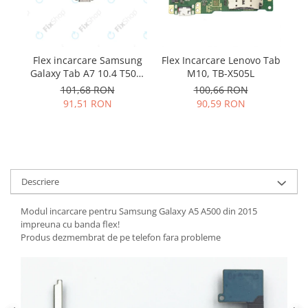
Samsung
Benzi flex
Sony
Banda tastatura
Cablu coaxial
Flex incarcare Samsung
Flex Incarcare Lenovo Tab
F
Flex antena
Galaxy Tab A7 10.4 T500,
M10, TB-X505L
T505
Flex buton
101,68 RON
100,66 RON
91,51 RON
90,59 RON
Flex casca
Flex incarcare
Flex LCD
Flex pornire
Flex volum
Descriere
Sonerie
Modul incarcare pentru Samsung Galaxy A5 A500 din 2015
Camera video telefon
impreuna cu banda flex!
Allview
Produs dezmembrat de pe telefon fara probleme
Apple
HTC
iPhone
LG