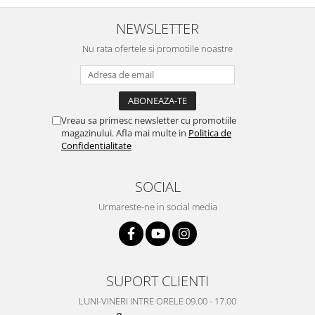
Nokia
NEWSLETTER
Samsung
Nu rata ofertele si promotiile noastre
Vodafone
Xiaomi
Touchscreen
Acer
Vreau sa primesc newsletter cu promotiile
ALCATEL
magazinului. Afla mai multe in
Politica de
Confidentialitate
Allview
Blackberry
SOCIAL
E-BODA
Google
Urmareste-ne in social media
HTC
Iphone
LG
MEIZU
SUPORT CLIENTI
Motorola
LUNI-VINERI INTRE ORELE 09.00 - 17.00
Nokia