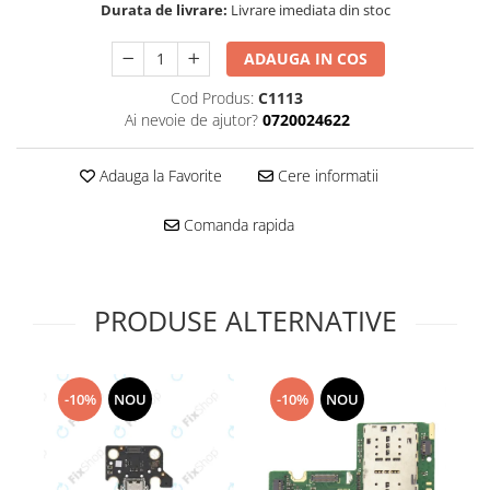
Folie scticla
Durata de livrare:
Livrare imediata din stoc
Kodak
Geam camera
Logitec
ADAUGA IN COS
Huse
Makita
Laveta
Cod Produs:
C1113
Maxcom
Mufa Jack
Ai nevoie de ajutor?
0720024622
Meizu
Pen
Nokia
Periute de dinti electrice
Adauga la Favorite
Cere informatii
OralB
Prelungitor USB
Philips
Comanda rapida
Rama ras
RC LiPo
Suport MicroUSB
Summer
Suport Sim
Toshiba
PRODUSE ALTERNATIVE
Suruburi
Ulefone
Taste
UMI
Carcasa telefon
Vodafone
-10%
NOU
-10%
NOU
Allview
Wella
Carcasa LG
Wiko Lenny
Carcasa Nokia
ZTE