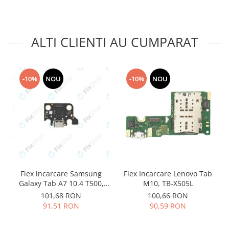
Placi de baza
Placa de baza Allview
ALTI CLIENTI AU CUMPARAT
Alcatel
Apple
Asus
HTC
-10%
NOU
-10%
NOU
Huawei
LG
Nokia
Oppo
Samsung
Sony
Rama mijloc telefon
Flex incarcare Samsung
Flex Incarcare Lenovo Tab
Galaxy Tab A7 10.4 T500,
M10, TB-X505L
Allview
T505
101,68 RON
100,66 RON
Allview
91,51 RON
90,59 RON
Huawei
LG