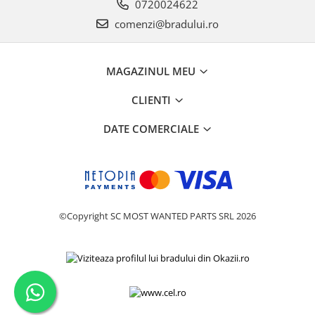
0720024622
Philips
comenzi@bradului.ro
Sony
Touchscreen Huawei
Touchscreen Lenovo
MAGAZINUL MEU
Touchscreen Samsung
CLIENTI
UTOK
Vodafone
DATE COMERCIALE
Vonino
Wiko
ZTE
©Copyright SC MOST WANTED PARTS SRL 2026