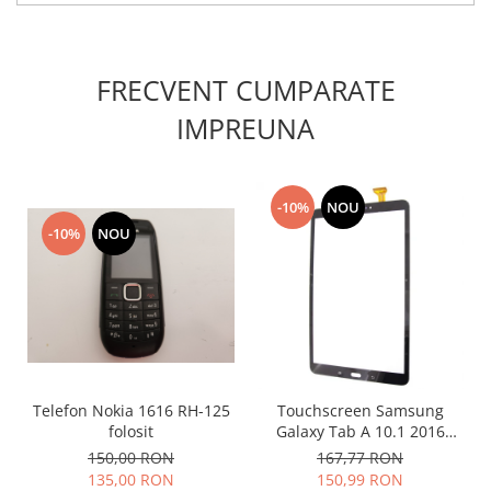
Lenovo
LG
Motorola
FRECVENT CUMPARATE
Nokia
IMPREUNA
Oppo
Samsung
Sony
-10%
NOU
Vodafone
-10%
NOU
Wiko
Xiaomi
ZTE
Mufa incarcare
Allview
Asus
Telefon Nokia 1616 RH-125
Touchscreen Samsung
Lenovo
folosit
Galaxy Tab A 10.1 2016
T580 T585 negru
Nokia
150,00 RON
167,77 RON
135,00 RON
150,99 RON
Samsung