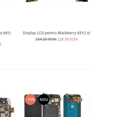
o (M1)
Display LCD pentru Blackberry KEY2 st
Display c
254,20 RON
228,78 RON
N
20
-10%
NOU