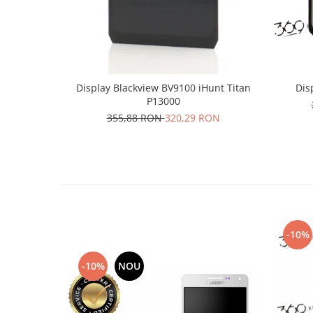
Placi de baza
Placa de baza Allview
Alcatel
Apple
Display Blackview BV9100 iHunt Titan
Dis
Asus
P13000
HTC
355,88 RON
320,29 RON
Huawei
LG
Nokia
Oppo
Samsung
Sony
-10%
Rama mijloc telefon
Allview
-10%
NOU
Allview
Huawei
LG