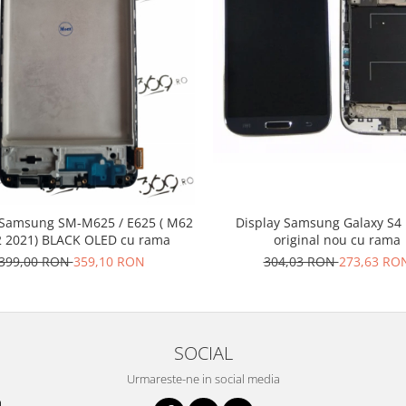
 Samsung SM-M625 / E625 ( M62
Display Samsung Galaxy S4 
2 2021) BLACK OLED cu rama
original nou cu rama
399,00 RON
359,10 RON
304,03 RON
273,63 RO
SOCIAL
Urmareste-ne in social media