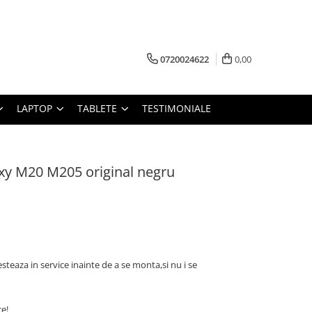
0720024622
0,00
LAPTOP
TABLETE
TESTIMONIALE
xy M20 M205 original negru
esteaza in service inainte de a se monta,si nu i se
ce!