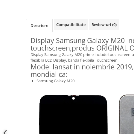
Samsung
Benzi flex
Sony
Banda tastatura
Cablu coaxial
Compatibilitate
Review-uri
(0)
Descriere
Flex antena
Flex buton
Display Samsung Galaxy M20 n
Flex casca
touchscreen,produs ORIGINAL 
Flex incarcare
Display Samsung Galaxy M20 prime include touchscreen-ul
flexibila LCD Display, banda flexibila Touchscreen
Flex LCD
Model lansat in noiembrie 2019,
Flex pornire
mondial ca:
Flex volum
Samsung Galaxy M20
Sonerie
Camera video telefon
Allview
Apple
HTC
iPhone
LG