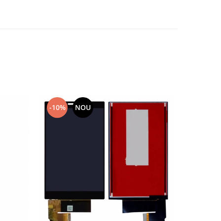
-10%
NOU
-10%