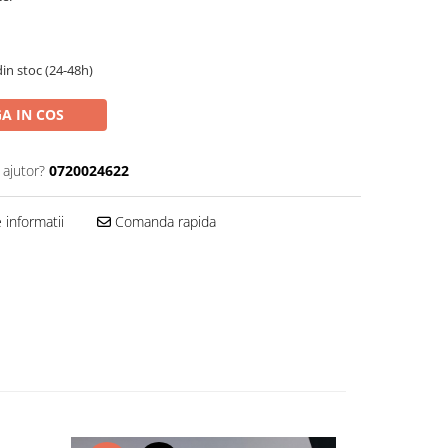
in stoc (24-48h)
A IN COS
 ajutor?
0720024622
informatii
Comanda rapida