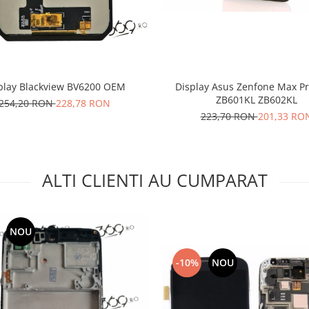
play Blackview BV6200 OEM
Display Asus Zenfone Max Pr
ZB601KL ZB602KL
254,20 RON
228,78 RON
223,70 RON
201,33 RO
ALTI CLIENTI AU CUMPARAT
NOU
-10%
NOU