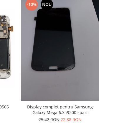
-10%
NOU
-10%
N
I9505
Display complet pentru Samsung
Display Sam
Galaxy Mega 6.3 i9200 spart
ram
25,42 RON
22,88 RON
202,