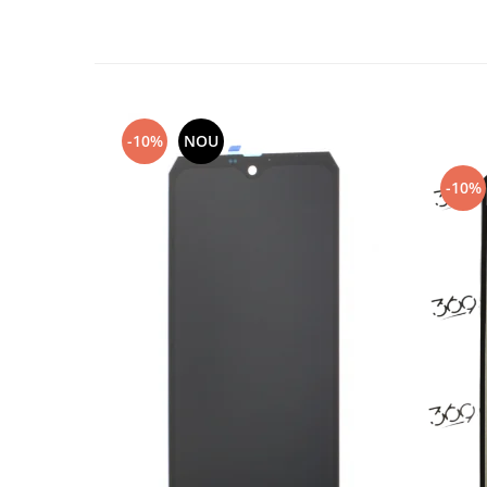
Lenovo
LG
Motorola
Nokia
Oppo
-10%
NOU
Samsung
-10%
Sony
Vodafone
Wiko
Xiaomi
ZTE
Mufa incarcare
Allview
Asus
Lenovo
Nokia
Samsung