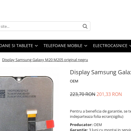
OANE SI TABLETE
TELEFOANE MOBILE
ELECTROCASNICE
/
Display Samsung Galaxy M20 M205 original negru
Display Samsung Gala
OEM
223,70 RON
201,33 RON
Pentru a beneficia de garantie, se t
indeparteaza folia ecran(sigiliu)
Producator:
OEM
Garantie:
3 luni cu montaj in servi