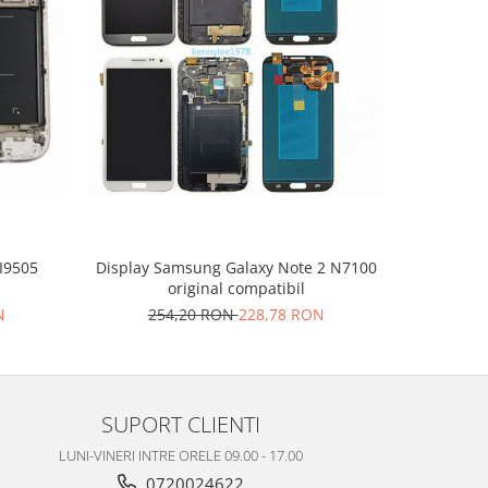
-10%
I9505
Display Samsung Galaxy Note 2 N7100
Display Sa
original compatibil
N
254,20 RON
228,78 RON
25
SUPORT CLIENTI
LUNI-VINERI INTRE ORELE 09.00 - 17.00
0720024622