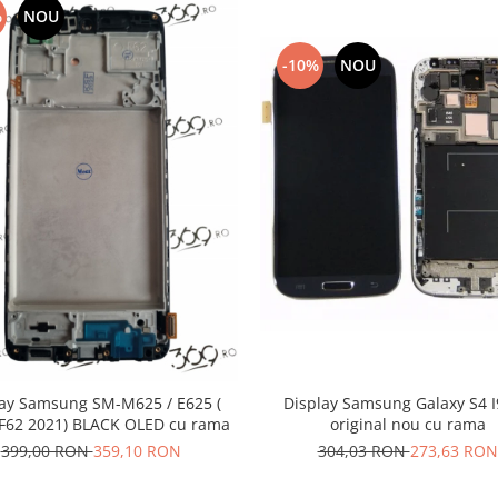
%
NOU
-10%
NOU
lay Samsung SM-M625 / E625 (
Display Samsung Galaxy S4 
 F62 2021) BLACK OLED cu rama
original nou cu rama
399,00 RON
359,10 RON
304,03 RON
273,63 RON