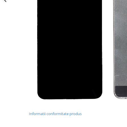
Nokia
Samsung
Sony
Display
Acer
Alcatel
Allview
Asus
Asus
Blackberry
Blackview
Display Oneplus
HTC
HTC
Huawei
Informatii conformitate produs
Iphone
IPOD