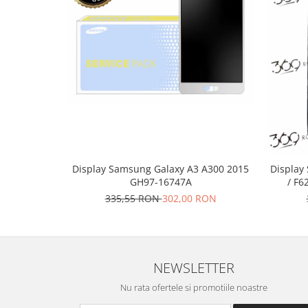
Nokia
Samsung
Vodafone
Xiaomi
Touchscreen
Acer
ALCATEL
Allview
Blackberry
Display Samsung Galaxy A3 A300 2015
Display
E-BODA
GH97-16747A
/ F6
Google
335,55 RON
302,00 RON
HTC
Iphone
LG
NEWSLETTER
MEIZU
Motorola
Nu rata ofertele si promotiile noastre
Nokia