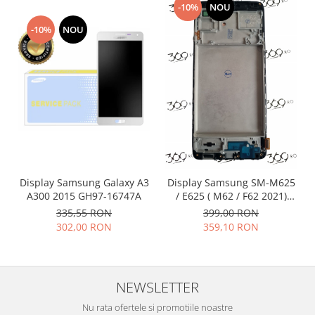
-10%
NOU
Nokia
-10%
NOU
Samsung
Vodafone
Xiaomi
Touchscreen
Acer
ALCATEL
Allview
Blackberry
Display Samsung Galaxy A3
Display Samsung SM-M625
E-BODA
A300 2015 GH97-16747A
/ E625 ( M62 / F62 2021)
Google
BLACK OLED cu rama
335,55 RON
399,00 RON
HTC
302,00 RON
359,10 RON
Iphone
LG
MEIZU
NEWSLETTER
Motorola
Nu rata ofertele si promotiile noastre
Nokia