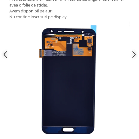
avea o folie de sticla).
Nokia
Avem disponibil pe auri
Samsung
Nu contine inscrisuri pe display.
Sony
Display
Acer
Alcatel
Allview
Asus
Asus
Blackberry
Blackview
Display Oneplus
HTC
HTC
Huawei
Iphone
IPOD