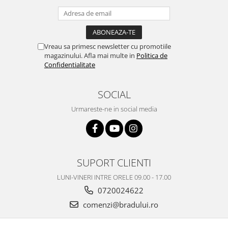
Philips
Sony
Touchscreen Huawei
Vreau sa primesc newsletter cu promotiile
Touchscreen Lenovo
magazinului. Afla mai multe in
Politica de
Touchscreen Samsung
Confidentialitate
UTOK
Vodafone
SOCIAL
Vonino
Urmareste-ne in social media
Wiko
ZTE
SUPORT CLIENTI
LUNI-VINERI INTRE ORELE 09.00 - 17.00
0720024622
comenzi@bradului.ro