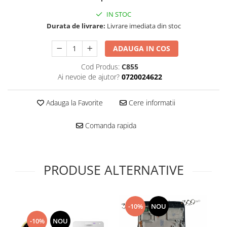
Folie scticla
Kodak
Geam camera
IN STOC
Logitec
Durata de livrare:
Livrare imediata din stoc
Huse
Makita
Laveta
ADAUGA IN COS
Maxcom
Mufa Jack
Meizu
Cod Produs:
C855
Pen
Ai nevoie de ajutor?
0720024622
Nokia
Periute de dinti electrice
OralB
Prelungitor USB
Adauga la Favorite
Cere informatii
Philips
Rama ras
RC LiPo
Suport MicroUSB
Comanda rapida
Summer
Suport Sim
Toshiba
Suruburi
Ulefone
Taste
PRODUSE ALTERNATIVE
UMI
Carcasa telefon
Vodafone
Allview
Wella
Carcasa LG
-10%
NOU
Wiko Lenny
Carcasa Nokia
-10%
NOU
ZTE