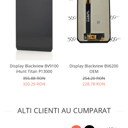
Placi de baza
Placa de baza Allview
Alcatel
Apple
Asus
HTC
Huawei
LG
Display Blackview BV6200
Display Blackview BV9100
Nokia
OEM
iHunt Titan P13000
Oppo
254,20 RON
355,88 RON
Samsung
228,78 RON
320,29 RON
Sony
Rama mijloc telefon
Allview
ALTI CLIENTI AU CUMPARAT
Allview
Huawei
LG