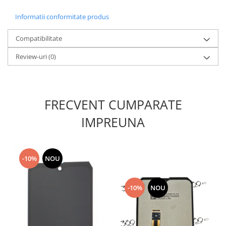
Lenovo
Informatii conformitate produs
LG
Motorola
Compatibilitate
Nokia
Review-uri
(0)
Oppo
Samsung
Sony
FRECVENT CUMPARATE
Vodafone
Wiko
IMPREUNA
Xiaomi
ZTE
Mufa incarcare
-10%
NOU
Allview
Asus
-10%
NOU
Lenovo
Nokia
Samsung