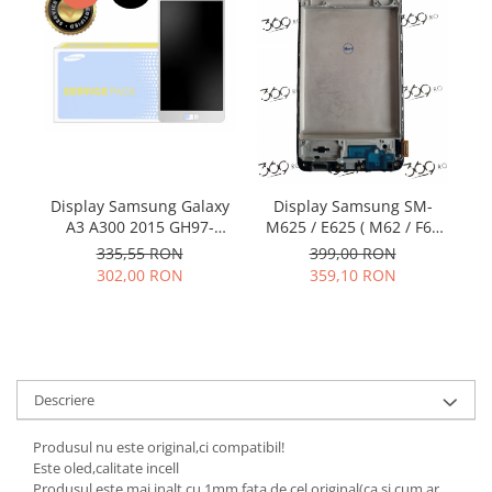
Samsung
Benzi flex
Sony
Banda tastatura
Cablu coaxial
Flex antena
Flex buton
Flex casca
Flex incarcare
Display Samsung Galaxy
Display Samsung SM-
D
Flex LCD
A3 A300 2015 GH97-
M625 / E625 ( M62 / F62
S
16747A
2021) BLACK OLED cu
Flex pornire
335,55 RON
399,00 RON
rama
302,00 RON
359,10 RON
Flex volum
Sonerie
Camera video telefon
Allview
Apple
Descriere
HTC
Produsul nu este original,ci compatibil!
iPhone
Este oled,calitate incell
LG
Produsul este mai inalt cu 1mm fata de cel original(ca si cum ar