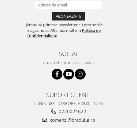
Nokia
Samsung
Vodafone
Vreau sa primesc newsletter cu promotiile
magazinului. Afla mai multe in
Politica de
Xiaomi
Confidentialitate
Touchscreen
Acer
SOCIAL
ALCATEL
Urmareste-ne in social media
Allview
Blackberry
E-BODA
Google
SUPORT CLIENTI
HTC
LUNI-VINERI INTRE ORELE 09.00 - 17.00
Iphone
0720024622
LG
comenzi@bradului.ro
MEIZU
Motorola
Nokia