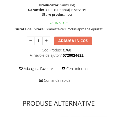
Folie scticla
Producator:
Samsung
Kodak
Geam camera
Garantie:
3 luni cu montaj in service!
Logitec
Huse
Stare produs:
nou
Makita
Laveta
IN STOC
Maxcom
Mufa Jack
Durata de livrare:
Grăbește-te! Produs aproape epuizat
Meizu
Pen
Nokia
ADAUGA IN COS
Periute de dinti electrice
OralB
Prelungitor USB
Cod Produs:
C760
Philips
Rama ras
Ai nevoie de ajutor?
0720024622
RC LiPo
Suport MicroUSB
Summer
Suport Sim
Adauga la Favorite
Cere informatii
Toshiba
Suruburi
Comanda rapida
Ulefone
Taste
UMI
Carcasa telefon
Vodafone
Allview
Wella
PRODUSE ALTERNATIVE
Carcasa LG
Wiko Lenny
Carcasa Nokia
ZTE