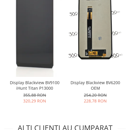
Lenovo
LG
Motorola
Nokia
Oppo
Samsung
Sony
Vodafone
Wiko
Xiaomi
ZTE
Display Blackview BV6200
Display Blackview BV9100
OEM
iHunt Titan P13000
Mufa incarcare
254,20 RON
355,88 RON
Allview
228,78 RON
320,29 RON
Asus
Lenovo
Nokia
ALTI CLIENTI AU CUMPARAT
Samsung