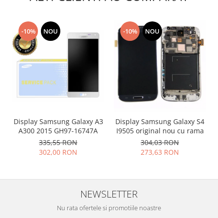
Placi de baza
Placa de baza Allview
-10%
NOU
-10%
NOU
Alcatel
Apple
Asus
HTC
Huawei
LG
Nokia
Display Samsung Galaxy A3
Display Samsung Galaxy S4
Oppo
A300 2015 GH97-16747A
I9505 original nou cu rama
Samsung
335,55 RON
304,03 RON
Sony
302,00 RON
273,63 RON
Rama mijloc telefon
Allview
Allview
NEWSLETTER
Huawei
Nu rata ofertele si promotiile noastre
LG