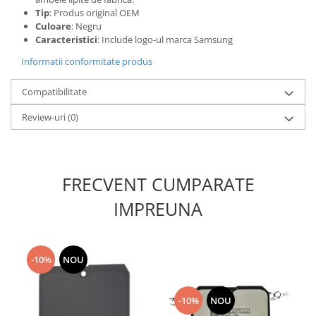
Tip
: Produs original OEM
Nokia
Culoare
: Negru
Samsung
Caracteristici
: Include logo-ul marca Samsung
Sony
Informatii conformitate produs
Display
Acer
Compatibilitate
Alcatel
Review-uri
(0)
Allview
Asus
Asus
FRECVENT CUMPARATE
Blackberry
Blackview
IMPREUNA
Display Oneplus
HTC
HTC
-10%
NOU
Huawei
Iphone
-10%
NOU
IPOD