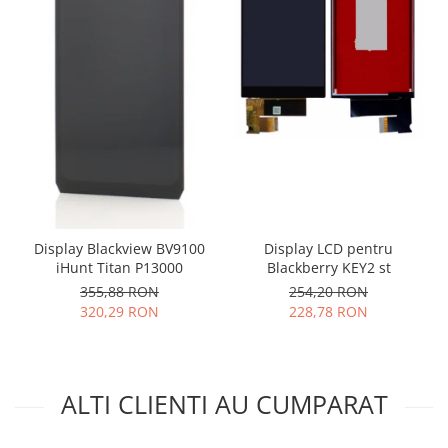
Placi de baza
Placa de baza Allview
Alcatel
Apple
Asus
HTC
Huawei
LG
Nokia
Display LCD pentru
Display Blackview BV9100
Oppo
Blackberry KEY2 st
iHunt Titan P13000
Samsung
254,20 RON
355,88 RON
Sony
228,78 RON
320,29 RON
Rama mijloc telefon
Allview
Allview
ALTI CLIENTI AU CUMPARAT
Huawei
LG