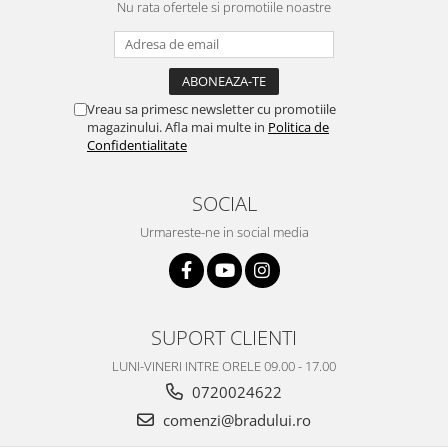
Nu rata ofertele si promotiile noastre
Philips
Sony
Touchscreen Huawei
Touchscreen Lenovo
Vreau sa primesc newsletter cu promotiile
Touchscreen Samsung
magazinului. Afla mai multe in
Politica de
Confidentialitate
UTOK
Vodafone
SOCIAL
Vonino
Wiko
Urmareste-ne in social media
ZTE
SUPORT CLIENTI
LUNI-VINERI INTRE ORELE 09.00 - 17.00
0720024622
comenzi@bradului.ro