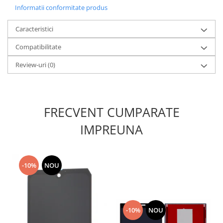
Informatii conformitate produs
Lenovo
LG
Caracteristici
Motorola
Compatibilitate
Nokia
Oppo
Review-uri
(0)
Samsung
Sony
Vodafone
FRECVENT CUMPARATE
Wiko
IMPREUNA
Xiaomi
ZTE
Mufa incarcare
-10%
NOU
Allview
Asus
Lenovo
Nokia
-10%
NOU
Samsung