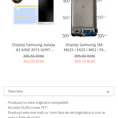
Samsung
Benzi flex
Sony
Banda tastatura
Cablu coaxial
Flex antena
Flex buton
Flex casca
Display Samsung Galaxy
Display Samsung SM-
D
Flex incarcare
A3 A300 2015 GH97-
M625 / E625 ( M62 / F62
S4
Flex LCD
16747A
2021) BLACK OLED cu
335,55 RON
399,00 RON
rama
Flex pornire
302,00 RON
359,10 RON
Flex volum
Sonerie
Camera video telefon
Allview
Descriere
Apple
Produsul nu este original,ci compatibil!
HTC
Nu este OLED ci este TFT !
iPhone
Produsul este mai inalt cu 1mm fata de cel original(ca si cum ar
LG
avea o folie de sticla).