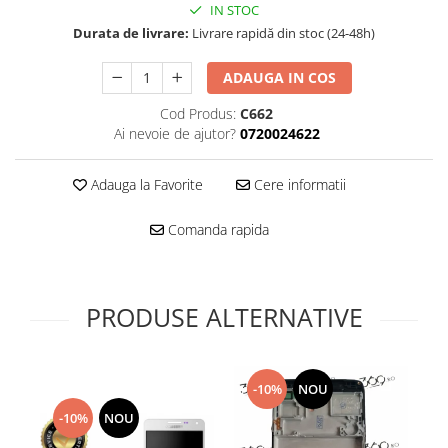
Folie scticla
IN STOC
Kodak
Geam camera
Durata de livrare:
Livrare rapidă din stoc (24-48h)
Logitec
Huse
Makita
ADAUGA IN COS
Laveta
Maxcom
Mufa Jack
Cod Produs:
C662
Meizu
Pen
Ai nevoie de ajutor?
0720024622
Nokia
Periute de dinti electrice
OralB
Prelungitor USB
Adauga la Favorite
Cere informatii
Philips
Rama ras
Comanda rapida
RC LiPo
Suport MicroUSB
Summer
Suport Sim
Toshiba
Suruburi
Ulefone
PRODUSE ALTERNATIVE
Taste
UMI
Carcasa telefon
Vodafone
Allview
Wella
-10%
NOU
Carcasa LG
Wiko Lenny
-10%
NOU
Carcasa Nokia
ZTE