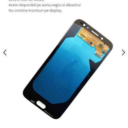
Avem disponibil pe auriu,negru si albastru!
Nokia
Nu contine inscrisuri pe display.
Samsung
Sony
Display
Acer
Alcatel
Allview
Asus
Asus
Blackberry
Blackview
Display Oneplus
HTC
HTC
Huawei
Iphone
IPOD