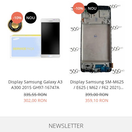
Nokia
-10%
NOU
Samsung
-10%
NOU
Vodafone
Xiaomi
Touchscreen
Acer
ALCATEL
Allview
Blackberry
E-BODA
Display Samsung Galaxy A3
Display Samsung SM-M625
Google
A300 2015 GH97-16747A
/ E625 ( M62 / F62 2021)
HTC
BLACK OLED cu rama
335,55 RON
399,00 RON
Iphone
302,00 RON
359,10 RON
LG
MEIZU
Motorola
NEWSLETTER
Nokia