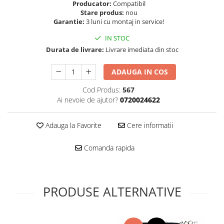
Folie scticla
Producator:
Compatibil
Kodak
Stare produs:
nou
Geam camera
Garantie:
3 luni cu montaj in service!
Logitec
Huse
Makita
IN STOC
Laveta
Durata de livrare:
Livrare imediata din stoc
Maxcom
Mufa Jack
Meizu
Pen
ADAUGA IN COS
Nokia
Periute de dinti electrice
OralB
Cod Produs:
567
Prelungitor USB
Ai nevoie de ajutor?
0720024622
Philips
Rama ras
RC LiPo
Suport MicroUSB
Adauga la Favorite
Cere informatii
Summer
Suport Sim
Toshiba
Suruburi
Comanda rapida
Ulefone
Taste
UMI
Carcasa telefon
Vodafone
Allview
PRODUSE ALTERNATIVE
Wella
Carcasa LG
Wiko Lenny
Carcasa Nokia
ZTE