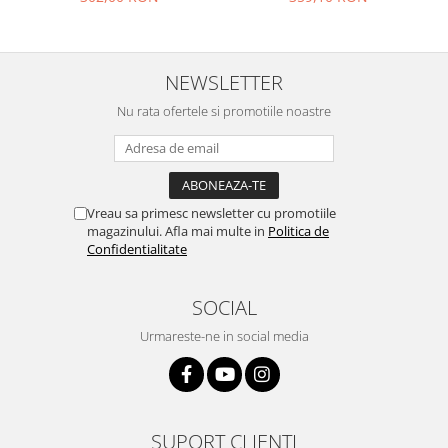
Philips
Sony
Touchscreen Huawei
NEWSLETTER
Touchscreen Lenovo
Nu rata ofertele si promotiile noastre
Touchscreen Samsung
UTOK
Vodafone
Vonino
Vreau sa primesc newsletter cu promotiile
Wiko
magazinului. Afla mai multe in
Politica de
Confidentialitate
ZTE
SOCIAL
Urmareste-ne in social media
SUPORT CLIENTI