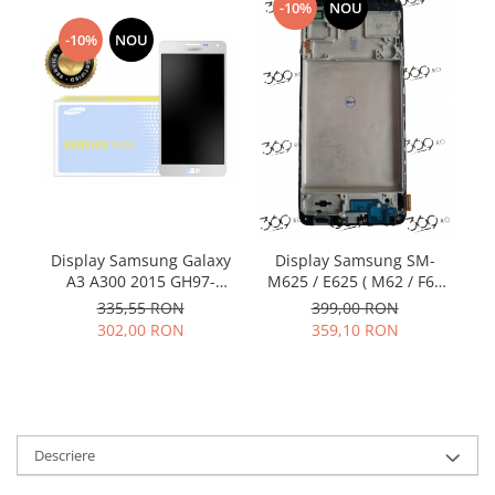
Samsung
-10%
NOU
Benzi flex
Sony
-10%
NOU
Banda tastatura
Cablu coaxial
Flex antena
Flex buton
Flex casca
Flex incarcare
Flex LCD
Flex pornire
Display Samsung Galaxy
Display Samsung SM-
D
A3 A300 2015 GH97-
M625 / E625 ( M62 / F62
Flex volum
16747A
2021) BLACK OLED cu
335,55 RON
399,00 RON
Sonerie
rama
302,00 RON
359,10 RON
Camera video telefon
Allview
Apple
HTC
Descriere
iPhone
LG