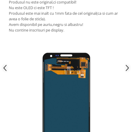
Produsul nu este original,ci compatibil!
Nokia
Nu este OLED ci este TFT !
Produsul este mai inalt cu 1mm fata de cel original(ca si cum ar
Samsung
avea o folie de sticla).
Sony
Avem disponibil pe auriu,negru si albastru!
Display
Nu contine inscrisuri pe display.
Acer
Alcatel
Allview
Asus
Asus
Blackberry
Blackview
Display Oneplus
HTC
HTC
Huawei
Iphone
IPOD