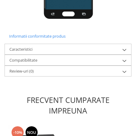
Lenovo
LG
Motorola
Nokia
Informatii conformitate produs
Oppo
Samsung
Caracteristici
Sony
Compatibilitate
Vodafone
Wiko
Review-uri
(0)
Xiaomi
ZTE
Mufa incarcare
FRECVENT CUMPARATE
Allview
IMPREUNA
Asus
Lenovo
Nokia
-10%
NOU
Samsung