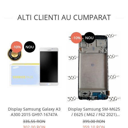
Nokia
Samsung
ALTI CLIENTI AU CUMPARAT
Vodafone
Xiaomi
Touchscreen
-10%
NOU
Acer
-10%
NOU
ALCATEL
Allview
Blackberry
E-BODA
Google
HTC
Iphone
LG
Display Samsung Galaxy A3
Display Samsung SM-M625
MEIZU
A300 2015 GH97-16747A
/ E625 ( M62 / F62 2021)
Motorola
BLACK OLED cu rama
335,55 RON
399,00 RON
Nokia
302,00 RON
359,10 RON