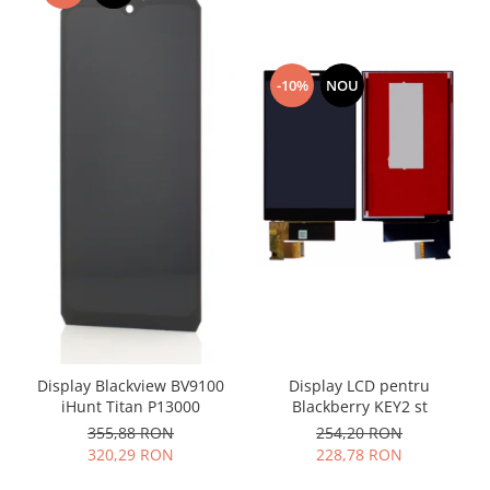
Placi de baza
Placa de baza Allview
Alcatel
-10%
NOU
Apple
Asus
HTC
Huawei
LG
Nokia
Oppo
Samsung
Sony
Rama mijloc telefon
Display LCD pentru
Display Blackview BV9100
Allview
Blackberry KEY2 st
iHunt Titan P13000
Allview
254,20 RON
355,88 RON
228,78 RON
320,29 RON
Huawei
LG