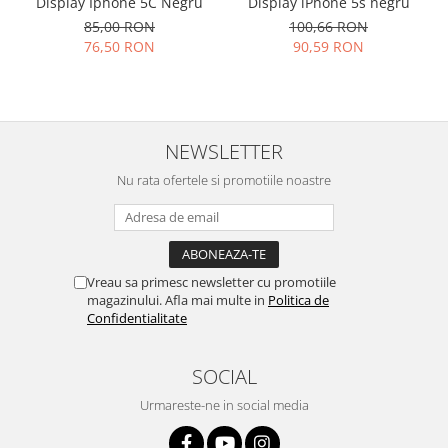
Display Iphone 5C Negru
Display iPhone 5s negru
Placi de baza
85,00 RON
100,66 RON
76,50 RON
90,59 RON
Placa de baza Allview
Alcatel
Apple
Asus
NEWSLETTER
HTC
Huawei
Nu rata ofertele si promotiile noastre
LG
Nokia
Oppo
Vreau sa primesc newsletter cu promotiile
Samsung
magazinului. Afla mai multe in
Politica de
Sony
Confidentialitate
Rama mijloc telefon
Allview
SOCIAL
Allview
Urmareste-ne in social media
Huawei
LG