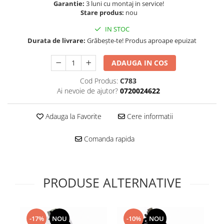
Folie scticla
Garantie:
3 luni cu montaj in service!
Kodak
Stare produs:
nou
Geam camera
Logitec
Huse
IN STOC
Makita
Laveta
Durata de livrare:
Grăbește-te! Produs aproape epuizat
Maxcom
Mufa Jack
ADAUGA IN COS
Meizu
Pen
Nokia
Periute de dinti electrice
Cod Produs:
C783
OralB
Ai nevoie de ajutor?
0720024622
Prelungitor USB
Philips
Rama ras
RC LiPo
Adauga la Favorite
Cere informatii
Suport MicroUSB
Summer
Suport Sim
Comanda rapida
Toshiba
Suruburi
Ulefone
Taste
UMI
Carcasa telefon
PRODUSE ALTERNATIVE
Vodafone
Allview
Wella
Carcasa LG
Wiko Lenny
Carcasa Nokia
-17%
NOU
-10%
NOU
ZTE