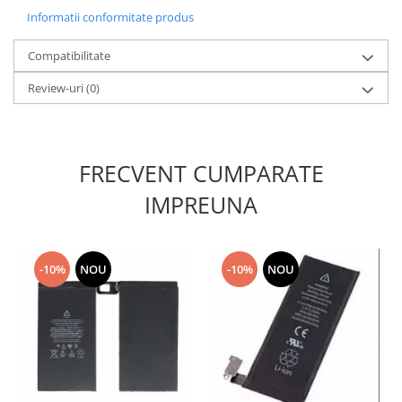
Informatii conformitate produs
Nokia
Samsung
Compatibilitate
Sony
Review-uri
(0)
Display
Acer
Alcatel
Allview
FRECVENT CUMPARATE
Asus
IMPREUNA
Asus
Blackberry
Blackview
-10%
NOU
-10%
NOU
Display Oneplus
HTC
HTC
Huawei
Iphone
IPOD