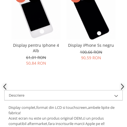
Samsung
Benzi flex
Sony
Banda tastatura
Cablu coaxial
Flex antena
Flex buton
Flex casca
Display pentru Iphone 4
Display iPhone 5s negru
Di
Flex incarcare
Alb
100,66 RON
61,01 RON
90,59 RON
Flex LCD
50,84 RON
Flex pornire
Flex volum
Sonerie
Camera video telefon
Descriere
Allview
Apple
Display complet,format din LCD si touchscreen,ambele lipite de
HTC
fabrica!
iPhone
Acest ecran nu este un produs original OEM,ci un produs
compatibil aftermarket,fara inscrisurile marcii Apple pe el!
LG