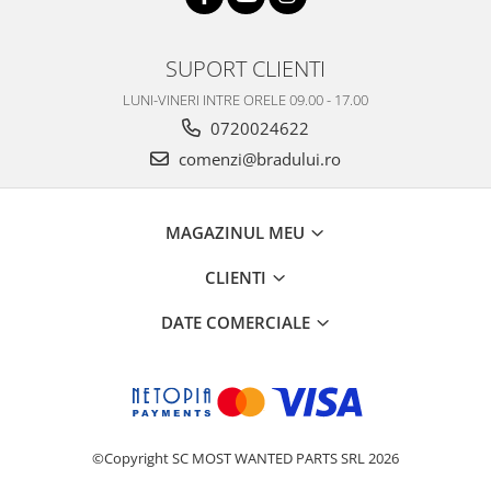
Nokia
Samsung
SUPORT CLIENTI
Vodafone
LUNI-VINERI INTRE ORELE 09.00 - 17.00
Xiaomi
0720024622
Touchscreen
comenzi@bradului.ro
Acer
ALCATEL
Allview
MAGAZINUL MEU
Blackberry
CLIENTI
E-BODA
Google
DATE COMERCIALE
HTC
Iphone
LG
MEIZU
Motorola
©Copyright SC MOST WANTED PARTS SRL 2026
Nokia