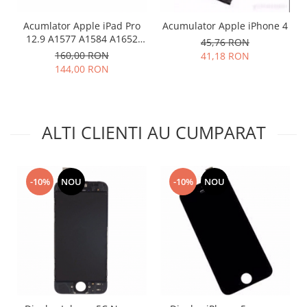
Lenovo
Acumlator Apple iPad Pro
Acumulator Apple iPhone 4
LG
12.9 A1577 A1584 A1652
45,76 RON
Motorola
Compatibil
160,00 RON
41,18 RON
Nokia
144,00 RON
Oppo
Samsung
Sony
ALTI CLIENTI AU CUMPARAT
Vodafone
Wiko
Xiaomi
-10%
NOU
-10%
NOU
ZTE
Mufa incarcare
Allview
Asus
Lenovo
Nokia
Samsung