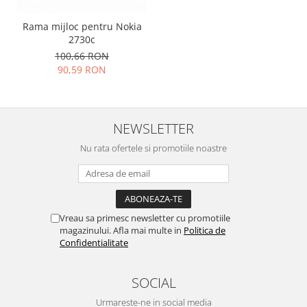
Placi de baza
Rama mijloc pentru Nokia
Placa de baza Allview
2730c
Alcatel
100,66 RON
90,59 RON
Apple
Asus
HTC
Huawei
NEWSLETTER
LG
Nu rata ofertele si promotiile noastre
Nokia
Oppo
Samsung
Sony
Vreau sa primesc newsletter cu promotiile
Rama mijloc telefon
magazinului. Afla mai multe in
Politica de
Confidentialitate
Allview
Allview
SOCIAL
Huawei
Urmareste-ne in social media
LG