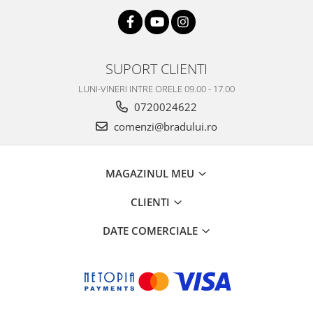
Nokia
Samsung
Vodafone
SUPORT CLIENTI
Xiaomi
Touchscreen
LUNI-VINERI INTRE ORELE 09.00 - 17.00
0720024622
Acer
comenzi@bradului.ro
ALCATEL
Allview
Blackberry
MAGAZINUL MEU
E-BODA
Google
CLIENTI
HTC
DATE COMERCIALE
Iphone
LG
MEIZU
Motorola
Nokia