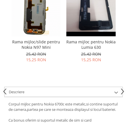
Samsung
Benzi flex
Sony
Banda tastatura
Cablu coaxial
Flex antena
Flex buton
Rama mijloc/slide pentru
Rama mijloc pentru Nokia
Flex casca
Nokia N97 Mini
Lumia 630
Flex incarcare
25,42 RON
25,42 RON
Flex LCD
15,25 RON
15,25 RON
Flex pornire
Flex volum
Sonerie
Camera video telefon
Descriere
Allview
Apple
Corpul mijloc pentru Nokia 6700c este metalic,si contine suportul
de camera,partea pe care se monteaza displayul si locul bateriei.
HTC
iPhone
Ca bonus oferim si suportul metalic de sim si card
LG