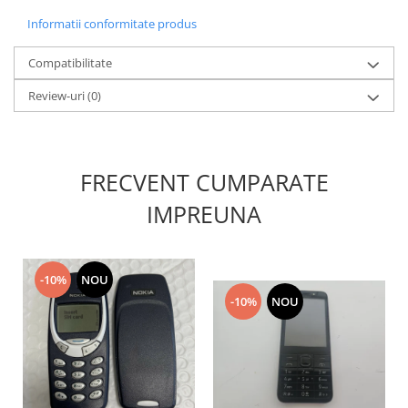
Nokia
Informatii conformitate produs
Samsung
Compatibilitate
Sony
Display
Review-uri
(0)
Acer
Alcatel
Allview
FRECVENT CUMPARATE
Asus
IMPREUNA
Asus
Blackberry
Blackview
-10%
NOU
Display Oneplus
-10%
NOU
HTC
HTC
Huawei
Iphone
IPOD