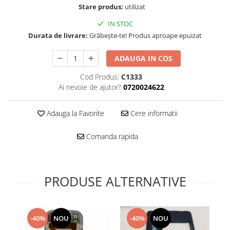
Folie scticla
Stare produs:
utilizat
Kodak
Geam camera
IN STOC
Logitec
Huse
Durata de livrare:
Grăbește-te! Produs aproape epuizat
Makita
Laveta
Maxcom
Mufa Jack
ADAUGA IN COS
Meizu
Pen
Cod Produs:
C1333
Nokia
Periute de dinti electrice
Ai nevoie de ajutor?
0720024622
OralB
Prelungitor USB
Philips
Rama ras
Adauga la Favorite
Cere informatii
RC LiPo
Suport MicroUSB
Summer
Suport Sim
Comanda rapida
Toshiba
Suruburi
Ulefone
Taste
UMI
Carcasa telefon
PRODUSE ALTERNATIVE
Vodafone
Allview
Wella
Carcasa LG
Wiko Lenny
Carcasa Nokia
-40%
NOU
-40%
NOU
ZTE