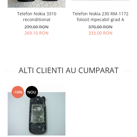
Lenovo
Telefon Nokia 3310
Telefon Nokia 230 RM-1172
LG
reconditionat
folosit mpecabil grad A
Motorola
299,00 RON
370,00 RON
Nokia
269,10 RON
333,00 RON
Oppo
Samsung
Sony
Vodafone
ALTI CLIENTI AU CUMPARAT
Wiko
Xiaomi
ZTE
-10%
NOU
Mufa incarcare
Allview
Asus
Lenovo
Nokia
Samsung