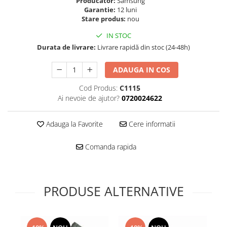
Producator:
Samsung
Folie scticla
Garantie:
12 luni
Kodak
Geam camera
Stare produs:
nou
Logitec
Huse
IN STOC
Makita
Laveta
Durata de livrare:
Livrare rapidă din stoc (24-48h)
Maxcom
Mufa Jack
Meizu
Pen
ADAUGA IN COS
Nokia
Periute de dinti electrice
Cod Produs:
C1115
OralB
Prelungitor USB
Ai nevoie de ajutor?
0720024622
Philips
Rama ras
RC LiPo
Suport MicroUSB
Adauga la Favorite
Cere informatii
Summer
Suport Sim
Toshiba
Suruburi
Comanda rapida
Ulefone
Taste
UMI
Carcasa telefon
Vodafone
PRODUSE ALTERNATIVE
Allview
Wella
Carcasa LG
Wiko Lenny
Carcasa Nokia
ZTE