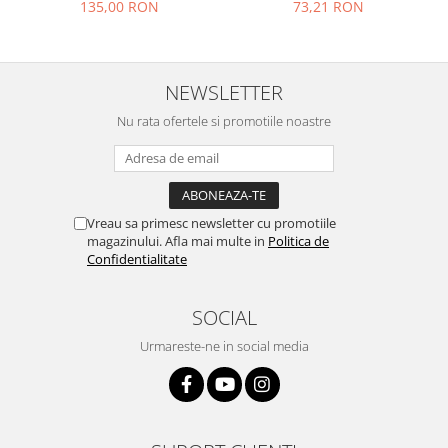
135,00 RON
73,21 RON
Nokia
Samsung
Vodafone
NEWSLETTER
Xiaomi
Nu rata ofertele si promotiile noastre
Touchscreen
Acer
ALCATEL
Allview
Vreau sa primesc newsletter cu promotiile
Blackberry
magazinului. Afla mai multe in
Politica de
Confidentialitate
E-BODA
Google
SOCIAL
HTC
Iphone
Urmareste-ne in social media
LG
MEIZU
Motorola
Nokia