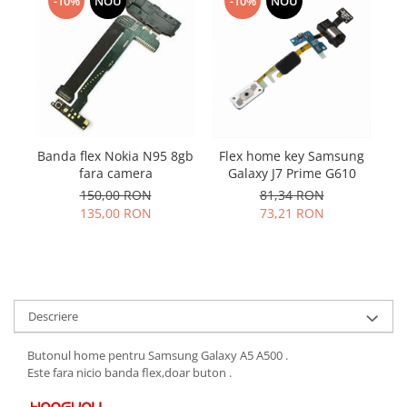
Samsung
-10%
NOU
-10%
NOU
Benzi flex
Sony
Banda tastatura
Cablu coaxial
Flex antena
Flex buton
Flex casca
Banda flex Nokia N95 8gb
Flex home key Samsung
Se
Flex incarcare
fara camera
Galaxy J7 Prime G610
Flex LCD
150,00 RON
81,34 RON
Flex pornire
135,00 RON
73,21 RON
Flex volum
Sonerie
Camera video telefon
Allview
Descriere
Apple
HTC
Butonul home pentru Samsung Galaxy A5 A500 .
Este fara nicio banda flex,doar buton .
iPhone
LG