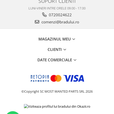
SUPORT CLIENTI
Philips
LUNI-VINERI INTRE ORELE 09.00 - 17.00
Sony
0720024622
Touchscreen Huawei
comenzi@bradului.ro
Touchscreen Lenovo
Touchscreen Samsung
UTOK
MAGAZINUL MEU
Vodafone
CLIENTI
Vonino
Wiko
DATE COMERCIALE
ZTE
©Copyright SC MOST WANTED PARTS SRL 2026