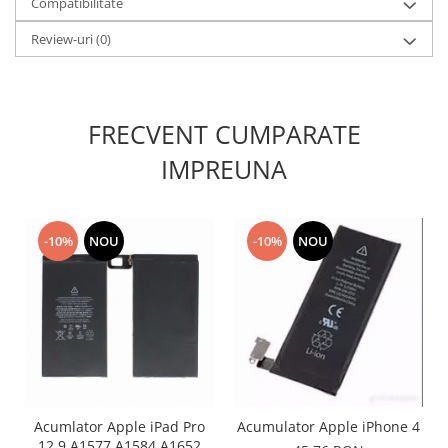
Compatibilitate
Lenovo
Review-uri
(0)
LG
Motorola
Nokia
Oppo
FRECVENT CUMPARATE
Samsung
IMPREUNA
Sony
Vodafone
Wiko
-10%
NOU
-10%
NOU
Xiaomi
ZTE
Mufa incarcare
Allview
Asus
Lenovo
Nokia
Acumlator Apple iPad Pro
Acumulator Apple iPhone 4
Samsung
12.9 A1577 A1584 A1652