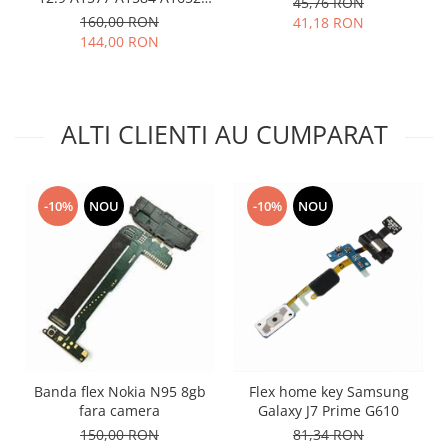
45,76 RON
Compatibil
Placi de baza
160,00 RON
41,18 RON
144,00 RON
Placa de baza Allview
Alcatel
Apple
ALTI CLIENTI AU CUMPARAT
Asus
HTC
Huawei
LG
-10%
NOU
-10%
NOU
Nokia
Oppo
Samsung
Sony
Rama mijloc telefon
Allview
Banda flex Nokia N95 8gb
Flex home key Samsung
Allview
fara camera
Galaxy J7 Prime G610
Huawei
150,00 RON
81,34 RON
LG