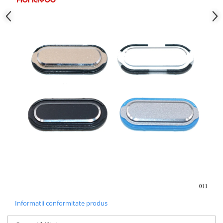
Nokia
Samsung
Sony
Display
Acer
Alcatel
Allview
Asus
Asus
Blackberry
Blackview
Display Oneplus
HTC
HTC
Huawei
Informatii conformitate produs
Iphone
IPOD