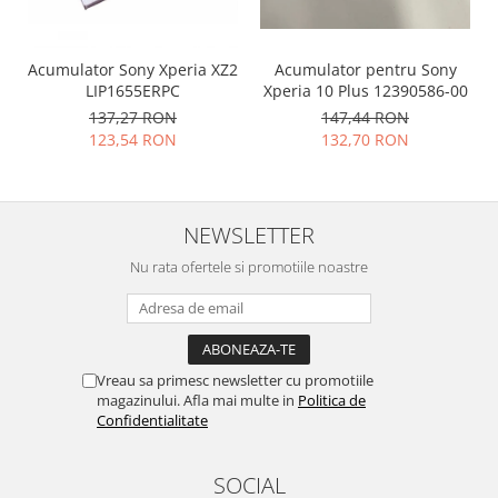
Placi de baza
Placa de baza Allview
Acumulator Sony Xperia XZ2
Acumulator pentru Sony
Alcatel
LIP1655ERPC
Xperia 10 Plus 12390586-00
Apple
137,27 RON
147,44 RON
123,54 RON
132,70 RON
Asus
HTC
Huawei
LG
NEWSLETTER
Nokia
Nu rata ofertele si promotiile noastre
Oppo
Samsung
Sony
Rama mijloc telefon
Vreau sa primesc newsletter cu promotiile
magazinului. Afla mai multe in
Politica de
Allview
Confidentialitate
Allview
Huawei
SOCIAL
LG