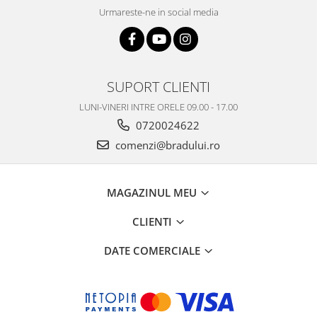
Urmareste-ne in social media
Nokia
Samsung
Vodafone
Xiaomi
SUPORT CLIENTI
Touchscreen
LUNI-VINERI INTRE ORELE 09.00 - 17.00
Acer
0720024622
ALCATEL
comenzi@bradului.ro
Allview
Blackberry
E-BODA
MAGAZINUL MEU
Google
CLIENTI
HTC
Iphone
DATE COMERCIALE
LG
MEIZU
Motorola
Nokia