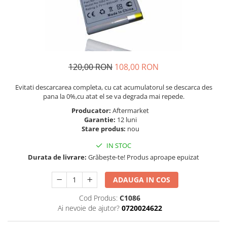
Telefoane Orange
Asus
adezivi
Bang & Olufsen
Telefoane Philips
Polish
Becker
Accesorii laptop
Telefoane Realme
Black & Decker
Alte componente
Telefoane Samsung
Blackview
Buton
Telefoane Sony
120,00 RON
108,00 RON
Bose
Cablu de date
Telefoane Vonino
Bosh
Camera Principala
Evitati descarcarea completa, cu cat acumulatorul se descarca des
Casio
Telefoane Vonino
Capac
pana la 0%,cu atat el se va degrada mai repede.
Compex
Carduri memorie
Telefoane Wiko
Producator:
Aftermarket
Garantie:
12 luni
Cubot
Casti handsfree
Telefoane Zte
Stare produs:
nou
Dewalt
Cip
Telefon Asus
IN STOC
Doogee
Cip imprimanta
Durata de livrare:
Grăbește-te! Produs aproape epuizat
Telefon E-Boda
e-boda
Cititor Sim
Gardena
Telefon iHunt
Curea ceas
ADAUGA IN COS
Google
Cutii telefoane
Telefon LG
Cod Produs:
C1086
HTC
Difuzor
Telefon Opo
Ai nevoie de ajutor?
0720024622
iHunt
Filtru Camera
JBL