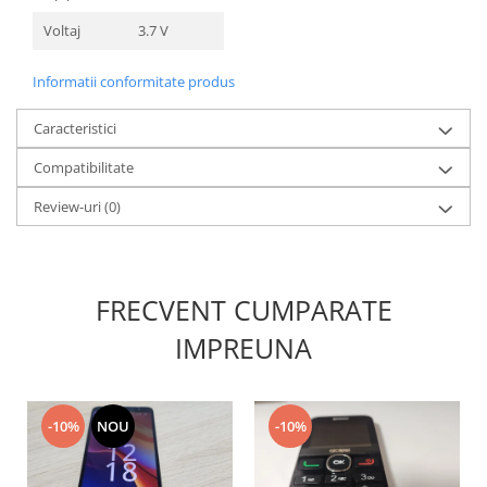
Nokia
Voltaj
3.7 V
Samsung
Sony
Informatii conformitate produs
Display
Caracteristici
Acer
Compatibilitate
Alcatel
Allview
Review-uri
(0)
Asus
Asus
Blackberry
FRECVENT CUMPARATE
Blackview
Display Oneplus
IMPREUNA
HTC
HTC
Huawei
-10%
NOU
-10%
Iphone
IPOD