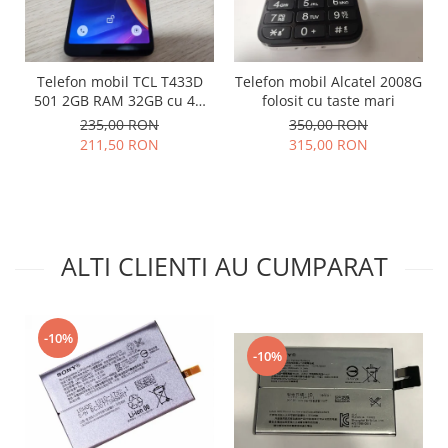
Lenovo
LG
Motorola
Telefon mobil TCL T433D
Telefon mobil Alcatel 2008G
Nokia
501 2GB RAM 32GB cu 4G
folosit cu taste mari
impecabil
Oppo
235,00 RON
350,00 RON
211,50 RON
315,00 RON
Samsung
Sony
Vodafone
Wiko
Xiaomi
ALTI CLIENTI AU CUMPARAT
ZTE
Mufa incarcare
Allview
-10%
-10%
Asus
Lenovo
Nokia
Samsung