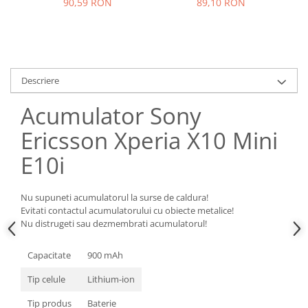
Samsung
90,59 RON
89,10 RON
Benzi flex
Sony
Banda tastatura
Cablu coaxial
Flex antena
Descriere
Flex buton
Flex casca
Acumulator Sony
Flex incarcare
Ericsson Xperia X10 Mini
Flex LCD
E10i
Flex pornire
Flex volum
Sonerie
Nu supuneti acumulatorul la surse de caldura!
Evitati contactul acumulatorului cu obiecte metalice!
Camera video telefon
Nu distrugeti sau dezmembrati acumulatorul!
Allview
Apple
Capacitate
900 mAh
HTC
Tip celule
Lithium-ion
iPhone
Tip produs
Baterie
LG