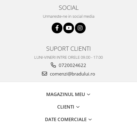
SOCIAL
Philips
Sony
Urmareste-ne in social media
Touchscreen Huawei
Touchscreen Lenovo
Touchscreen Samsung
UTOK
SUPORT CLIENTI
Vodafone
LUNI-VINERI INTRE ORELE 09.00 - 17.00
Vonino
0720024622
Wiko
comenzi@bradului.ro
ZTE
MAGAZINUL MEU
CLIENTI
DATE COMERCIALE