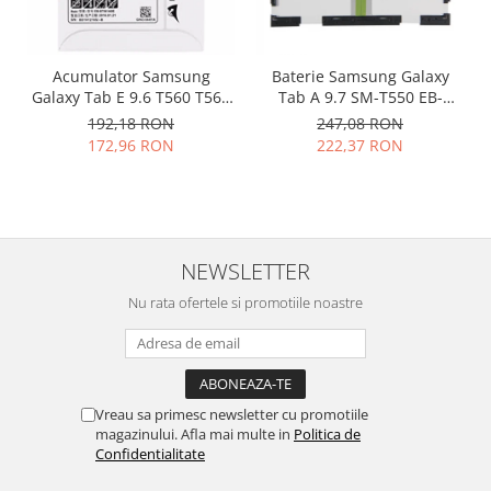
Nokia
Samsung
Acumulator Samsung
Baterie Samsung Galaxy
Vodafone
Galaxy Tab E 9.6 T560 T561
Tab A 9.7 SM-T550 EB-
Xiaomi
EB-BT561ABE original
BT550ABE originala
192,18 RON
247,08 RON
Touchscreen
172,96 RON
222,37 RON
Acer
ALCATEL
Allview
Blackberry
NEWSLETTER
E-BODA
Nu rata ofertele si promotiile noastre
Google
HTC
Iphone
LG
Vreau sa primesc newsletter cu promotiile
MEIZU
magazinului. Afla mai multe in
Politica de
Confidentialitate
Motorola
Nokia