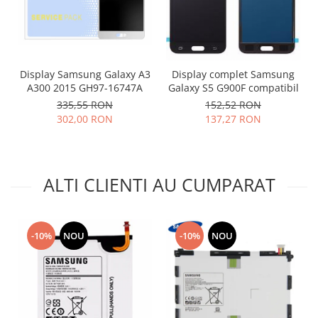
Placi de baza
Placa de baza Allview
Alcatel
Apple
Display Samsung Galaxy A3
Display complet Samsung
A300 2015 GH97-16747A
Galaxy S5 G900F compatibil
Asus
335,55 RON
152,52 RON
HTC
302,00 RON
137,27 RON
Huawei
LG
Nokia
ALTI CLIENTI AU CUMPARAT
Oppo
Samsung
Sony
-10%
NOU
-10%
NOU
Rama mijloc telefon
Allview
Allview
Huawei
LG