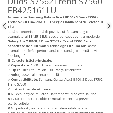
Duos S7562Trend S7560
Nokia
EB425161LU
Samsung
Acumulator Samsung Galaxy Ace 2 I8160 / S Duos S7562 /
Sony
Trend S7560 EB425161LU – Energie Fiabilă pentru Telefonul
Display
Tău
Redă autonomia optimă dispozitivului tău Samsung cu
Acer
acumulatorul
EB425161LU
, special conceput pentru modelele
Alcatel
Galaxy Ace 2 I8160, S Duos S7562 și Trend S7560
. Cu o
Allview
capacitate de 1500 mAh
și tehnologie
Lithium-Ion
, acest
acumulator oferă o performanță constantă și o durată de viață
Asus
îndelungată.
Asus
🔋
Caracteristici principale:
✅
Capacitate:
1500 mAh – autonomie optimizată
Blackberry
✅
Tip celule:
Lithium-ion – siguranță și fiabilitate
Blackview
✅
Voltaj:
3.8V – alimentare stabilă
Display Oneplus
✅
Compatibilitate:
Samsung Galaxy Ace 2 I8160, S Duos S7562,
Trend S7560
HTC
⚠️
Instrucțiuni de utilizare:
HTC
❌ Nu expuneți acumulatorul la temperaturi ridicate sau foc
Huawei
❌ Evitați contactul cu obiecte metalice pentru a preveni
scurtcircuitele
Iphone
❌ Nu perforați, nu deteriorați și nu demontați bateria
IPOD
Alege acumulatorul
EB425161LU
pentru o performanță de lungă