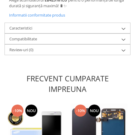
durată și siguranță maximă! 🔋✨
Lenovo
LG
Informatii conformitate produs
Motorola
Caracteristici
Nokia
Oppo
Compatibilitate
Samsung
Review-uri
(0)
Sony
Vodafone
Wiko
FRECVENT CUMPARATE
Xiaomi
ZTE
IMPREUNA
Mufa incarcare
Allview
Asus
-10%
NOU
-10%
NOU
Lenovo
Nokia
Samsung