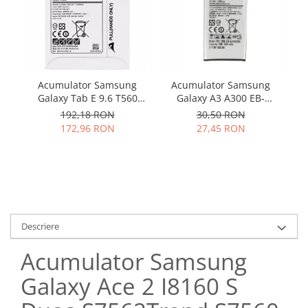
Samsung
Benzi flex
Sony
Banda tastatura
Cablu coaxial
Flex antena
Acumulator Samsung
Acumulator Samsung
Flex buton
Galaxy Tab E 9.6 T560
Galaxy A3 A300 EB-
Flex casca
T561 EB-BT561ABE
BA300ABE utilizat
192,18 RON
30,50 RON
Flex incarcare
original
172,96 RON
27,45 RON
Flex LCD
Flex pornire
Flex volum
Sonerie
Camera video telefon
Descriere
Allview
Apple
Acumulator Samsung
HTC
Galaxy Ace 2 I8160 S
iPhone
LG