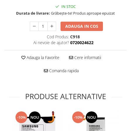
Folie scticla
IN STOC
Kodak
Geam camera
Durata de livrare:
Grăbește-te! Produs aproape epuizat
Logitec
Huse
Makita
Laveta
ADAUGA IN COS
Maxcom
Mufa Jack
Cod Produs:
C918
Meizu
Pen
Ai nevoie de ajutor?
0720024622
Nokia
Periute de dinti electrice
OralB
Prelungitor USB
Adauga la Favorite
Cere informatii
Philips
Rama ras
RC LiPo
Suport MicroUSB
Comanda rapida
Summer
Suport Sim
Toshiba
Suruburi
Ulefone
Taste
PRODUSE ALTERNATIVE
UMI
Carcasa telefon
Vodafone
Allview
Wella
Carcasa LG
-10%
NOU
-10%
NOU
Wiko Lenny
Carcasa Nokia
ZTE